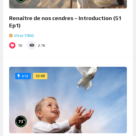
Renaître de nos cendres – Introduction (S1
Ep1)
Viter7960
10
2.7K
32:08
#19
%
73