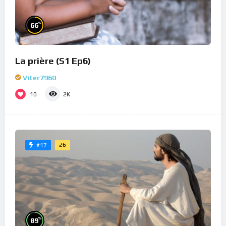
%
66
La prière (S1 Ep6)
Viter7960
10
2K
26
#17
%
89