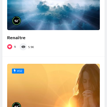
%
92
Renaître
9
5.9K
#32
%
93