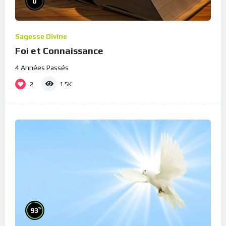
0
Sagesse Divine
Foi et Connaissance
4 Années Passés
2
1.5K
%
93