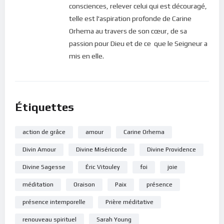
Si vous voulez vous inscrire sur le site (afin d’être en mesure
consciences, relever celui qui est découragé,
de poster des commentaires) et pour les publications,
telle est l'aspiration profonde de Carine
veuillez cliquer ici :
Inscription
Orhema au travers de son cœur, de sa
passion pour Dieu et de ce que le Seigneur a
mis en elle.
Étiquettes
action de grâce
amour
Carine Orhema
Divin Amour
Divine Miséricorde
Divine Providence
Divine Sagesse
Éric Vitouley
foi
joie
méditation
Oraison
Paix
présence
présence intemporelle
Prière méditative
renouveau spirituel
Sarah Young