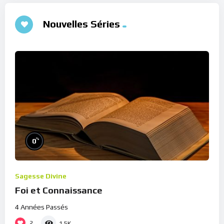
Nouvelles Séries
%
0
Sagesse Divine
Foi et Connaissance
4 Années Passés
2
1.5K