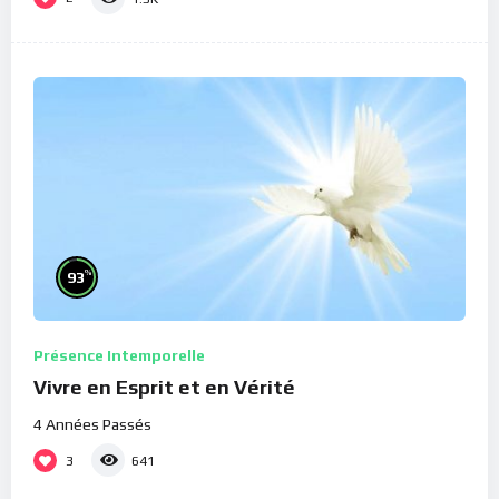
%
93
Présence Intemporelle
Vivre en Esprit et en Vérité
4 Années Passés
3
641