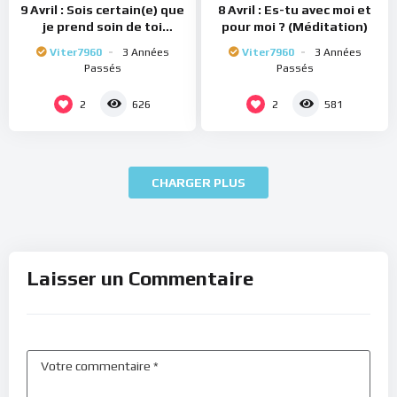
9 Avril : Sois certain(e) que
8 Avril : Es-tu avec moi et
je prend soin de toi
pour moi ? (Méditation)
(Méditation)
Viter7960
3 Années
Viter7960
3 Années
Passés
Passés
2
2
626
581
CHARGER PLUS
Laisser un Commentaire