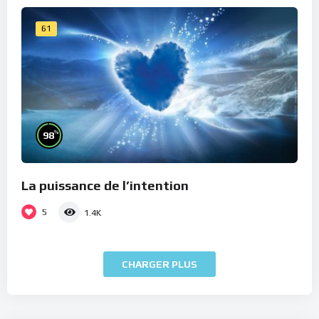
61
%
98
La puissance de l’intention
5
1.4K
CHARGER PLUS