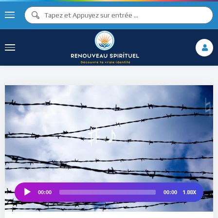
♫ ♩
♫
♩
♯ ♬
♮
♯ ♪
1.00X
00:00
00:00
Audio