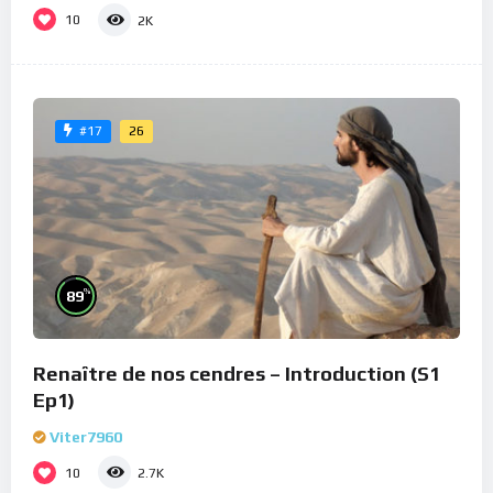
10
2K
26
#17
%
89
Renaître de nos cendres – Introduction (S1
Ep1)
Viter7960
10
2.7K