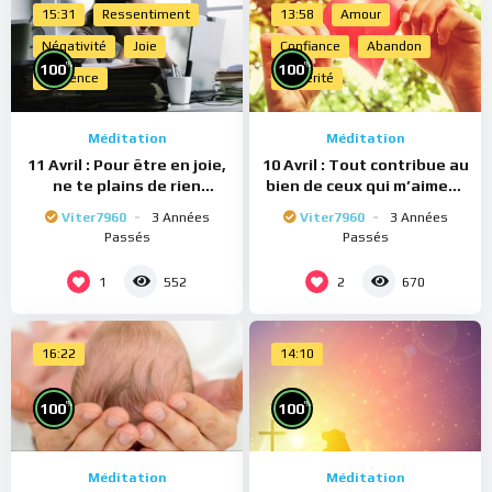
15:31
Ressentiment
13:58
Amour
Négativité
Joie
Confiance
Abandon
%
%
100
100
Présence
Sincérité
Méditation
Méditation
11 Avril : Pour être en joie,
10 Avril : Tout contribue au
ne te plains de rien
bien de ceux qui m’aiment
(Méditation)
(Méditation)
Viter7960
3 Années
Viter7960
3 Années
Passés
Passés
1
2
552
670
16:22
14:10
%
%
100
100
Méditation
Méditation