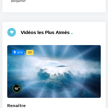
Benjamin
Vidéos les Plus Aimés
53
#14
%
92
Renaître