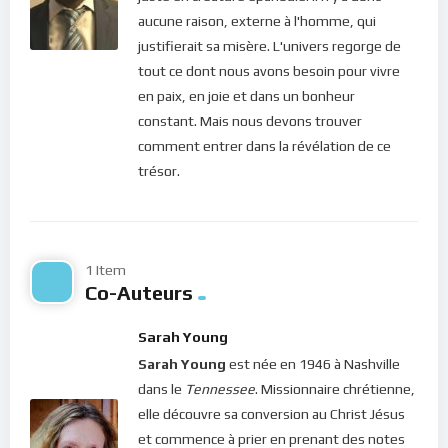
s’enlise, un mal-être se développe. Les symptômes
aucune raison, externe à l'homme, qui
consistent en un épaississement des émotions dans son
justifierait sa misère. L'univers regorge de
coeur : l’orgueil, la colère, les rancoeurs, les préjugés, etc…
tout ce dont nous avons besoin pour vivre
Tout un cocktail de négativités qui, non seulement, empêche
en paix, en joie et dans un bonheur
l’individu d’aller chercher de l’aide mais plus encore, le pousse
constant. Mais nous devons trouver
à rejeter toute aide. Et c’est ce mal-être qui est
comment entrer dans la révélation de ce
problématique. Car alors, on souffre mais personne ne peut
trésor.
venir nous aider à nous en sortir. Dans un tel état, tout ce
qu’on désire, c’est la compassion de personnes prêtes à
pleurer et à s’appitoyer sur notre sort avec nous !
1 Item
Chers frères et soeurs, le Christ nous invite en ce jour à revoir
Co-Auteurs
notre conception de la souffrance et des moments difficiles.
En effet, lorsque nous souffrons, ce n’est pas notre vie qui
Sarah Young
est touchée. Car nous continuons de vivre. C’est l’amour de
Sarah Young
est née en 1946 à Nashville
Dieu qui nous donne la vie et nos battements cardiaques
dans le
Tennessee
. Missionnaire chrétienne,
témoignent de cette réalité ! Mais quand nous traversons des
elle découvre sa conversion au Christ Jésus
difficultés, ce sont nos conditions de vie qui sont impactées.
et commence à prier en prenant des notes