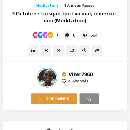
Player
Méditation
4 Années Passés
3 Octobre : Lorsque tout va mal, remercie-
moi (Méditation)
0
0
664
Viter7960
4
Abonnés
S'ABONNER