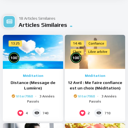
18 Articles Similaires
Articles Similaires
13:25
14:46
Confiance
Choix
Libre arbitre
%
%
100
100
Méditation
Méditation
Distance (Message de
12 Avril : Me faire confiance
Lumière)
est un choix (Méditation)
Viter7960
3 Années
Viter7960
3 Années
Passés
Passés
4
2
740
710