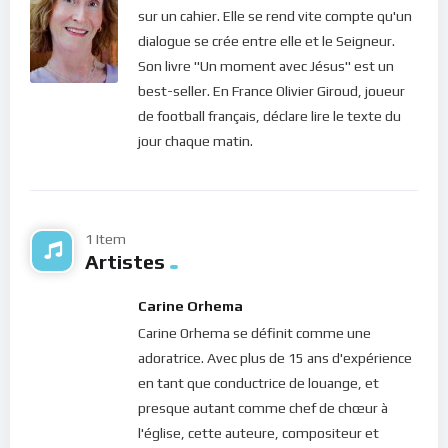
Et quand nous en prenons conscience, nous nous rendons
sur un cahier. Elle se rend vite compte qu'un
vite compte que peu importe ce qui survient, notre vie est
dialogue se crée entre elle et le Seigneur.
toujours là, intacte ! Cette nouvelle perspective des choses
Son livre "Un moment avec Jésus" est un
nous amène donc à fixer notre attention sur le plus grand
best-seller. En France Olivier Giroud, joueur
Bien que nous avons : notre vie.
de football français, déclare lire le texte du
jour chaque matin.
Fixer notre regard sur le Seigneur, c’est s’abandonner
complètement à Lui. Quand les disciples du Christ lui
demandent d’augmenter en eux la foi, le Seigneur leur a
conté une parabole qui, dans son essence se résume en ces
1 Item
termes : “
Vous de même, quand vous avez fait tout ce qui
Artistes
vous a été ordonné, dites: Nous sommes des serviteurs
inutiles, nous avons fait ce que nous devions faire
” (Luc 17,
Carine Orhema
10). Par là, le Seigneur nous apprend donc que la vraie foi, c’est
Carine Orhema se définit comme une
de savoir s’abandonner dans les mains du Père. Et tant que
adoratrice. Avec plus de 15 ans d'expérience
nos actions plaisent à Dieu, Il ne nous laisse jamais seul (Jean
en tant que conductrice de louange, et
8, 29). C’est ainsi que nous avons la force de prendre le dessus
presque autant comme chef de chœur à
!
l'église, cette auteure, compositeur et