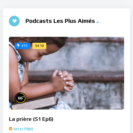
Podcasts Les Plus Aimés
34:10
#15
%
66
La prière (S1 Ep6)
Viter7960