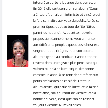
interprète porte la louange dans son cœur.
Aujourd’hui, le Christ nous demande de Lui rendre grâce, peu
En 2015 elle sort son premier album "Cœur
importe les circonstances de notre vie. Plus qu’une thérapie,
à Chœurs", un album intimiste et sincère qui
l’action de grâce revêt d’une puissance capable de déplacer les
la fera connaître aux yeux du public. Après ce
plus grandes montagnes de notre coeur. Lorsqu’on sent de
premier Opus, c'est au tour de l'Ep "Dites
l’irritation, de la colère ou de la tristesse monter, il suffit de se
parmi les nations". Avec cette nouvelle
calmer, murmurer le nom du Christ avec conviction et se
proposition Carine Orhema veut annoncer
souvenir que Lui ne nous abandonnera jamais. Aussitôt, son
aux différents peuples que Jésus-Christ est
amour remplit notre être. On sent sa présence à travers
Seigneur et qu'il règne. Pour son second
l’effet de la joie qui emplit notre esprit. Apprenons donc à ne
album "Hymne au combat", Carine Orhema
plus nous accrocher aux situations, mais de mettre toute
revient dans un registre plus percutant qui
notre confiance en Dieu !
va bien au-delà de la musique, il résonne
comme un appel à se tenir debout face aux
Bonne méditation.
peurs ambiantes de ce siècle. C'est un
Pour vous inscrire directement aux publications, veuillez
album actuel, qui parle de lutte, celle faite à
cliquer ici : [newsletter_button id=2 label=”S’abonner”
notre âme, mais surtout de victoire, car la
design=”twitter”]
bonne nouvelle, c'est que l'on en ressort
toujours victorieux. Réveiller les