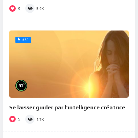
9
5.9K
#32
%
93
Se laisser guider par l’intelligence créatrice
5
1.7K