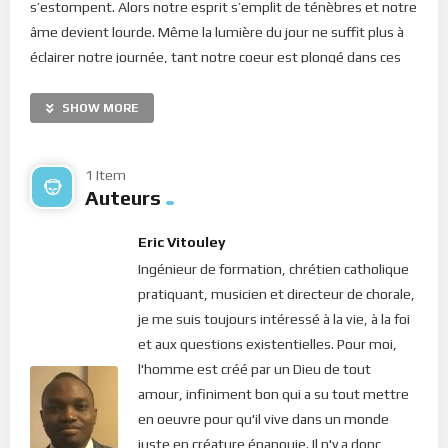
s’estompent. Alors notre esprit s’emplit de ténèbres et notre
âme devient lourde. Même la lumière du jour ne suffit plus à
éclairer notre journée, tant notre coeur est plongé dans ces
négativités ! Il s’ensuit une gamme d’émotions négatives qui
nous plonge dans des souffrances insoupçonnées destinées à
SHOW MORE
nous épuiser. Mais même dans de telles souffrances, il y en a
qui n’ont pas la force d’aller chercher de l’aide.
1 Item
Auteurs
Bien aimé(e)s dans le Seigneur, il suffit de jeter un regard
dans le monde pour s’en convaincre : les gens souffrent !
Eric Vitouley
L’homme s’est détourné de Dieu et s’est réfugié dans la
Ingénieur de formation, chrétien catholique
pseudo-sécurité provenant des choses du monde. Mais il n’y a
pratiquant, musicien et directeur de chorale,
aucun amour vivant, et donc aucune sécurité dans les choses
je me suis toujours intéressé à la vie, à la foi
du monde. Au contraire, c’est la détresse qu’on y trouve. Et si
et aux questions existentielles. Pour moi,
notre esprit n’est pas entouré de l’amour de Dieu, nous
l'homme est créé par un Dieu de tout
sombrons dans les profondeurs de l’abîme.
amour, infiniment bon qui a su tout mettre
Par ailleurs, quand quelqu’un souffre, le pire pour lui n’est pas
en oeuvre pour qu'il vive dans un monde
la souffrance qu’il traverse. Mais au fur et à mesure qu’il
juste en créature épanouie. Il n'y a donc