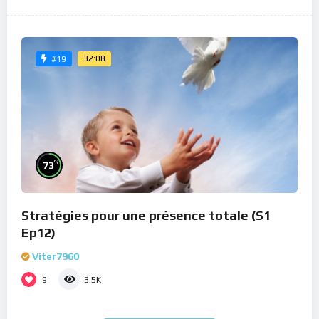
32:08
#19
%
73
Stratégies pour une présence totale (S1
Ep12)
Viter7960
9
3.5K