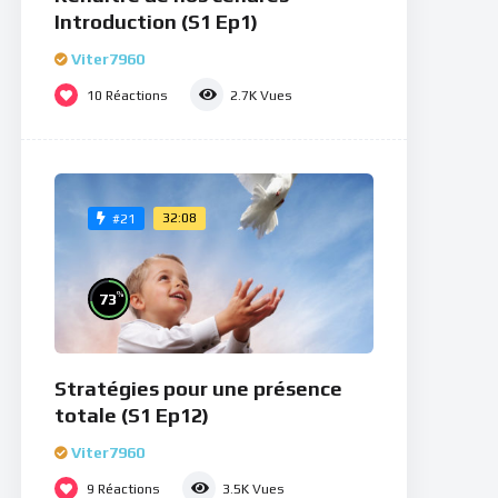
Introduction (S1 Ep1)
Viter7960
10
Réactions
2.7K
Vues
32:08
#21
%
73
Stratégies pour une présence
totale (S1 Ep12)
Viter7960
9
Réactions
3.5K
Vues