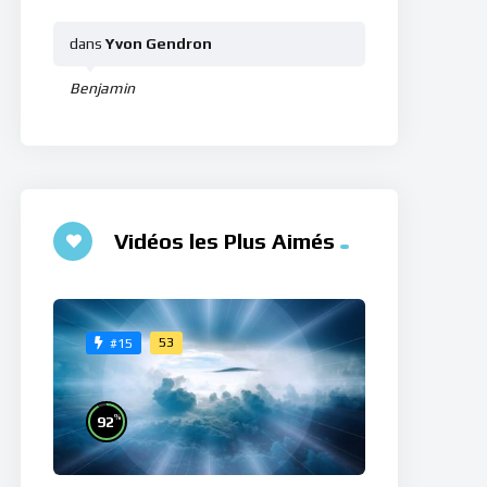
dans
Yvon Gendron
Benjamin
Vidéos les Plus Aimés
53
#15
%
92