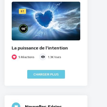
61
%
98
La puissance de l’intention
5
Réactions
1.3K
Vues
CHARGER PLUS
Nouvelles Séries