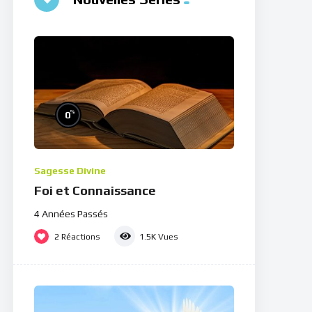
%
0
Sagesse Divine
Foi et Connaissance
4 Années Passés
2
Réactions
1.5K
Vues