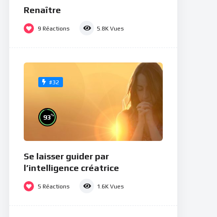
Renaître
9
Réactions
5.8K
Vues
#32
%
93
Se laisser guider par
l’intelligence créatrice
5
Réactions
1.6K
Vues