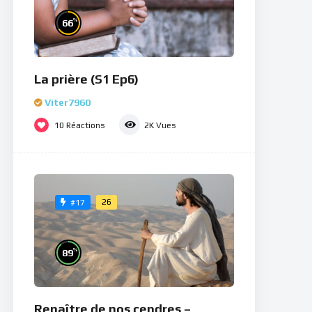
%
66
La prière (S1 Ep6)
Viter7960
10
Réactions
2K
Vues
26
#17
%
89
Renaître de nos cendres –