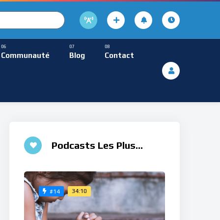
cture
usique Méditative
Communauté
Blog
Contact
De Lecture
ques
Musique Méditative
Podcasts Les Plus
Aimés
34:10
#14