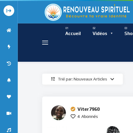
Présence Intempor
Ress
Accueil
Vidéos
Sho
Trié par: Nouveaux Articles
Présence Int
Viter7960
4
Abonnés