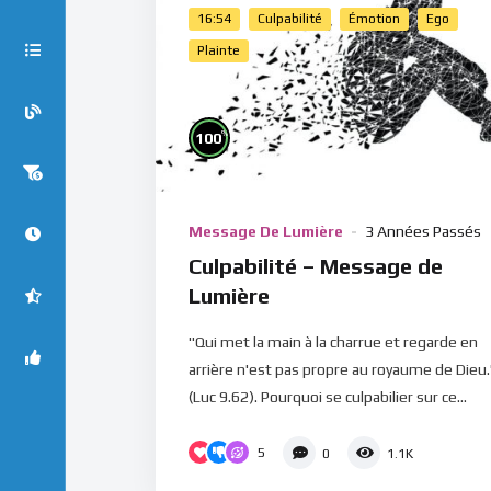
16:54
Culpabilité
Émotion
Ego
Plainte
%
100
Message De Lumière
3 Années Passés
Culpabilité – Message de
Lumière
"Qui met la main à la charrue et regarde en
arrière n'est pas propre au royaume de Dieu.
(Luc 9.62). Pourquoi se culpabilier sur ce...
5
0
1.1K