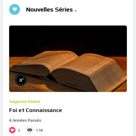
Nouvelles Séries
%
0
Sagesse Divine
Foi et Connaissance
4 Années Passés
2
1.5K