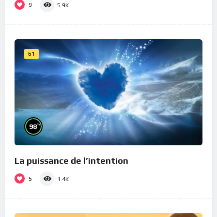
9
5.9K
61
%
98
La puissance de l’intention
5
1.4K