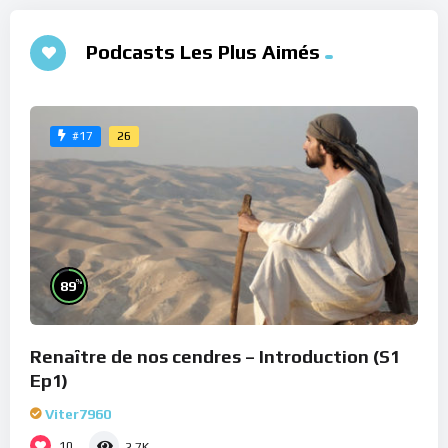
Podcasts Les Plus Aimés
26
#17
%
89
Renaître de nos cendres – Introduction (S1
Ep1)
Viter7960
10
2.7K