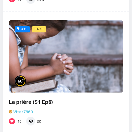
34:10
#15
%
66
La prière (S1 Ep6)
Viter7960
10
2K