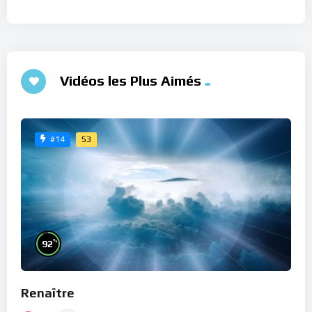
Vidéos les Plus Aimés
53
#14
%
92
Renaître