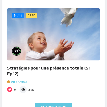
32:08
#19
%
73
Stratégies pour une présence totale (S1
Ep12)
Viter7960
9
3.5K
CHARGER PLUS