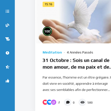
15:16
%
100
Méditation
4 Années Passés
31 Octobre : Sois un canal de
mon amour, de ma paix et de
ma joie (Méditation)
Par essence, l'homme est un être grégaire. I
doit vivre en société, apprendre à interagir
avec ses semblables afin de perfectionner...
2
0
580