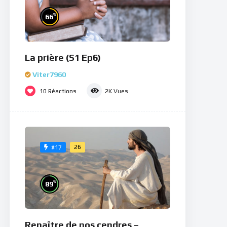
%
66
La prière (S1 Ep6)
Viter7960
10
Réactions
2K
Vues
26
#17
%
89
Renaître de nos cendres –