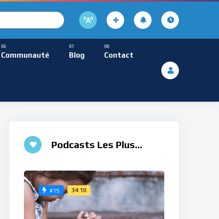
cture
usique Méditative
Communauté
Blog
Contact
De Lecture
ques
Musique Méditative
Podcasts Les Plus
Aimés
34:10
#15