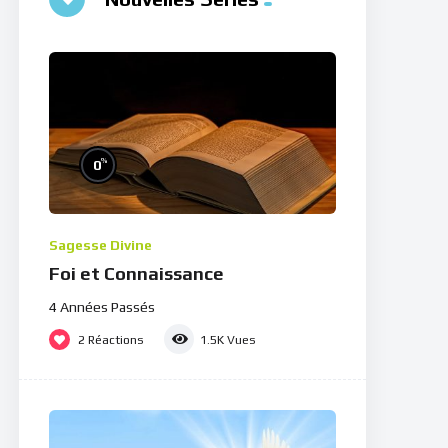
%
0
Sagesse Divine
Foi et Connaissance
4 Années Passés
2
Réactions
1.5K
Vues