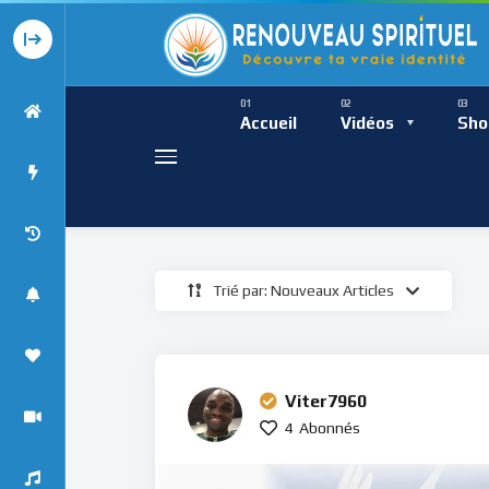
Présence Intempor
Ress
Accueil
Vidéos
Sho
Trié par: Nouveaux Articles
Présence Int
Viter7960
4
Abonnés