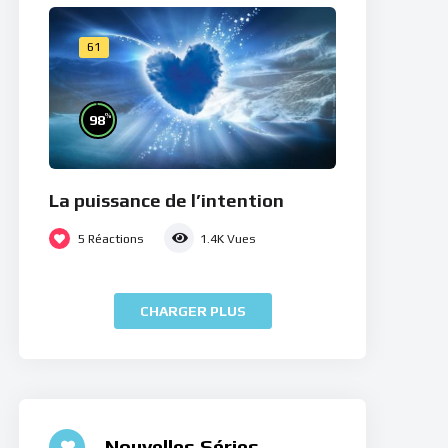
61
%
98
La puissance de l’intention
5
Réactions
1.4K
Vues
CHARGER PLUS
Nouvelles Séries