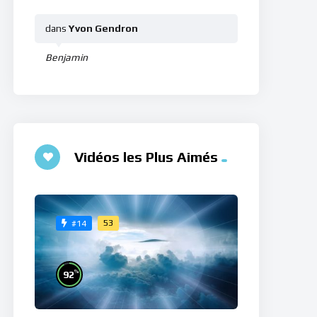
dans
Yvon Gendron
Benjamin
Vidéos les Plus Aimés
53
#14
%
92