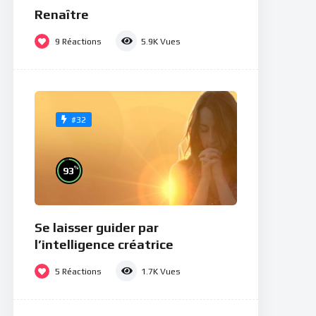
Renaître
9
Réactions
5.9K
Vues
#32
%
93
Se laisser guider par
l’intelligence créatrice
5
Réactions
1.7K
Vues