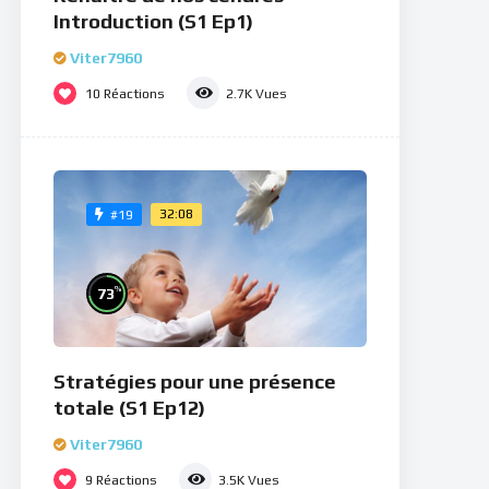
Introduction (S1 Ep1)
Viter7960
10
Réactions
2.7K
Vues
32:08
#19
%
73
Stratégies pour une présence
totale (S1 Ep12)
Viter7960
9
Réactions
3.5K
Vues