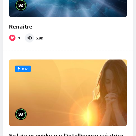
%
92
Renaître
9
5.9K
#32
%
93
Se laisser guider par l’intelligence créatrice