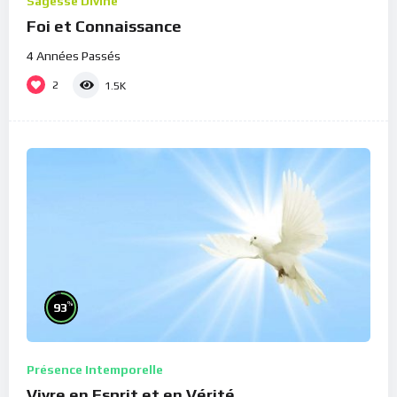
Sagesse Divine
Foi et Connaissance
4 Années Passés
2
1.5K
%
93
Présence Intemporelle
Vivre en Esprit et en Vérité