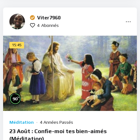
Viter7960
4
Abonnés
15:45
%
90
Méditation
4 Années Passés
23 Août : Confie-moi tes bien-aimés
(Méditation)