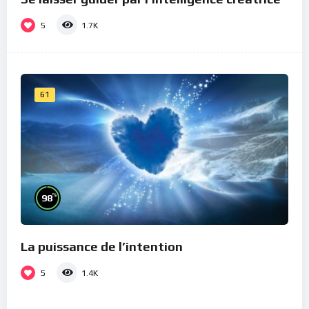
5
1.7K
61
%
98
La puissance de l’intention
5
1.4K