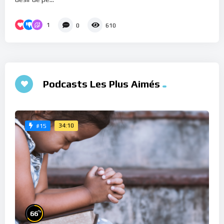
1
0
610
Podcasts Les Plus Aimés
34:10
#15
%
66