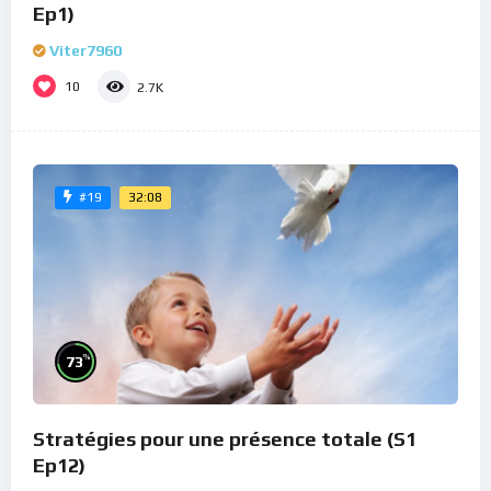
Ep1)
Viter7960
10
2.7K
32:08
#19
%
73
Stratégies pour une présence totale (S1
Ep12)