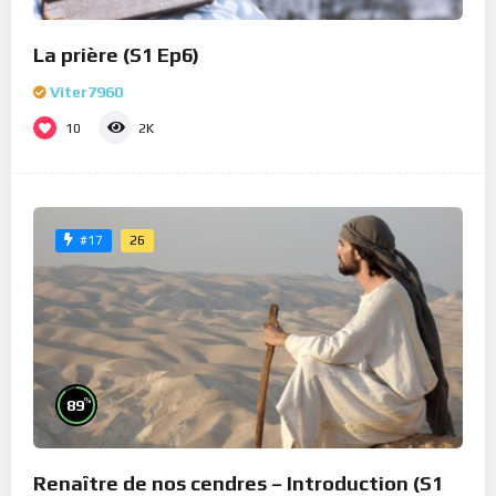
La prière (S1 Ep6)
Viter7960
10
2K
26
#17
%
89
Renaître de nos cendres – Introduction (S1