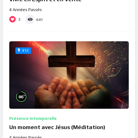
4 Années Passés
3
641
#12
%
86
Présence Intemporelle
Un moment avec Jésus (Méditation)
4 Années Passés