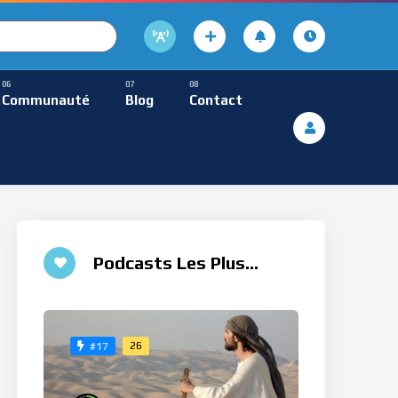
cture
usique Méditative
Communauté
Blog
Contact
De Lecture
ques
Musique Méditative
♮
Podcasts Les Plus
Aimés
26
#17