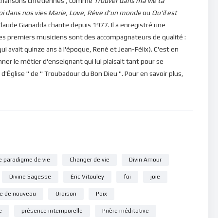
 de chansons chrétiennes , comme
Trouver dans ma vie ta
oi dans nos vies
Marie
,
Love
,
Rêve d'un monde
ou
Qu'il est
laude Gianadda chante depuis 1977. Il a enregistré une
Ses premiers musiciens sont des accompagnateurs de qualité :
qui avait quinze ans à l'époque, René et Jean-Félix). C'est en
ner le métier d'enseignant qui lui plaisait tant pour se
 d'Église " de " Troubadour du Bon Dieu ". Pour en savoir plus,
e paradigme de vie
Changer de vie
Divin Amour
Divine Sagesse
Éric Vitouley
foi
joie
re de nouveau
Oraison
Paix
e
présence intemporelle
Prière méditative