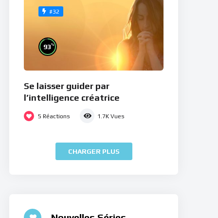
#32
%
93
Se laisser guider par
l’intelligence créatrice
5
Réactions
1.7K
Vues
CHARGER PLUS
Nouvelles Séries