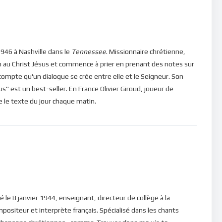
our toi qu’un seul de tes membres périsse, et que ton corps
it le Christ. Au contact de nos attachements, notre âme
 Nous ne parvenons donc plus à voir grand chose dans notre vie.
souffrances !
946 à Nashville dans le
Tennessee
. Missionnaire chrétienne,
n au Christ Jésus et commence à prier en prenant des notes sur
prendre une décision radicale : un retour à contre-sens du
e compte qu'un dialogue se crée entre elle et le Seigneur. Son
us continuent de vivre à l’ancienne, décidons de commencer
" est un best-seller. En France Olivier Giroud, joueur de
geux, persévérant(e) et comme Saint-Paul, fixons nos regards
ire le texte du jour chaque matin.
é pour nous sauver ! (Philippiens III. 13-14).
ns, veuillez cliquer ici : [newsletter_button id=2
in d’être en mesure de poster des commentaires) et pour les
né le 8 janvier 1944, enseignant, directeur de collège à la
mpositeur et interprète français. Spécialisé dans les chants