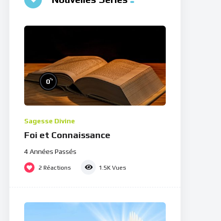
%
0
Sagesse Divine
Foi et Connaissance
4 Années Passés
2
Réactions
1.5K
Vues