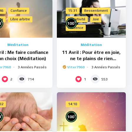
:46
Confiance
15:31
Ressentiment
ix
Libre arbitre
Négativité
Joie
%
%
0
100
Présence
Méditation
Méditation
il : Me faire confiance
11 Avril : Pour être en joie,
un choix (Méditation)
ne te plains de rien
(Méditation)
er7960
3 Années Passés
Viter7960
3 Années Passés
2
1
714
553
:22
14:10
%
%
0
100