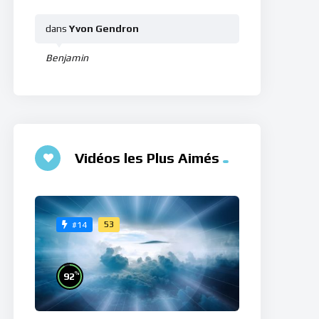
dans
Yvon Gendron
Benjamin
Vidéos les Plus Aimés
53
#14
%
92