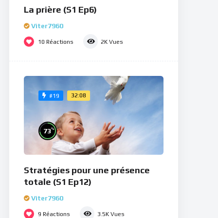
La prière (S1 Ep6)
Viter7960
10
Réactions
2K
Vues
32:08
#19
%
73
Stratégies pour une présence
totale (S1 Ep12)
Viter7960
9
Réactions
3.5K
Vues