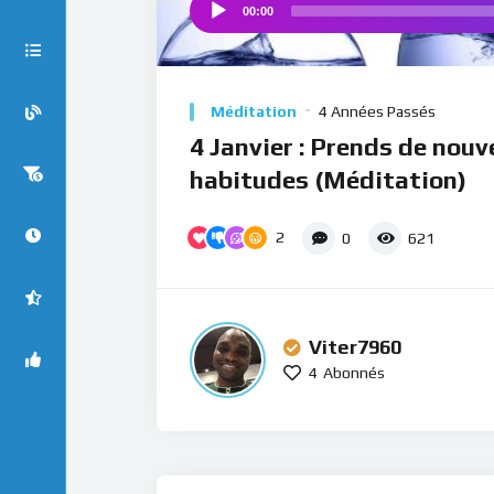
00:00
Audio
Player
Méditation
4 Années Passés
4 Janvier : Prends de nouv
habitudes (Méditation)
2
0
621
Viter7960
4
Abonnés