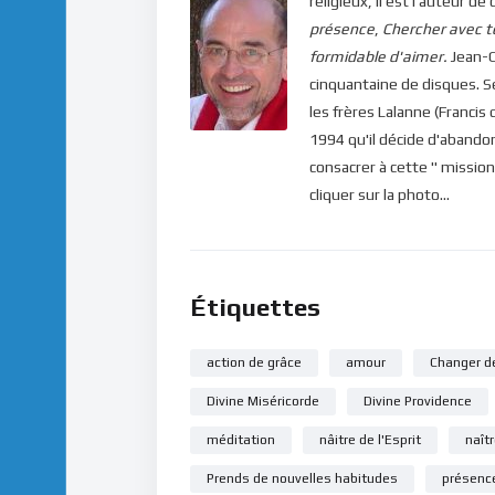
religieux, il est l'auteur
présence
,
Chercher avec t
formidable d'aimer.
Jean-C
cinquantaine de disques. 
les frères Lalanne (Francis 
1994 qu'il décide d'abandon
consacrer à cette " mission
cliquer sur la photo...
Étiquettes
action de grâce
amour
Changer d
Divine Miséricorde
Divine Providence
méditation
nâitre de l'Esprit
naît
Prends de nouvelles habitudes
présenc