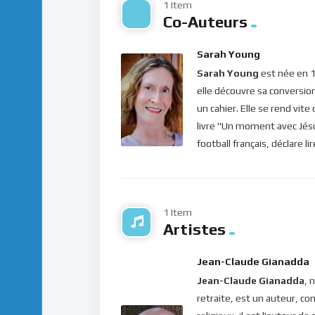
1 Item
jette-la loin de toi; car il est avantageux p
Co-Auteurs
entier n’aille pas dans la géhenne.
“, nous d
s’alourdit et nous plonge dans les ténèbres.
Sarah Young
Notre coeur devient si lourd de soucis et de 
Sarah Young
est née en 1
elle découvre sa conversio
Mais aujourd’hui, le Christ nous demande de 
un cahier. Elle se rend vit
monde. Même si les personnes autour de no
livre "Un moment avec Jésus
cette nouvelle vie qui sauve ! Soyons coura
football français, déclare l
sur l’objectif à cause de Celui qui a tout donn
Bonne méditation.
Pour vous inscrire directement aux publicatio
1 Item
label=”S’abonner” design=”twitter”]
Artistes
Si vous voulez vous inscrire sur le site (af
Jean-Claude Gianadda
publications, veuillez cliquer ici :
Inscription
Jean-Claude Gianadda
, 
retraite, est un auteur, co