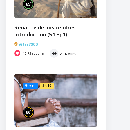
%
89
Renaître de nos cendres –
Introduction (S1 Ep1)
Viter7960
10
Réactions
2.7K
Vues
34:10
#15
%
66