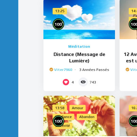
13:25
14
Cho
%
100
10
Méditation
Distance (Message de
12 Avr
Lumière)
est 
Viter7960
3 Années Passés
Vit
4
743
13:58
Amour
16
Confiance
Abandon
%
100
10
Sincérité