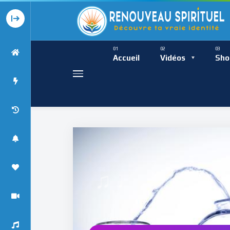
Présence Intempor
Ress
Accueil
Vidéos
Sho
♩
Présence Int
♯