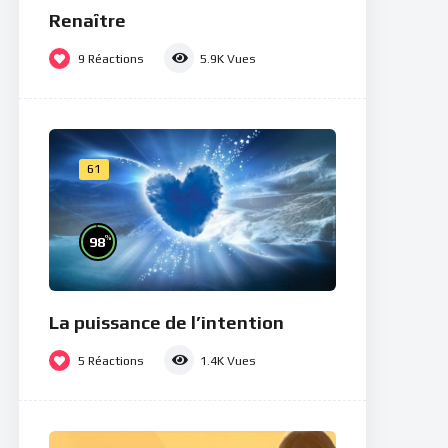
Renaître
9
Réactions
5.9K
Vues
61
%
98
La puissance de l’intention
5
Réactions
1.4K
Vues