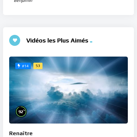
Benjamin
Vidéos les Plus Aimés
53
#14
%
92
Renaître