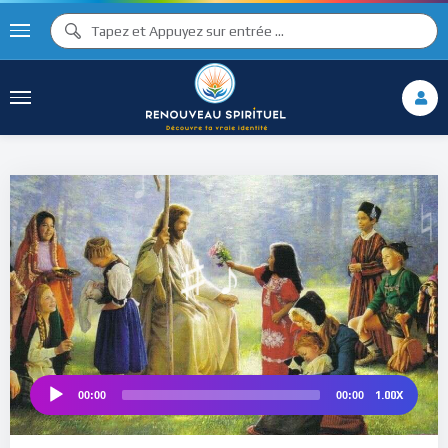
♫ ♩
♫
♩
♯ ♬
♮
♯ ♪
1.00X
00:00
00:00
Audio