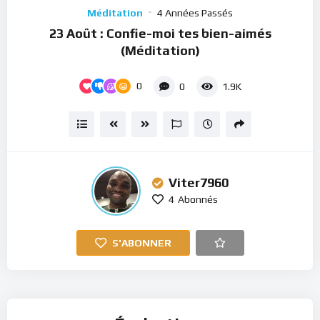
Player
Méditation
4 Années Passés
23 Août : Confie-moi tes bien-aimés
(Méditation)
0
0
1.9K
Viter7960
4
Abonnés
S'ABONNER