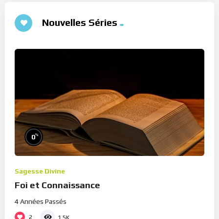
Nouvelles Séries
%
0
Sagesse Divine
Foi et Connaissance
4 Années Passés
2
1.5K