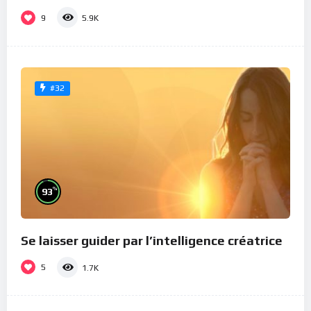
9
5.9K
#32
%
93
Se laisser guider par l’intelligence créatrice
5
1.7K