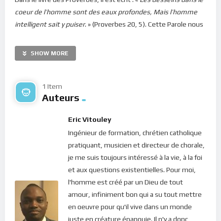
coeur de l’homme sont des eaux profondes, Mais l’homme
intelligent sait y puiser
. » (Proverbes 20, 5). Cette Parole nous
apprend que le Seigneur, en nous envoyant dans ce monde, a
inscrit dans nos coeurs la feuille de route. Et que c’est en
SHOW MORE
élevant notre intelligence dans sa lumière, que nous pourrons
découvrir comment et sur quel chemin marcher. La vie
intérieure, éclairée par la Lumière de l’Esprit Saint, est donc
1 Item
Auteurs
sans nul doute ces eaux profondes dans lesquelles nous
devons puiser la sagesse divine. Ainsi, si nous prenons
Eric Vitouley
conscience que c’est le Seigneur qui nous envoie, nous
Ingénieur de formation, chrétien catholique
pourrions confirmer, comme le Christ, que c’est Sa Volonté
pratiquant, musicien et directeur de chorale,
Divine qui sera faite dans notre vie (Jean 6, 38).
je me suis toujours intéressé à la vie, à la foi
C’est donc pour décoder cette Volonté de Dieu que Saint-Paul
et aux questions existentielles. Pour moi,
nous donne des conseils tous azimuts : « Tout ce que vous
l'homme est créé par un Dieu de tout
faites, faites-le de bon coeur, comme pour le Seigneur et non
amour, infiniment bon qui a su tout mettre
pour des hommes, sachant que vous recevrez du Seigneur
en oeuvre pour qu'il vive dans un monde
l’héritage pour récompense. Servez Christ, le Seigneur. »
juste en créature épanouie. Il n'y a donc