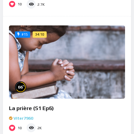
10
2.7K
34:10
#15
%
66
La prière (S1 Ep6)
Viter7960
10
2K