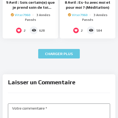
9 Avril : Sois certain(e) que
8 Avril : Es-tu avec moi et
je prend soin de toi
pour moi ? (Méditation)
(Méditation)
Viter7960
3 Années
Viter7960
3 Années
Passés
Passés
2
2
628
584
CHARGER PLUS
Laisser un Commentaire