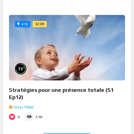
32:08
#19
%
73
Stratégies pour une présence totale (S1
Ep12)
Viter7960
9
3.5K