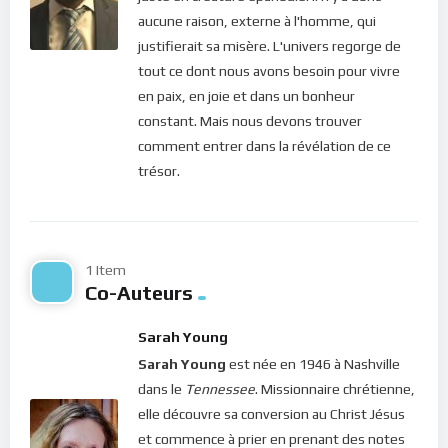
(Colossiens 3:23-24); ou encore : « Nous savons, du reste, que
aucune raison, externe à l'homme, qui
toutes choses concourent au bien de ceux qui aiment Dieu, de
justifierait sa misère. L'univers regorge de
ceux qui sont appelés selon son dessein. » (Romains 8:28). Et
tout ce dont nous avons besoin pour vivre
pour renchérir : « Car nous sommes son ouvrage, ayant été
en paix, en joie et dans un bonheur
créés en Jésus-Christ pour de bonnes oeuvres, que Dieu a
constant. Mais nous devons trouver
préparées d’avance, afin que nous les pratiquions. »
comment entrer dans la révélation de ce
(Ephésiens 2:10).
trésor.
Bien aimés dans le Seigneur, il est donc évident que nous ne
venons pas en ce monde pour faire notre propre volonté mais
celle de Celui qui nous y a conduit. Tout ce que nous faisons
1 Item
pour notre amour propre nous éloigne de ce but. Car la parole
Co-Auteurs
nous le précise : “
Tu aimeras le Seigneur, ton Dieu, de tout
ton coeur, de toute ton âme, et de toute ta pensée […] Tu
Sarah Young
aimeras ton prochain comme toi-même.
” (Matthieu 22, 37-
Sarah Young
est née en 1946 à Nashville
39). Dans toute chose, nous sommes donc appelés à aimer le
dans le
Tennessee
. Missionnaire chrétienne,
Seigneur et à faire oeuvre de charité. Mais voilà que l’homme a
elle découvre sa conversion au Christ Jésus
perdu le chemin en s’en remettant à la matière. De
et commence à prier en prenant des notes