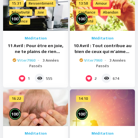
15:31
Ressentiment
13:58
Amour
Négativité
Joie
Confiance
Abandon
%
%
100
100
Présence
Sincérité
Méditation
Méditation
11 Avril : Pour être en joie,
10 Avril : Tout contribue au
ne te plains de rien
bien de ceux qui m’aiment
(Méditation)
(Méditation)
Viter7960
3 Années
Viter7960
3 Années
Passés
Passés
1
2
555
674
16:22
14:10
%
%
100
100
Méditation
Méditation