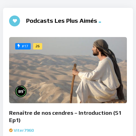
Podcasts Les Plus Aimés
26
#17
%
89
Renaître de nos cendres – Introduction (S1
Ep1)
Viter7960