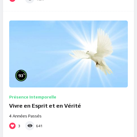
%
93
Présence Intemporelle
Vivre en Esprit et en Vérité
4 Années Passés
3
641