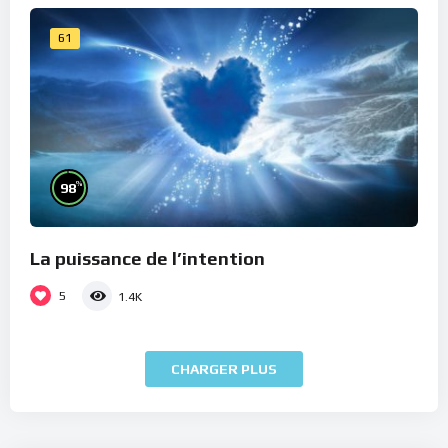
61
%
98
La puissance de l’intention
5
1.4K
CHARGER PLUS