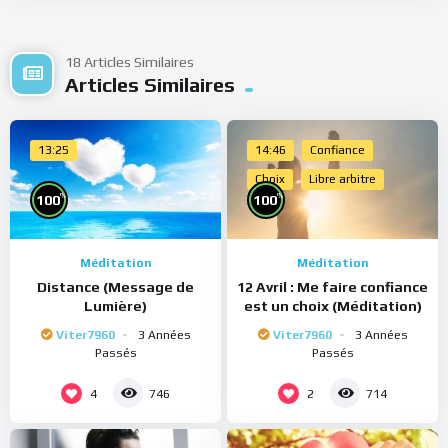
de poster des commentaires) et pour les publications,
veuillez cliquer ici :
Inscription
18 Articles Similaires
Articles Similaires
13:25
14:46
Confiance
Choix
Libre arbitre
%
%
100
100
Méditation
Méditation
Distance (Message de
12 Avril : Me faire confiance
Lumière)
est un choix (Méditation)
Viter7960
3 Années
Viter7960
3 Années
Passés
Passés
4
2
746
714