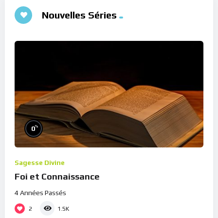
Nouvelles Séries
%
0
Sagesse Divine
Foi et Connaissance
4 Années Passés
2
1.5K