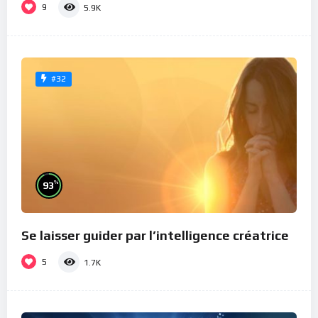
9
5.9K
#32
%
93
Se laisser guider par l’intelligence créatrice
5
1.7K