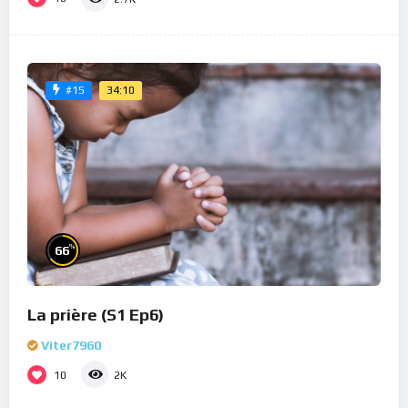
34:10
#15
%
66
La prière (S1 Ep6)
Viter7960
10
2K