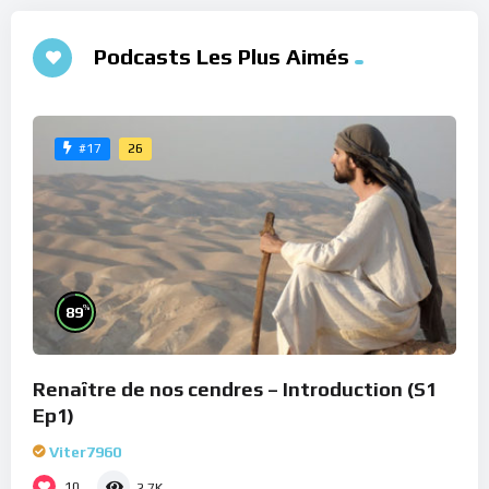
Podcasts Les Plus Aimés
26
#17
%
89
Renaître de nos cendres – Introduction (S1
Ep1)
Viter7960
10
2.7K