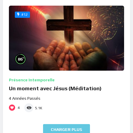
#12
%
86
Présence Intemporelle
Un moment avec Jésus (Méditation)
4 Années Passés
4
5.1K
CHARGER PLUS