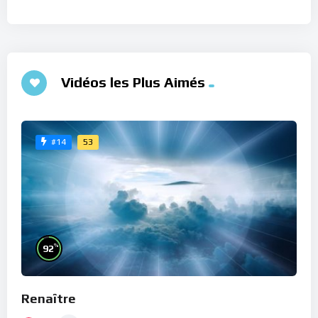
Vidéos les Plus Aimés
53
#14
%
92
Renaître