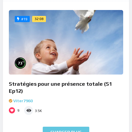
32:08
#19
%
73
Stratégies pour une présence totale (S1
Ep12)
Viter7960
9
3.5K
CHARGER PLUS