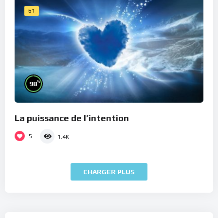
61
%
98
La puissance de l’intention
5
1.4K
CHARGER PLUS