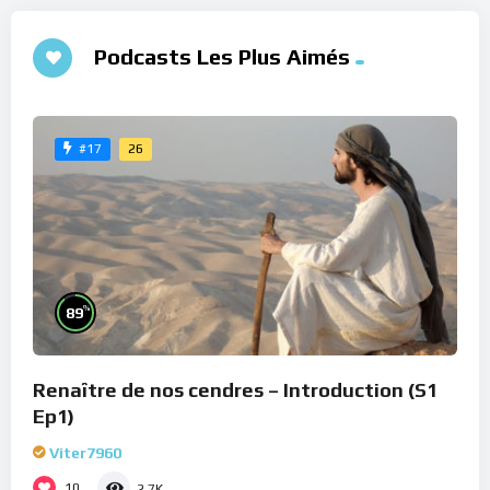
Podcasts Les Plus Aimés
26
#17
%
89
Renaître de nos cendres – Introduction (S1
Ep1)
Viter7960
10
2.7K