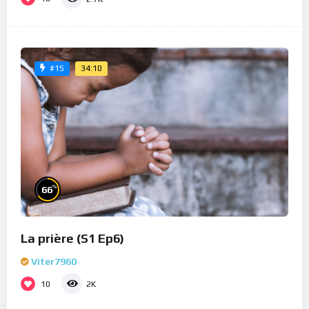
34:10
#15
%
66
La prière (S1 Ep6)
Viter7960
10
2K