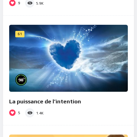
9
5.9K
61
%
98
La puissance de l’intention
5
1.4K