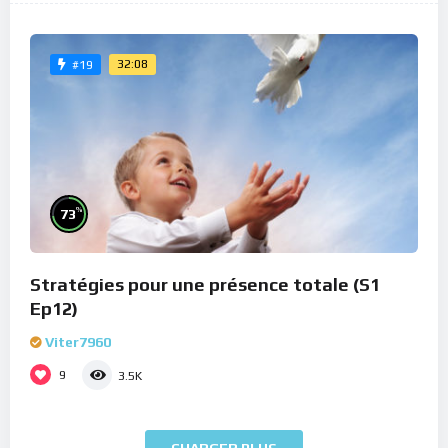
32:08
#19
%
73
Stratégies pour une présence totale (S1
Ep12)
Viter7960
9
3.5K
CHARGER PLUS