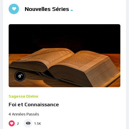
Nouvelles Séries
%
0
Sagesse Divine
Foi et Connaissance
4 Années Passés
2
1.5K