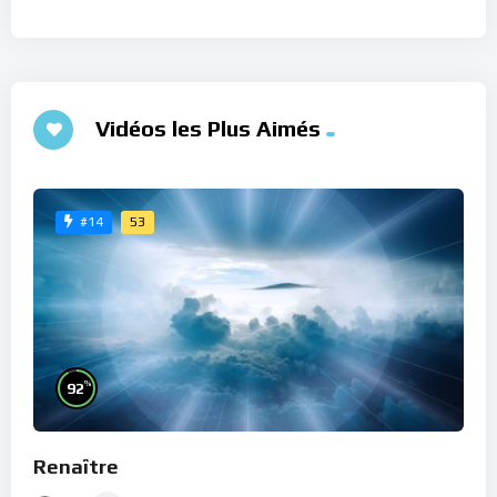
Vidéos les Plus Aimés
53
#14
%
92
Renaître