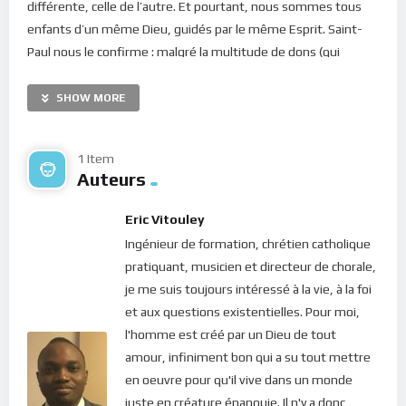
différente, celle de l’autre. Et pourtant, nous sommes tous
enfants d’un même Dieu, guidés par le même Esprit. Saint-
Paul nous le confirme : malgré la multitude de dons (qui
faconnent nos personnalités respectives), c’est le même
Esprit de Dieu qui agit en chacun (1 Co 12, 7-11). Voilà
SHOW MORE
pourquoi, nous devons apprendre à voir en l’autre, la présence
de Dieu qui vient à notre rencontre. Ce n’est pas aisé, c’est
1 Item
sûr… surtout lorsque nous sommes dans notre égo. Mais
Auteurs
c’est le chemin de retour vers Dieu et c’est la seule chose qui
ramènera l’humanité à la Source : c’est notre mission en tant
Eric Vitouley
que créature de Dieu.
Ingénieur de formation, chrétien catholique
pratiquant, musicien et directeur de chorale,
Comment y parvenir ? C’est par la Présence. De nos propres
je me suis toujours intéressé à la vie, à la foi
forces, cela paraît ardu voire impossible. Mais sous l’égide de
et aux questions existentielles. Pour moi,
l’Esprit en nous, rien n’est impossible. La méditation de ce
l'homme est créé par un Dieu de tout
jour nous demande de nous exercer à l’abandon à Dieu lorsque
amour, infiniment bon qui a su tout mettre
vient le moment de communiquer avec nos frères et soeurs.
en oeuvre pour qu'il vive dans un monde
Cela nous permettra de participer à la relation avec la lumière
juste en créature épanouie. Il n'y a donc