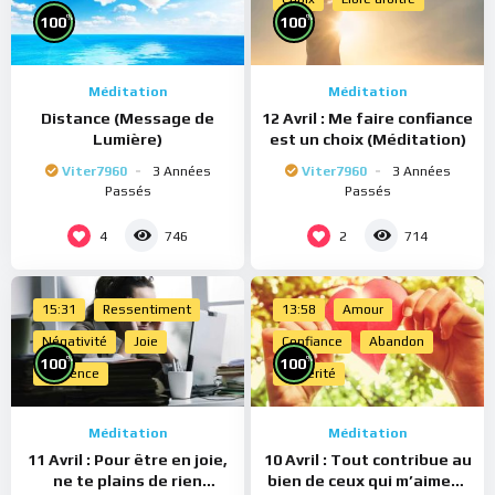
%
%
100
100
Méditation
Méditation
Distance (Message de
12 Avril : Me faire confiance
Lumière)
est un choix (Méditation)
Viter7960
3 Années
Viter7960
3 Années
Passés
Passés
4
2
746
714
15:31
Ressentiment
13:58
Amour
Négativité
Joie
Confiance
Abandon
%
%
100
100
Présence
Sincérité
Méditation
Méditation
11 Avril : Pour être en joie,
10 Avril : Tout contribue au
ne te plains de rien
bien de ceux qui m’aiment