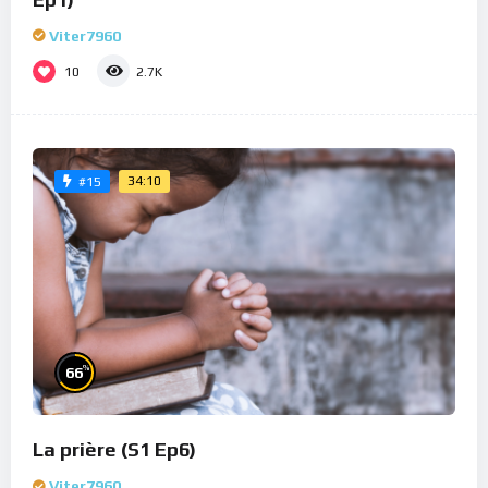
Viter7960
10
2.7K
34:10
#15
%
66
La prière (S1 Ep6)
Viter7960