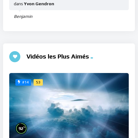
dans
Yvon Gendron
Benjamin
Vidéos les Plus Aimés
53
#14
%
92