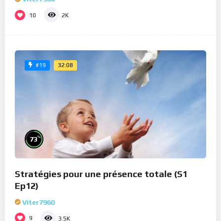
10
2K
32:08
#19
%
73
Stratégies pour une présence totale (S1
Ep12)
Viter7960
9
3.5K