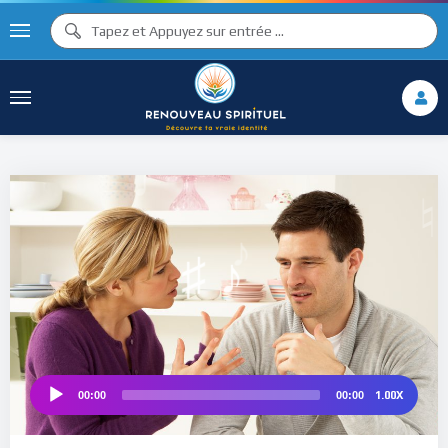
♫ ♩
♫
♩
♯ ♬
♮
♯ ♪
1.00X
00:00
00:00
Audio