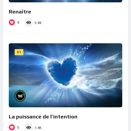
Renaître
9
5.9K
61
%
98
La puissance de l’intention
5
1.4K