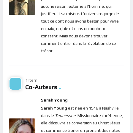
pleine d’amour de Dieu.
aucune raison, externe à l'homme, qui
Bonne méditation.
justifierait sa misère. L'univers regorge de
tout ce dont nous avons besoin pour vivre
Pour vous inscrire directement aux publications, veuillez
en paix, en joie et dans un bonheur
cliquer ici : [newsletter_button id=2 label=”S’abonner”
constant. Mais nous devons trouver
design=”twitter”]
comment entrer dans la révélation de ce
trésor.
Si vous voulez vous inscrire sur le site (afin d’être en mesure
de poster des commentaires) et pour les publications,
veuillez cliquer ici :
Inscription
1 Item
Co-Auteurs
Sarah Young
Sarah Young
est née en 1946 à Nashville
dans le
Tennessee
. Missionnaire chrétienne,
elle découvre sa conversion au Christ Jésus
et commence à prier en prenant des notes