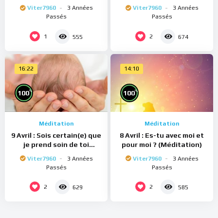
(Méditation)
(Méditation)
Viter7960
3 Années
Viter7960
3 Années
Passés
Passés
1
2
555
674
16:22
14:10
%
%
100
100
Méditation
Méditation
9 Avril : Sois certain(e) que
8 Avril : Es-tu avec moi et
je prend soin de toi
pour moi ? (Méditation)
(Méditation)
Viter7960
3 Années
Viter7960
3 Années
Passés
Passés
2
2
629
585