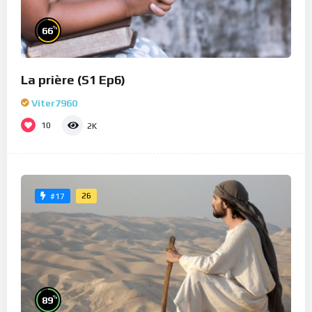
%
66
La prière (S1 Ep6)
Viter7960
10
2K
26
#17
%
89