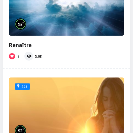
%
92
Renaître
9
5.9K
#32
%
93