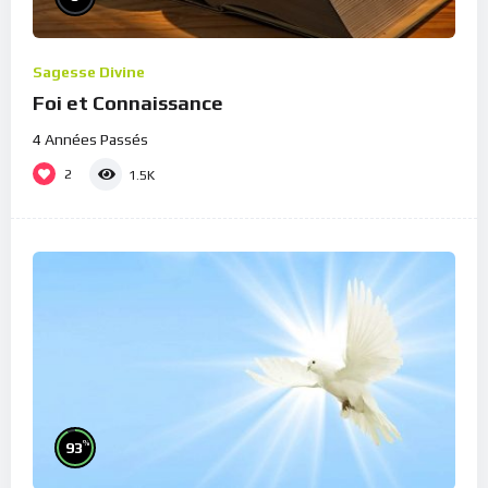
Sagesse Divine
Foi et Connaissance
4 Années Passés
2
1.5K
%
93