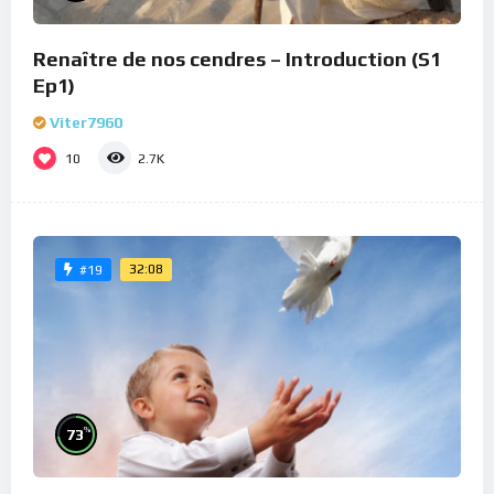
Renaître de nos cendres – Introduction (S1
Ep1)
Viter7960
10
2.7K
32:08
#19
%
73