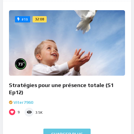
32:08
#19
%
73
Stratégies pour une présence totale (S1
Ep12)
Viter7960
9
3.5K
CHARGER PLUS