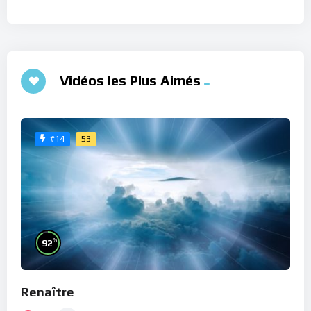
Vidéos les Plus Aimés
53
#14
%
92
Renaître