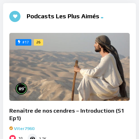
Podcasts Les Plus Aimés
26
#17
%
89
Renaître de nos cendres – Introduction (S1
Ep1)
Viter7960
10
2.7K