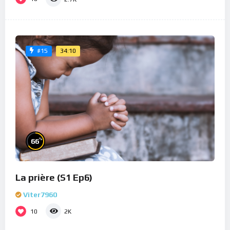
34:10
#15
%
66
La prière (S1 Ep6)
Viter7960
10
2K