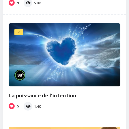
9
5.9K
61
%
98
La puissance de l’intention
5
1.4K