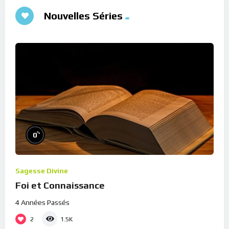
Nouvelles Séries
%
0
Sagesse Divine
Foi et Connaissance
4 Années Passés
2
1.5K