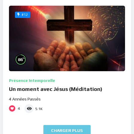
#12
%
86
Présence Intemporelle
Un moment avec Jésus (Méditation)
4 Années Passés
4
5.1K
CHARGER PLUS