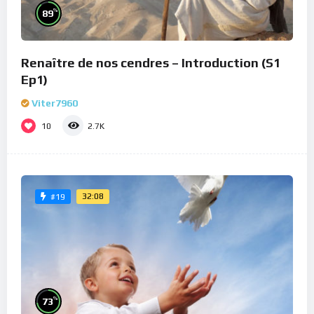
%
89
Renaître de nos cendres – Introduction (S1
Ep1)
Viter7960
10
2.7K
32:08
#19
%
73