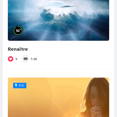
%
92
Renaître
9
5.9K
#32