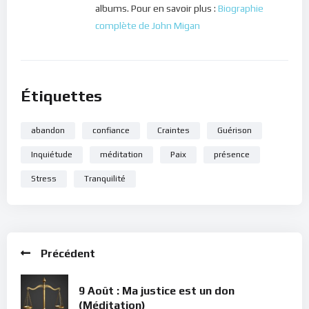
albums. Pour en savoir plus :
Biographie
complète de John Migan
Étiquettes
abandon
confiance
Craintes
Guérison
Inquiétude
méditation
Paix
présence
Stress
Tranquilité
Précédent
9 Août : Ma justice est un don
(Méditation)