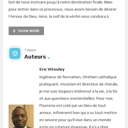
but de nous instruire jusqu’à notre destination finale. Mais
pour entrer dans ce processus, nous avons besoin de désirer
l’Amour de Dieu. Ainsi, la soif de la vérité nous conduira à
disposer nos coeurs à l’écoute de sa Parole. Il s’agit, en
d’autres termes, de mettre en place, dans notre quotidien,
SHOW MORE
les outils nécessaires pour nous aider à passer du temps avec
Jésus. Il ne s’agit pas simplement de la petite prière du matin
1 Item
ou alors d’une neuvaine pour faire des demandes à Dieu…
Auteurs
Nous devons apprendre à demeurer constamment dans la
présence du Christ à chaque instant de notre journée.
Eric Vitouley
Ingénieur de formation, chrétien catholique
Chers frères et soeurs, le Christ nous dit aujourd’hui que sa
pratiquant, musicien et directeur de chorale,
présence est bienfaisante pour notre âme et notre corps. La
je me suis toujours intéressé à la vie, à la foi
quasi-totalité de nos souffrances physiques et émotionnelles
et aux questions existentielles. Pour moi,
sont dues à nos pensées mal placées qui souillent notre âme.
l'homme est créé par un Dieu de tout
De la simple tristesse à la dépression, ou la bipolarité,
amour, infiniment bon qui a su tout mettre
l’alzheimer ou des excès de pression artérielle, … laquelle de
en oeuvre pour qu'il vive dans un monde
ces maladies ne pourraient être totalement guéries par la
juste en créature épanouie. Il n'y a donc