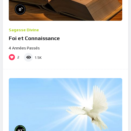
%
0
Sagesse Divine
Foi et Connaissance
4 Années Passés
2
1.5K
%
93