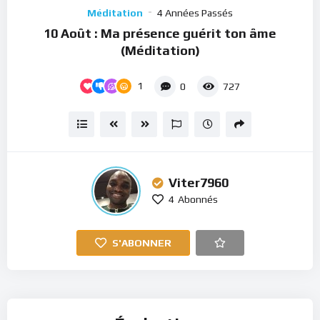
Player
Méditation
4 Années Passés
10 Août : Ma présence guérit ton âme
(Méditation)
1
0
727
Viter7960
4
Abonnés
S'ABONNER