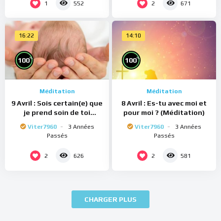
1
2
552
671
16:22
14:10
%
%
100
100
Méditation
Méditation
9 Avril : Sois certain(e) que
8 Avril : Es-tu avec moi et
je prend soin de toi
pour moi ? (Méditation)
(Méditation)
Viter7960
3 Années
Viter7960
3 Années
Passés
Passés
2
2
626
581
CHARGER PLUS