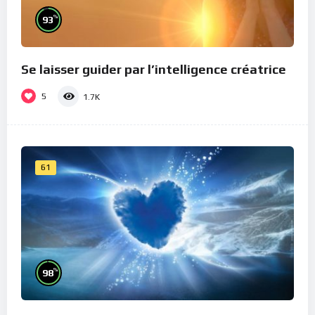
%
93
Se laisser guider par l’intelligence créatrice
5
1.7K
61
%
98