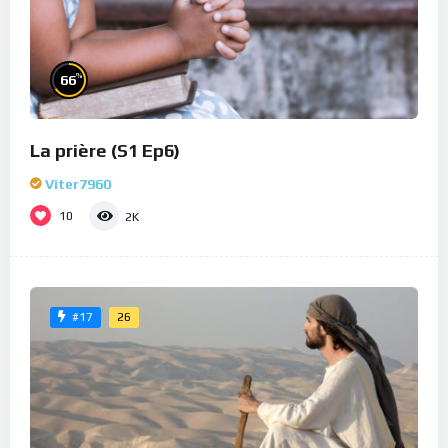
%
66
La prière (S1 Ep6)
Viter7960
10
2K
26
#17