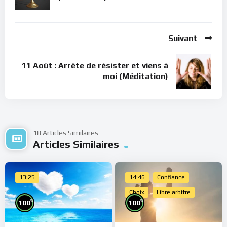
Suivant
11 Août : Arrête de résister et viens à
moi (Méditation)
18 Articles Similaires
Articles Similaires
13:25
14:46
Confiance
Choix
Libre arbitre
%
%
100
100