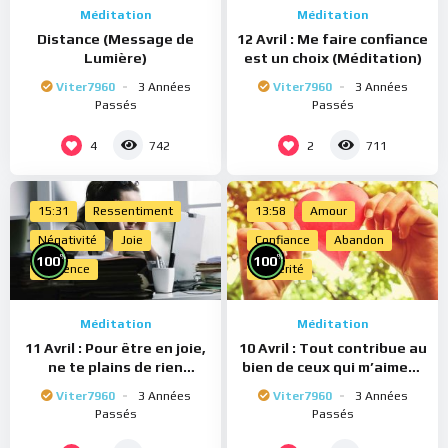
Méditation
Méditation
Distance (Message de
12 Avril : Me faire confiance
Lumière)
est un choix (Méditation)
Viter7960
3 Années
Viter7960
3 Années
Passés
Passés
4
2
742
711
15:31
Ressentiment
13:58
Amour
Négativité
Joie
Confiance
Abandon
%
%
100
100
Présence
Sincérité
Méditation
Méditation
11 Avril : Pour être en joie,
10 Avril : Tout contribue au
ne te plains de rien
bien de ceux qui m’aiment
(Méditation)
(Méditation)
Viter7960
3 Années
Viter7960
3 Années
Passés
Passés