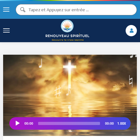
♪
♫ ♩
♩
♫
♯ ♬
♯ ♪
♮
1.00X
00:00
00:00
Audio