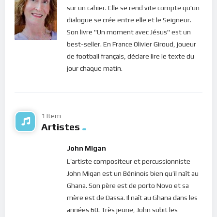
sur un cahier. Elle se rend vite compte qu'un
en nous car Il ne veut nullement nous forcer.
dialogue se crée entre elle et le Seigneur.
La méditation de ce jour nous convie donc encore une fois à
Son livre "Un moment avec Jésus" est un
venir au Christ. Sa présence guérissante nous réénergisera et
best-seller. En France Olivier Giroud, joueur
nous transformera tout entier pour que nos ténèbres
de football français, déclare lire le texte du
deviennent lumière !
jour chaque matin.
Bonne méditation.
Pour vous inscrire directement aux publications, veuillez
1 Item
cliquer ici : [newsletter_button id=2 label=”S’abonner”
Artistes
design=”twitter”]
John Migan
Si vous voulez vous inscrire sur le site (afin d’être en mesure
L’artiste compositeur et percussionniste
de poster des commentaires) et pour les publications,
John Migan est un Béninois bien qu’il naît au
veuillez cliquer ici :
Inscription
Ghana. Son père est de porto Novo et sa
mère est de Dassa. Il naît au Ghana dans les
années 60. Très jeune, John subit les