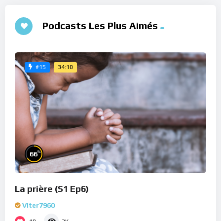
Podcasts Les Plus Aimés
34:10
#15
%
66
La prière (S1 Ep6)
Viter7960