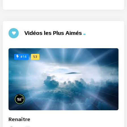
Vidéos les Plus Aimés
53
#14
%
92
Renaître