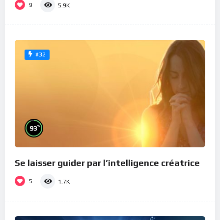
9
5.9K
#32
%
93
Se laisser guider par l’intelligence créatrice
5
1.7K