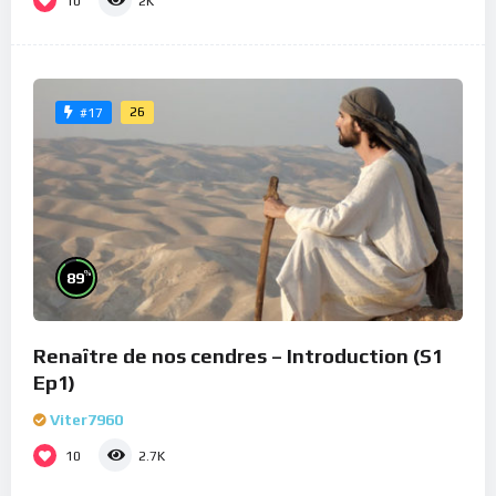
10
2K
26
#17
%
89
Renaître de nos cendres – Introduction (S1
Ep1)
Viter7960
10
2.7K