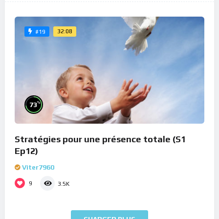
32:08
#19
%
73
Stratégies pour une présence totale (S1
Ep12)
Viter7960
9
3.5K
CHARGER PLUS