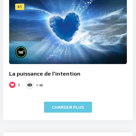
61
%
98
La puissance de l’intention
5
1.4K
CHARGER PLUS