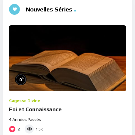
Nouvelles Séries
%
0
Sagesse Divine
Foi et Connaissance
4 Années Passés
2
1.5K