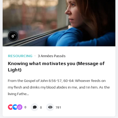
%
0
RESOURCING
3 Années Passés
Knowing what motivates you (Message of
Light)
From the Gospel of John 6:56-57, 60-64: Whoever feeds on
my flesh and drinks my blood abides in me, and I in him. As the
living Fathe...
0
0
781