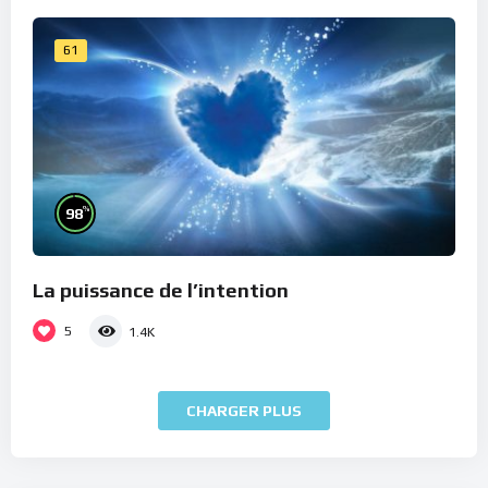
61
%
98
La puissance de l’intention
5
1.4K
CHARGER PLUS