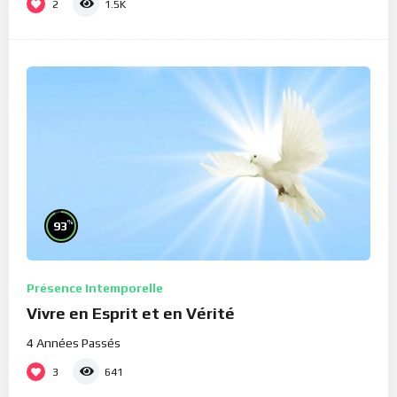
2
1.5K
%
93
Présence Intemporelle
Vivre en Esprit et en Vérité
4 Années Passés
3
641