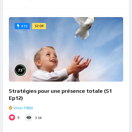
32:08
#19
%
73
Stratégies pour une présence totale (S1
Ep12)
Viter7960
9
3.5K