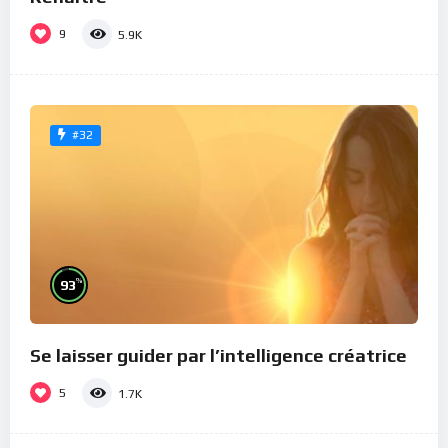
9
5.9K
#32
%
93
Se laisser guider par l’intelligence créatrice
5
1.7K