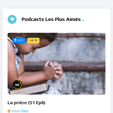
Podcasts Les Plus Aimés
34:10
#15
%
66
La prière (S1 Ep6)
Viter7960