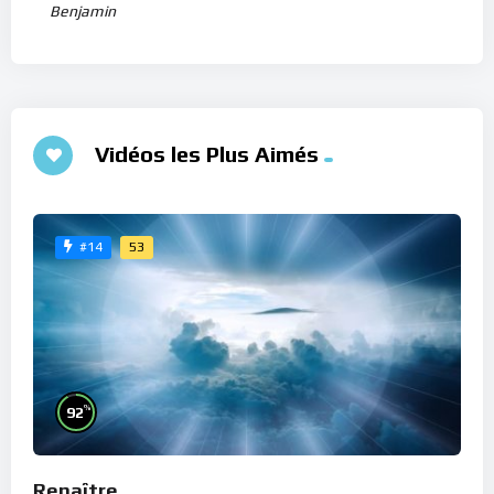
Benjamin
Vidéos les Plus Aimés
53
#14
%
92
Renaître