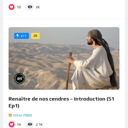
10
2K
26
#17
%
89
Renaître de nos cendres – Introduction (S1
Ep1)
Viter7960
10
2.7K