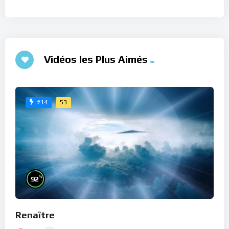
Vidéos les Plus Aimés
53
#14
%
92
Renaître