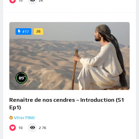
10
2K
26
#17
%
89
Renaître de nos cendres – Introduction (S1
Ep1)
Viter7960
10
2.7K