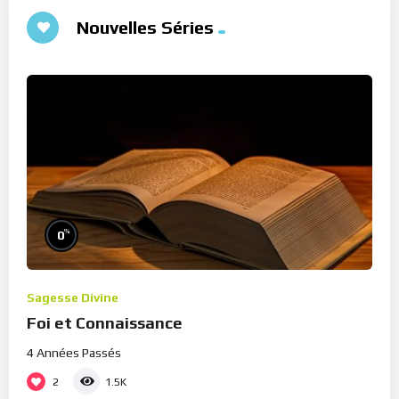
Nouvelles Séries
%
0
Sagesse Divine
Foi et Connaissance
4 Années Passés
2
1.5K