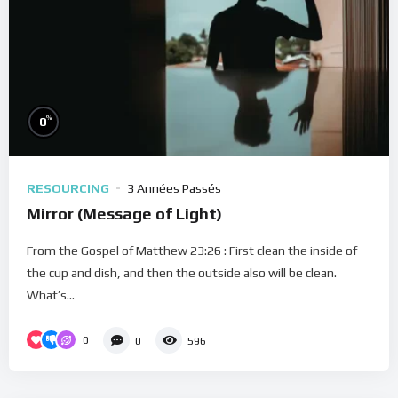
%
0
RESOURCING
3 Années Passés
Mirror (Message of Light)
From the Gospel of Matthew 23:26 : First clean the inside of
the cup and dish, and then the outside also will be clean.
What’s...
0
0
596