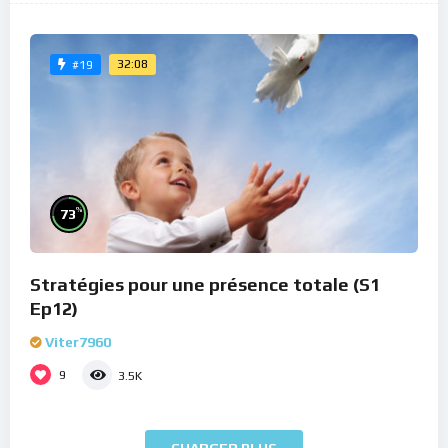
32:08
#19
%
73
Stratégies pour une présence totale (S1
Ep12)
Viter7960
9
3.5K
CHARGER PLUS