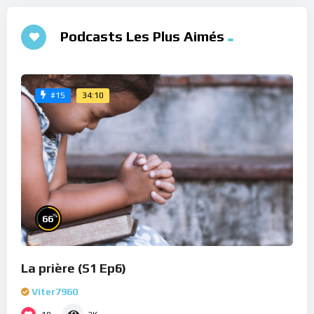
Podcasts Les Plus Aimés
34:10
#15
%
66
La prière (S1 Ep6)
Viter7960