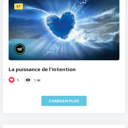
61
%
98
La puissance de l’intention
5
1.4K
CHARGER PLUS