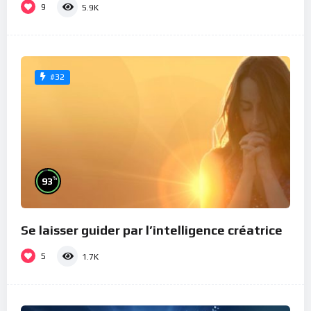
9
5.9K
#32
%
93
Se laisser guider par l’intelligence créatrice
5
1.7K