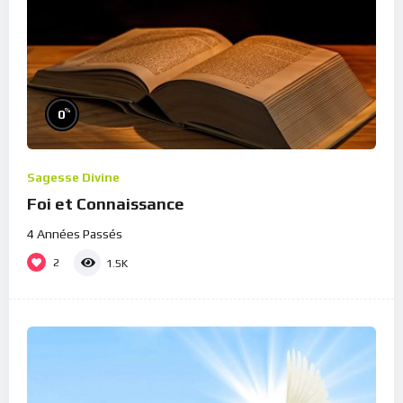
%
0
Sagesse Divine
Foi et Connaissance
4 Années Passés
2
1.5K