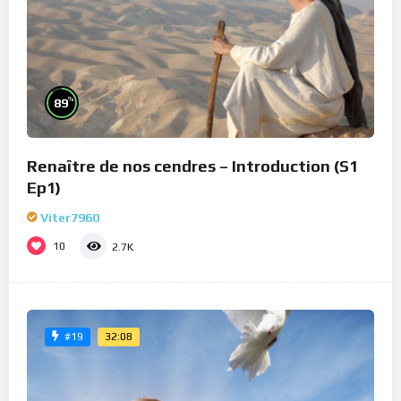
%
89
Renaître de nos cendres – Introduction (S1
Ep1)
Viter7960
10
2.7K
32:08
#19