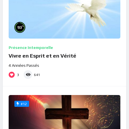
%
93
Présence Intemporelle
Vivre en Esprit et en Vérité
4 Années Passés
3
641
#12