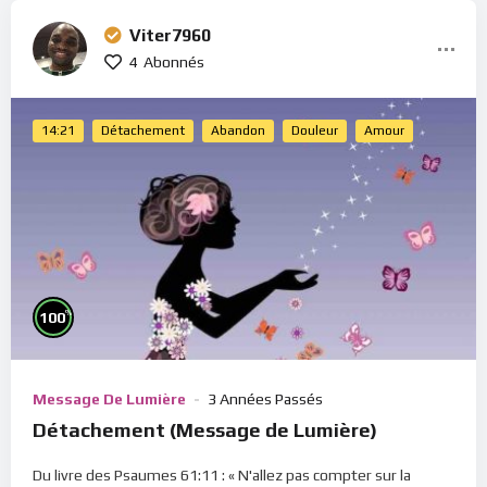
Viter7960
4
Abonnés
14:21
Détachement
Abandon
Douleur
Amour
%
100
Message De Lumière
3 Années Passés
Détachement (Message de Lumière)
Du livre des Psaumes 61:11 : « N'allez pas compter sur la