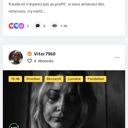
fraude et n'aspirez pas au profit ; si vous amassez des
richesses, n'y mett...
3
0
1.1K
Viter7960
4
Abonnés
16:46
Émotion
Ressenti
Lumière
Fondation
%