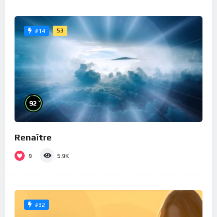
53
#14
%
92
Renaître
9
5.9K
#32