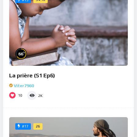
%
66
La prière (S1 Ep6)
Viter7960
10
2K
26
#17