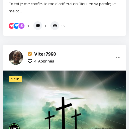
En toi je me confie. Je me glorifierai en Dieu, en sa parole; Je
me co...
3
0
1K
Viter7960
4
Abonnés
17:01
%
100