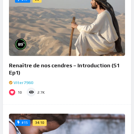
%
89
Renaître de nos cendres – Introduction (S1
Ep1)
Viter7960
10
2.7K
34:10
#15