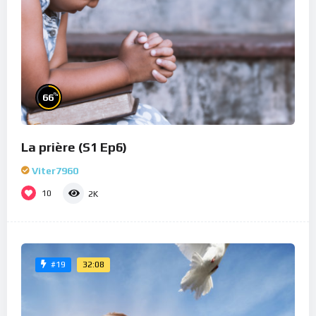
%
66
La prière (S1 Ep6)
Viter7960
10
2K
32:08
#19