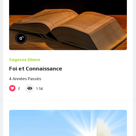
%
0
Sagesse Divine
Foi et Connaissance
4 Années Passés
2
1.5K