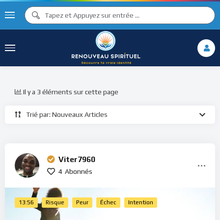
Il y a 3 éléments sur cette page
Trié par: Nouveaux Articles
Viter7960
4
Abonnés
13:56
Risque
Peur
Échec
Intention