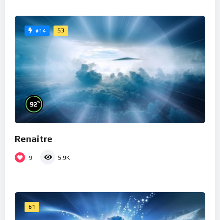
53
#14
%
92
Renaître
9
5.9K
61