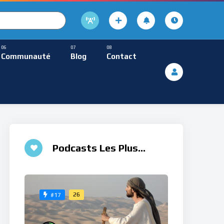
cture
usique Méditative
Communauté
Blog
Contact
De Lecture
ques
Musique Méditative
♮
Podcasts Les Plus
Aimés
26
#17