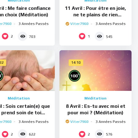
Méditation
Méditation
il : Me faire confiance
11 Avril : Pour être en joie,
un choix (Méditation)
ne te plains de rien
(Méditation)
er7960
3 Années Passés
Viter7960
3 Années Passés
2
1
703
545
:22
14:10
%
%
0
100
Méditation
Méditation
il : Sois certain(e) que
8 Avril : Es-tu avec moi et
e prend soin de toi
pour moi ? (Méditation)
(Méditation)
er7960
3 Années Passés
Viter7960
3 Années Passés
2
2
622
576