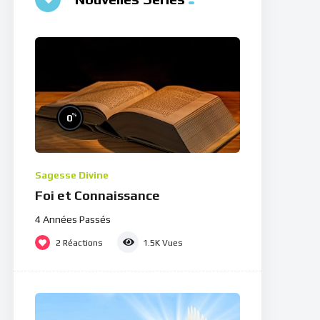
%
0
Sagesse Divine
Foi et Connaissance
4 Années Passés
2
Réactions
1.5K
Vues