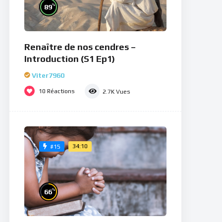
%
89
Renaître de nos cendres –
Introduction (S1 Ep1)
Viter7960
10
Réactions
2.7K
Vues
34:10
#15
%
66