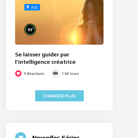
#32
%
93
Se laisser guider par
l’intelligence créatrice
5
Réactions
1.6K
Vues
CHARGER PLUS
Nouvelles Séries