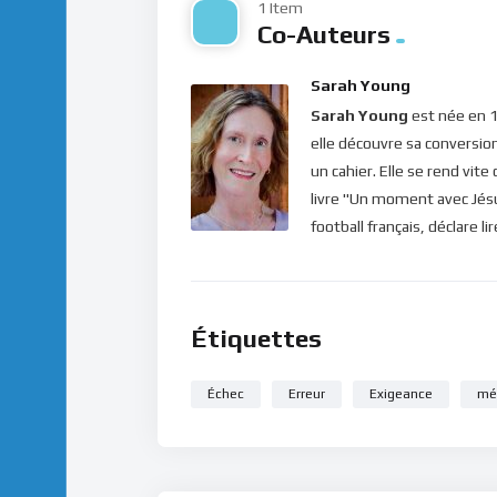
1 Item
Co-Auteurs
Sarah Young
Sarah Young
est née en 1
elle découvre sa conversio
un cahier. Elle se rend vit
livre "Un moment avec Jésus
football français, déclare l
Étiquettes
Échec
Erreur
Exigeance
mé