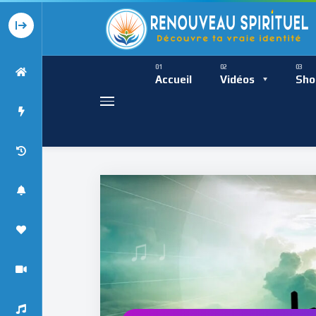
Présence Intempor
Ress
Accueil
Vidéos
Sho
♩
Présence Int
♯