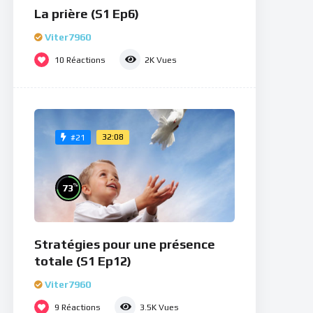
La prière (S1 Ep6)
Viter7960
10
Réactions
2K
Vues
32:08
#21
%
73
Stratégies pour une présence
totale (S1 Ep12)
Viter7960
9
Réactions
3.5K
Vues