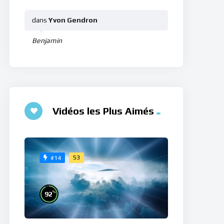
dans
Yvon Gendron
Benjamin
Vidéos les Plus Aimés
53
#14
%
92