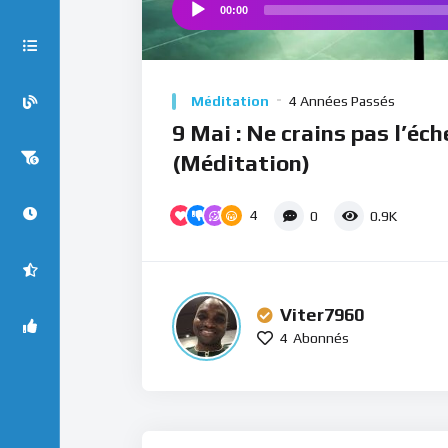
00:00
Audio
Player
Méditation
4 Années Passés
9 Mai : Ne crains pas l’éch
(Méditation)
4
0
0.9K
Viter7960
4
Abonnés