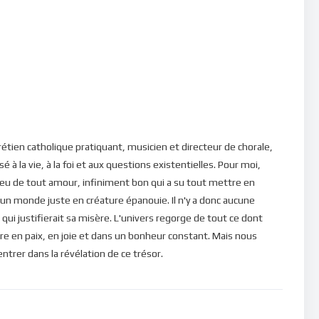
i-même car même de tes erreurs, je peux tirer du positif
 à prendre conscience de nos faiblesses en tant que créature
la charité du Créateur. Ainsi, au lieu de constamment nous
s de notre Dieu afin de nous laisser revigorer par sa Grâce.
étien catholique pratiquant, musicien et directeur de chorale,
é à la vie, à la foi et aux questions existentielles. Pour moi,
ns, veuillez cliquer ici : [newsletter_button id=2
eu de tout amour, infiniment bon qui a su tout mettre en
 un monde juste en créature épanouie. Il n'y a donc aucune
qui justifierait sa misère. L'univers regorge de tout ce dont
in d’être en mesure de poster des commentaires) et pour les
re en paix, en joie et dans un bonheur constant. Mais nous
rer dans la révélation de ce trésor.