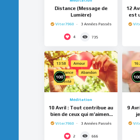
Méditation
Distance (Message de
12 Avr
Lumière)
est 
Viter7960
3 Années Passés
Vit
4
735
13:58
Amour
16
Confiance
Abandon
%
100
10
Sincérité
Méditation
10 Avril : Tout contribue au
9 Avr
bien de ceux qui m’aiment
j
(Méditation)
Viter7960
3 Années Passés
Vit
2
666