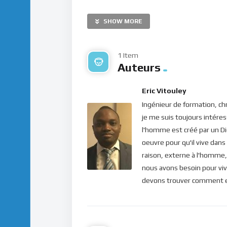
Ne sois pas exigent avec to
SHOW MORE
1 Item
Par cette exhortation, le Christ nous amène
Auteurs
ayant besoin d’être constamment nourrie de 
culpabiliser, abandonnons-nous dans les main
Eric Vitouley
Bonne méditation.
Ingénieur de formation, chr
je me suis toujours intéress
Pour vous inscrire directement aux publicatio
l'homme est créé par un Di
label=”S’abonner” design=”twitter”]
oeuvre pour qu'il vive dans
raison, externe à l'homme, 
Si vous voulez vous inscrire sur le site (af
nous avons besoin pour viv
publications, veuillez cliquer ici :
Inscription
devons trouver comment ent