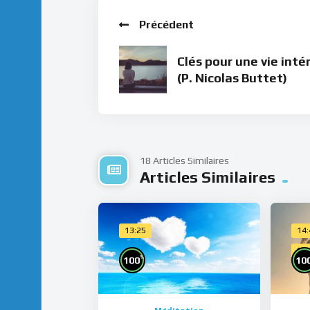
Précédent
Clés pour une vie inté
(P. Nicolas Buttet)
18 Articles Similaires
Articles Similaires
13:25
14
Cho
%
100
10