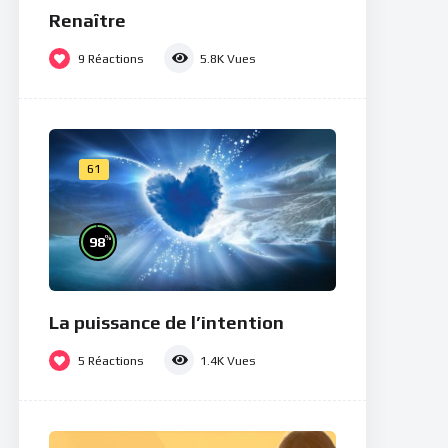
Renaître
9
Réactions
5.8K
Vues
61
%
98
La puissance de l’intention
5
Réactions
1.4K
Vues