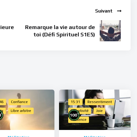
Suivant
rieure
Remarque la vie autour de
toi (Défi Spirituel S1E5)
:46
Confiance
15:31
Ressentiment
ix
Libre arbitre
Négativité
Joie
%
%
0
100
Présence