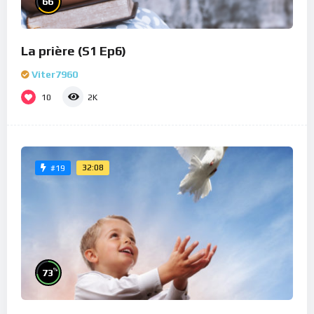
66
La prière (S1 Ep6)
Viter7960
10
2K
32:08
#19
%
73