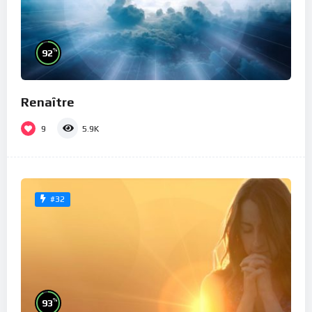
%
92
Renaître
9
5.9K
#32
%
93