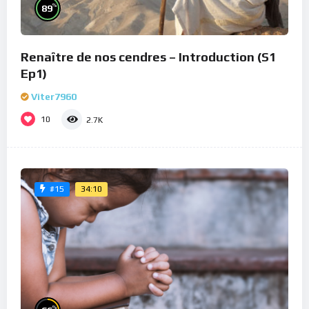
%
89
Renaître de nos cendres – Introduction (S1
Ep1)
Viter7960
10
2.7K
34:10
#15
%