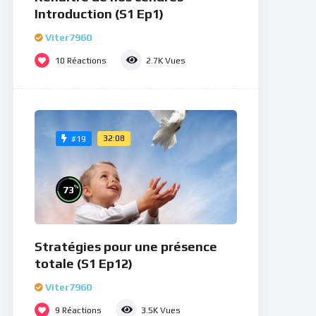
Introduction (S1 Ep1)
Viter7960
10
Réactions
2.7K
Vues
32:08
#19
%
73
Stratégies pour une présence
totale (S1 Ep12)
Viter7960
9
Réactions
3.5K
Vues