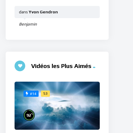
dans
Yvon Gendron
Benjamin
Vidéos les Plus Aimés
53
#14
%
92