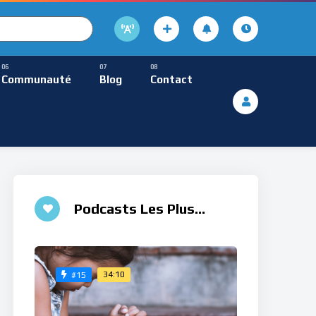
cture
usique Méditative
Communauté
Blog
Contact
De Lecture
ques
Musique Méditative
Podcasts Les Plus
Aimés
34:10
#15