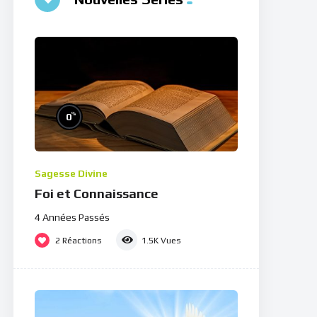
%
0
Sagesse Divine
Foi et Connaissance
4 Années Passés
2
Réactions
1.5K
Vues