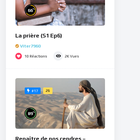
%
66
La prière (S1 Ep6)
Viter7960
10
Réactions
2K
Vues
26
#17
%
89
Renaître de nos cendres –