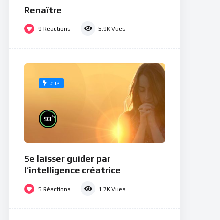
Renaître
9
Réactions
5.9K
Vues
#32
%
93
Se laisser guider par
l’intelligence créatrice
5
Réactions
1.7K
Vues