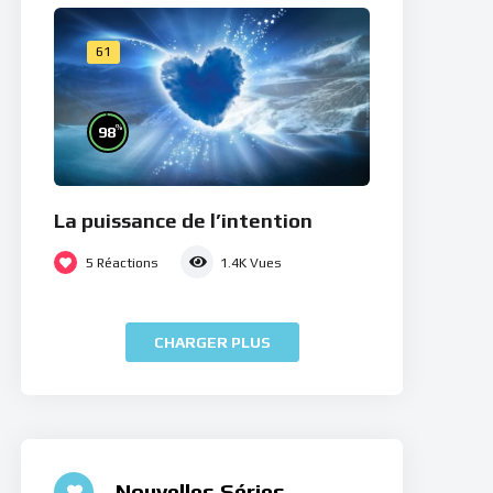
61
%
98
La puissance de l’intention
5
Réactions
1.4K
Vues
CHARGER PLUS
Nouvelles Séries