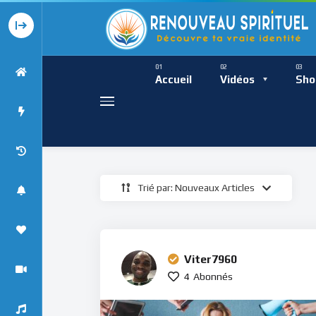
Présence Intempor
Ress
Accueil
Vidéos
Sho
Trié par: Nouveaux Articles
Présence Int
Viter7960
4
Abonnés