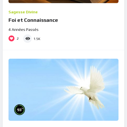
Sagesse Divine
Foi et Connaissance
4 Années Passés
2
1.5K
%
93