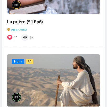
%
66
La prière (S1 Ep6)
Viter7960
10
2K
26
#17
%
89