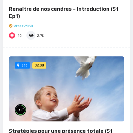
Renaître de nos cendres – Introduction (S1
Ep1)
Viter7960
10
2.7K
32:08
#19
%
73
Stratégies pour une présence totale (S1