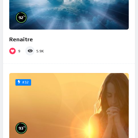
%
92
Renaître
9
5.9K
#32
%
93