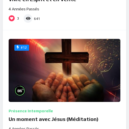
4 Années Passés
3
641
#12
%
86
Présence Intemporelle
Un moment avec Jésus (Méditation)
4 Années Passés