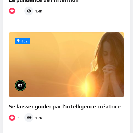
5
1.4K
#32
%
93
Se laisser guider par l’intelligence créatrice
5
1.7K