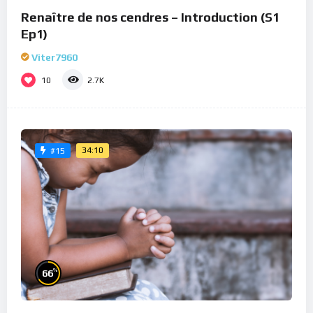
Renaître de nos cendres – Introduction (S1
Ep1)
Viter7960
10
2.7K
34:10
#15
%
66