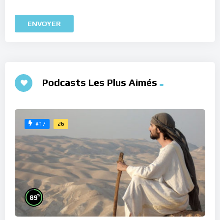
Podcasts Les Plus Aimés
26
#17
%
89