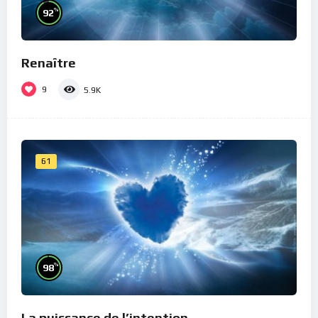
%
92
Renaître
9
5.9K
61
%
98
La puissance de l’intention