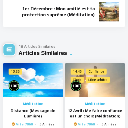
1er Décembre : Mon amitié est ta
protection suprême (Méditation)
18 Articles Similaires
Articles Similaires
13:25
14:46
Confiance
Choix
Libre arbitre
%
%
100
100
Méditation
Méditation
Distance (Message de
12 Avril : Me faire confiance
Lumière)
est un choix (Méditation)
Viter7960
3 Années
Viter7960
3 Années