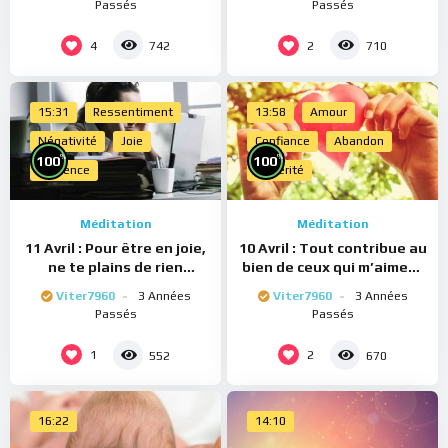
Passés
Passés
4
2
742
710
15:31
Ressentiment
13:58
Amour
Négativité
Joie
Confiance
Abandon
%
%
100
100
Présence
Sincérité
Méditation
Méditation
11 Avril : Pour être en joie,
10 Avril : Tout contribue au
ne te plains de rien
bien de ceux qui m’aiment
(Méditation)
(Méditation)
Viter7960
3 Années
Viter7960
3 Années
Passés
Passés
1
2
552
670
16:22
14:10