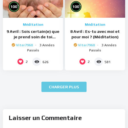
%
%
100
100
Méditation
Méditation
9 Avril : Sois certain(e) que
8 Avril : Es-tu avec moi et
je prend soin de toi
pour moi ? (Méditation)
(Méditation)
Viter7960
3 Années
Viter7960
3 Années
Passés
Passés
2
2
626
581
CHARGER PLUS
Laisser un Commentaire