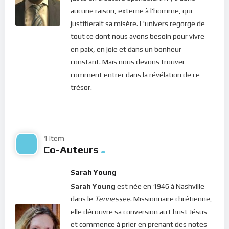
aucune raison, externe à l'homme, qui
Les problèmes font partie de l’existence. On ne
justifierait sa misère. L'univers regorge de
peut pas y échapper : ils sont liés à la matrice
tout ce dont nous avons besoin pour vivre
même de ce monde marqué par le péché. Tu as
en paix, en joie et dans un bonheur
tendance à entrer bien trop rapidement en
constant. Mais nous devons trouver
mode « résolution de problèmes », à faire
comment entrer dans la révélation de ce
comme si tu avais le pouvoir de tout résoudre.
trésor.
C’est une réaction automatique, si instinctive
qu’elle dépasse ta pensée consciente. Non
seulement cette habitude est source de
frustraction pour toi, mais elle t’éloigne de moi.
1 Item
Co-Auteurs
Ne fais pas de la résolution des problèmes ta
priorité. Ta capacité de corriger ce qui ne va pas
Sarah Young
dans le monde est si limitée ! Ne te charge pas
Sarah Young
est née en 1946 à Nashville
de responsabilités qui ne t’incombent pas.
dans le
Tennessee
. Missionnaire chrétienne,
Parle-moi de tout ce que tu as en tête et
elle découvre sa conversion au Christ Jésus
cherche à savoir quel est mon point de vue sur
et commence à prier en prenant des notes