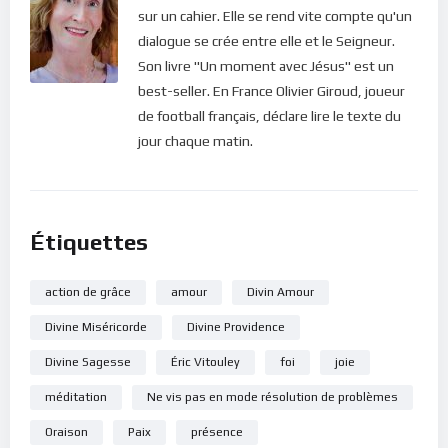
la situation. Au lieu d’essayer de tout résoudre,
sur un cahier. Elle se rend vite compte qu'un
demande-moi de te montrer ce qui est
dialogue se crée entre elle et le Seigneur.
vraiment important. Rappelle-toi que tu es en
Son livre "Un moment avec Jésus" est un
route vers le ciel et laisse les problèmes
best-seller. En France Olivier Giroud, joueur
s’estomper à la lumière de l’éternité.
“
de football français, déclare lire le texte du
jour chaque matin.
Sarah Young,
Un moment avec Jésus,
page 442.
Bonne méditation.
Étiquettes
Pour vous inscrire directement aux publications, veuillez
action de grâce
amour
Divin Amour
cliquer ici : [newsletter_button id=2 label=”S’abonner”
design=”twitter”]
Divine Miséricorde
Divine Providence
Divine Sagesse
Éric Vitouley
foi
joie
Si vous voulez vous inscrire sur le site (afin d’être en mesure
de poster des commentaires) et pour les publications,
méditation
Ne vis pas en mode résolution de problèmes
veuillez cliquer ici :
Inscription
Oraison
Paix
présence