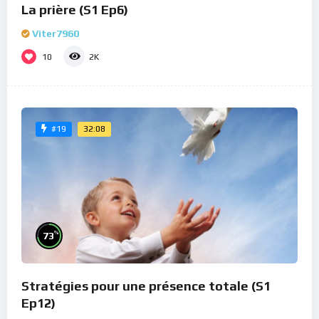
La prière (S1 Ep6)
Viter7960
10
2K
32:08
#19
%
73
Stratégies pour une présence totale (S1
Ep12)