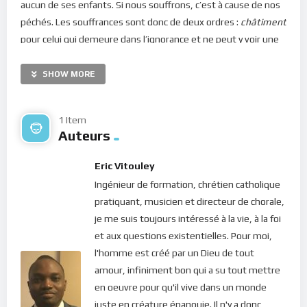
aucun de ses enfants. Si nous souffrons, c’est à cause de nos
péchés. Les souffrances sont donc de deux ordres :
châtiment
pour celui qui demeure dans l’ignorance et ne peut y voir une
lueur de lumière vers la sainteté; et
épreuve
permettant une
purification, pour quiconque en prend conscience et
SHOW MORE
s’abandonne à la providence divine. La différence entre les
deux pôles réside dans le degré d’attachement à la situation
1 Item
vécue.
Auteurs
Dans la méditation de ce jour, le Christ nous demande d’éviter
Eric Vitouley
de nous mettre en mode “
résolution de problèmes
“. Car dans
Ingénieur de formation, chrétien catholique
cet état, l’esprit est aveuglé par les douleurs et les
pratiquant, musicien et directeur de chorale,
ressentiments. Nous sommes toujours en train de nous
je me suis toujours intéressé à la vie, à la foi
lamenter, de nous plaindre et de chercher des solutions
et aux questions existentielles. Pour moi,
toutes faites tous azimuts, ignorant la main tendue du Christ
l'homme est créé par un Dieu de tout
!
amour, infiniment bon qui a su tout mettre
Méditons :
en oeuvre pour qu'il vive dans un monde
juste en créature épanouie. Il n'y a donc