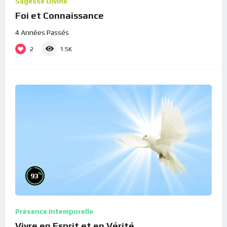
Sagesse Divine
Foi et Connaissance
4 Années Passés
2
1.5K
%
93
Présence Intemporelle
Vivre en Esprit et en Vérité