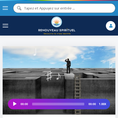
♪
♫ ♩
♩
♫
♯ ♬
♯ ♪
♮
1.00X
00:00
00:00
Audio