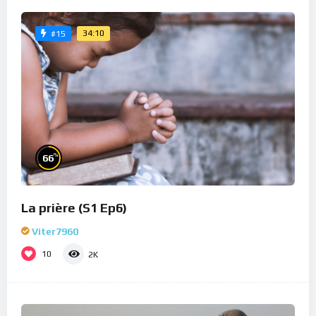
34:10
#15
%
66
La prière (S1 Ep6)
Viter7960
10
2K