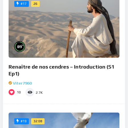
26
#17
%
89
Renaître de nos cendres – Introduction (S1
Ep1)
Viter7960
10
2.7K
32:08
#19