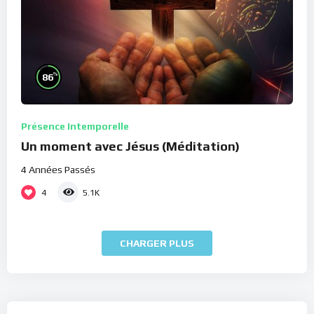
%
86
Présence Intemporelle
Un moment avec Jésus (Méditation)
4 Années Passés
4
5.1K
CHARGER PLUS