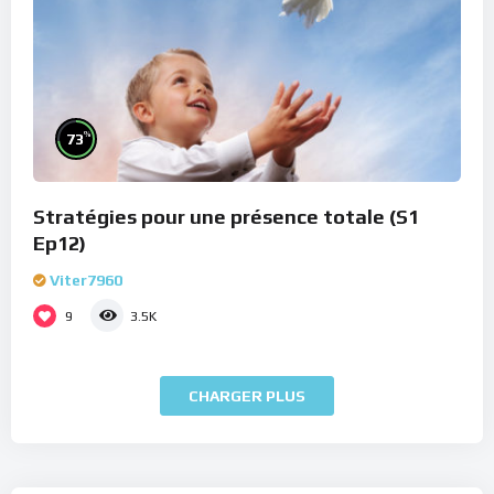
%
73
Stratégies pour une présence totale (S1
Ep12)
Viter7960
9
3.5K
CHARGER PLUS