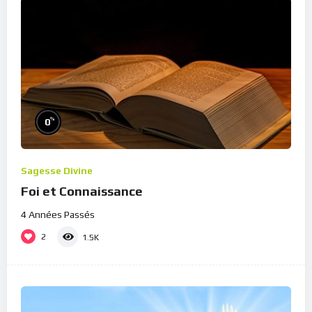
%
0
Sagesse Divine
Foi et Connaissance
4 Années Passés
2
1.5K