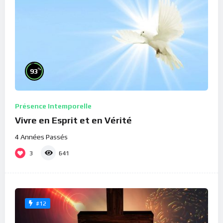
%
93
Présence Intemporelle
Vivre en Esprit et en Vérité
4 Années Passés
3
641
#12