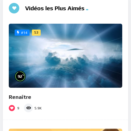
Vidéos les Plus Aimés
53
#14
%
92
Renaître
9
5.9K