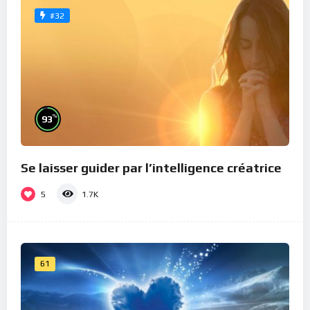
#32
%
93
Se laisser guider par l’intelligence créatrice
5
1.7K
61