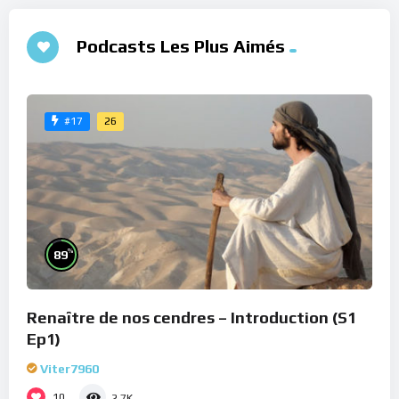
Podcasts Les Plus Aimés
26
#17
%
89
Renaître de nos cendres – Introduction (S1
Ep1)
Viter7960
10
2.7K