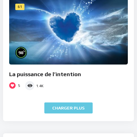
61
%
98
La puissance de l’intention
5
1.4K
CHARGER PLUS