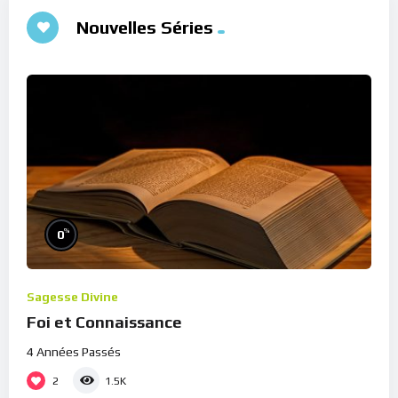
Nouvelles Séries
%
0
Sagesse Divine
Foi et Connaissance
4 Années Passés
2
1.5K