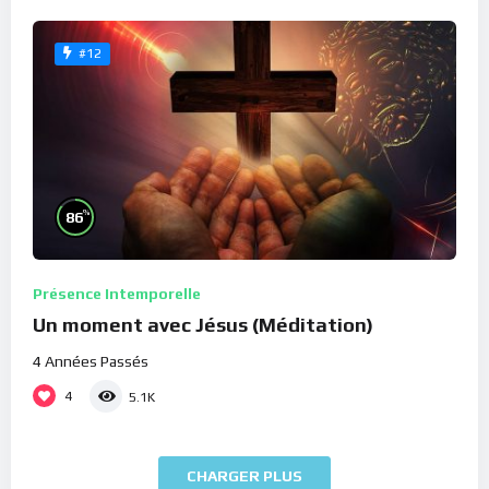
#12
%
86
Présence Intemporelle
Un moment avec Jésus (Méditation)
4 Années Passés
4
5.1K
CHARGER PLUS