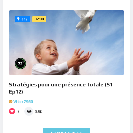
32:08
#19
%
73
Stratégies pour une présence totale (S1
Ep12)
Viter7960
9
3.5K
CHARGER PLUS