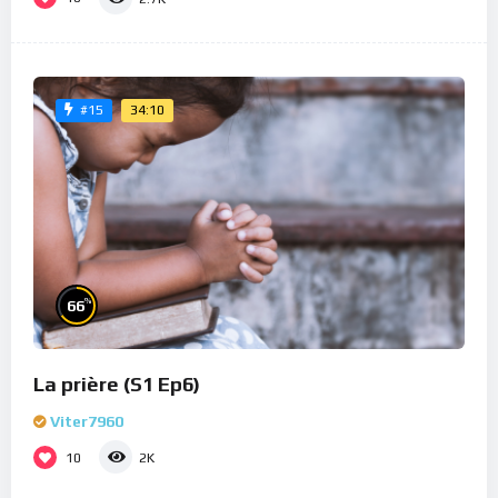
34:10
#15
%
66
La prière (S1 Ep6)
Viter7960
10
2K