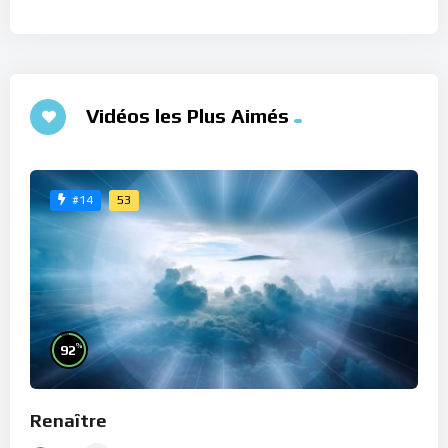
Vidéos les Plus Aimés
53
#14
%
92
Renaître