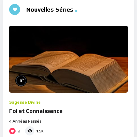
Nouvelles Séries
%
0
Sagesse Divine
Foi et Connaissance
4 Années Passés
2
1.5K