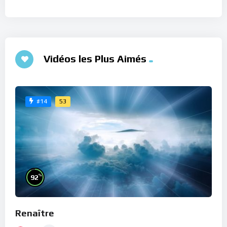
Vidéos les Plus Aimés
53
#14
%
92
Renaître