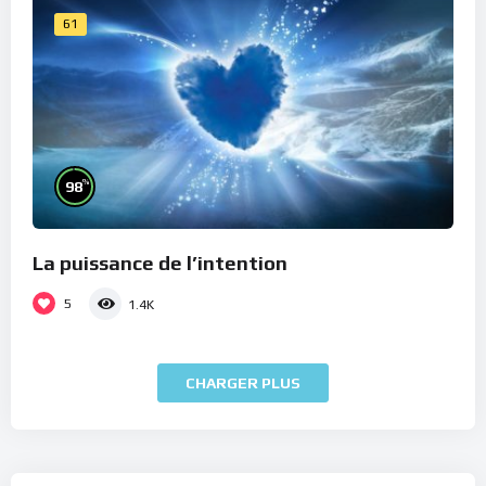
61
%
98
La puissance de l’intention
5
1.4K
CHARGER PLUS