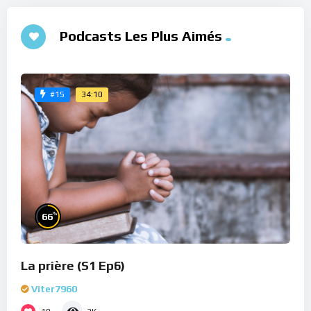
Podcasts Les Plus Aimés
34:10
#15
%
66
La prière (S1 Ep6)
Viter7960