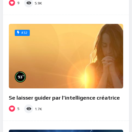
9
5.9K
#32
%
93
Se laisser guider par l’intelligence créatrice
5
1.7K