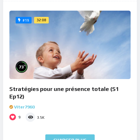
32:08
#19
%
73
Stratégies pour une présence totale (S1
Ep12)
Viter7960
9
3.5K
CHARGER PLUS