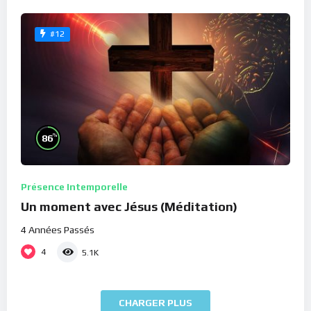
#12
%
86
Présence Intemporelle
Un moment avec Jésus (Méditation)
4 Années Passés
4
5.1K
CHARGER PLUS