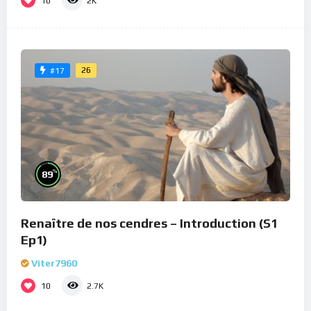
10
2K
26
#17
%
89
Renaître de nos cendres – Introduction (S1
Ep1)
Viter7960
10
2.7K