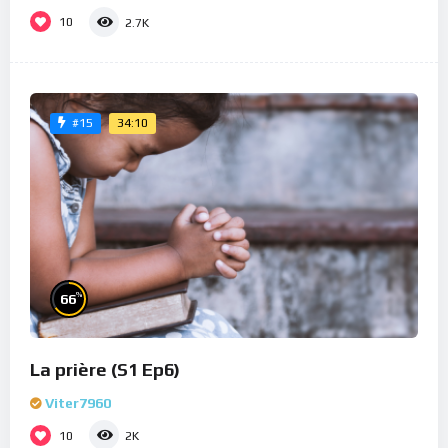
10
2.7K
34:10
#15
%
66
La prière (S1 Ep6)
Viter7960
10
2K