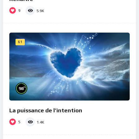
9
5.9K
61
%
98
La puissance de l’intention
5
1.4K