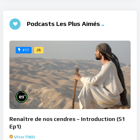
Podcasts Les Plus Aimés
26
#17
%
89
Renaître de nos cendres – Introduction (S1
Ep1)
Viter7960