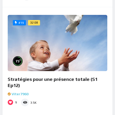
32:08
#19
%
73
Stratégies pour une présence totale (S1
Ep12)
Viter7960
9
3.5K