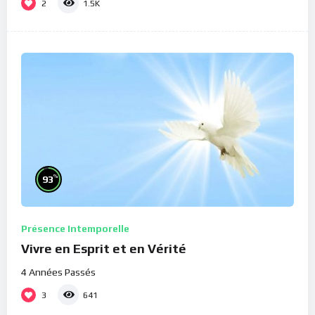
2
1.5K
%
93
Présence Intemporelle
Vivre en Esprit et en Vérité
4 Années Passés
3
641