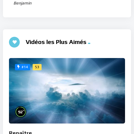
Benjamin
Vidéos les Plus Aimés
53
#14
%
92
Renaître