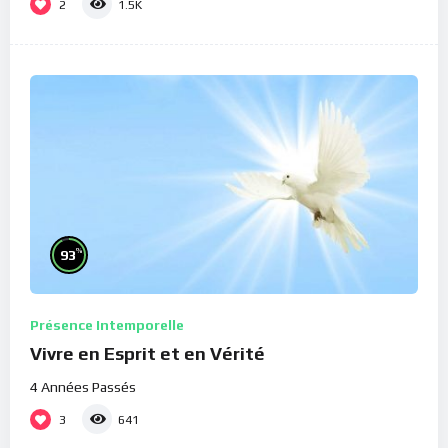
2
1.5K
%
93
Présence Intemporelle
Vivre en Esprit et en Vérité
4 Années Passés
3
641