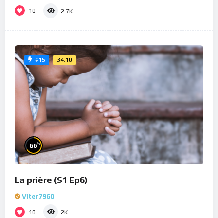
10
2.7K
34:10
#15
%
66
La prière (S1 Ep6)
Viter7960
10
2K