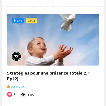
32:08
#19
%
73
Stratégies pour une présence totale (S1
Ep12)
Viter7960
9
3.5K