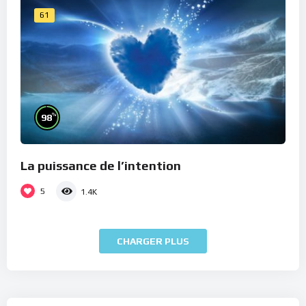
61
%
98
La puissance de l’intention
5
1.4K
CHARGER PLUS