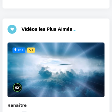
Vidéos les Plus Aimés
53
#14
%
92
Renaître