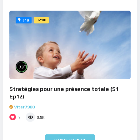
32:08
#19
%
73
Stratégies pour une présence totale (S1
Ep12)
Viter7960
9
3.5K
CHARGER PLUS