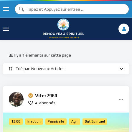
Il y a 1 éléments sur cette page
Trié par: Nouveaux Articles
Viter7960
4
Abonnés
13:00
Inaction
Passiveté
Agir
But Spirituel