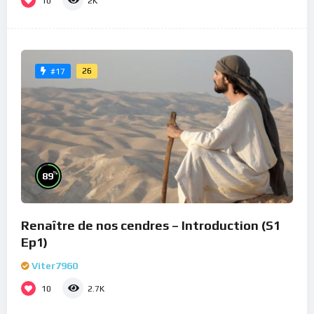
10
2K
26
#17
%
89
Renaître de nos cendres – Introduction (S1
Ep1)
Viter7960
10
2.7K