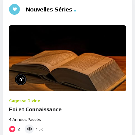
Nouvelles Séries
%
0
Sagesse Divine
Foi et Connaissance
4 Années Passés
2
1.5K