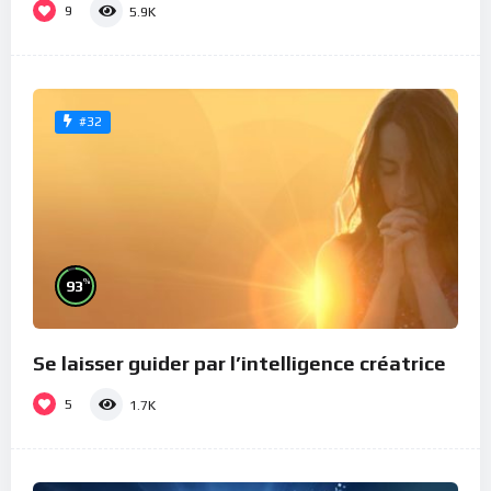
9
5.9K
#32
%
93
Se laisser guider par l’intelligence créatrice
5
1.7K