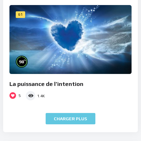
61
%
98
La puissance de l’intention
5
1.4K
CHARGER PLUS