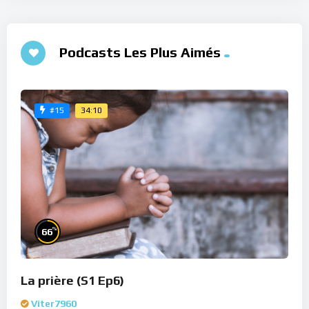
Podcasts Les Plus Aimés
34:10
#15
%
66
La prière (S1 Ep6)
Viter7960