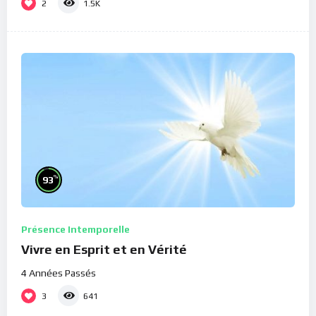
2
1.5K
%
93
Présence Intemporelle
Vivre en Esprit et en Vérité
4 Années Passés
3
641