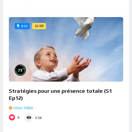
32:08
#19
%
73
Stratégies pour une présence totale (S1
Ep12)
Viter7960
9
3.5K