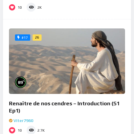
10
2K
26
#17
%
89
Renaître de nos cendres – Introduction (S1
Ep1)
Viter7960
10
2.7K