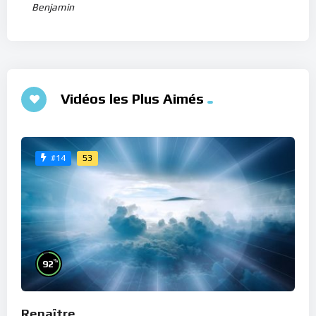
Benjamin
Vidéos les Plus Aimés
53
#14
%
92
Renaître