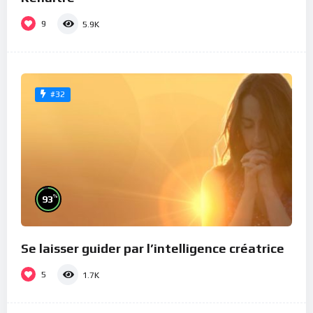
9
5.9K
#32
%
93
Se laisser guider par l’intelligence créatrice
5
1.7K