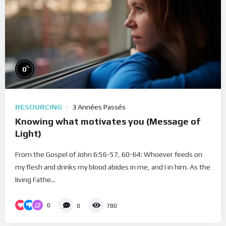
%
0
RESOURCING
3 Années Passés
Knowing what motivates you (Message of
Light)
From the Gospel of John 6:56-57, 60-64: Whoever feeds on
my flesh and drinks my blood abides in me, and I in him. As the
living Fathe...
0
0
780