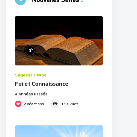
%
0
Sagesse Divine
Foi et Connaissance
4 Années Passés
2
Réactions
1.5K
Vues