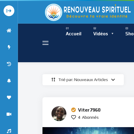
Présence Intempor
Ress
Accueil
Vidéos
Sho
Trié par: Nouveaux Articles
Présence Int
Viter7960
4
Abonnés