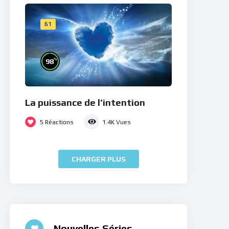
61
%
98
La puissance de l’intention
5
Réactions
1.4K
Vues
CHARGER PLUS
Nouvelles Séries