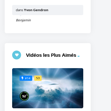
dans
Yvon Gendron
Benjamin
Vidéos les Plus Aimés
53
#14
%
92