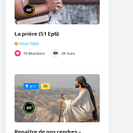
%
66
La prière (S1 Ep6)
Viter7960
10
Réactions
2K
Vues
26
#17
%
89
Renaître de nos cendres –