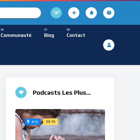
cture
usique Méditative
Communauté
Blog
Contact
De Lecture
ques
Musique Méditative
Podcasts Les Plus
Aimés
34:10
#15