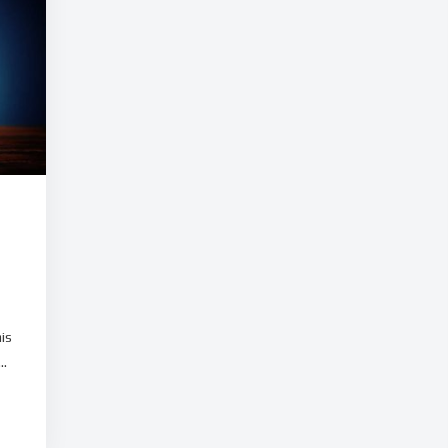
is
..