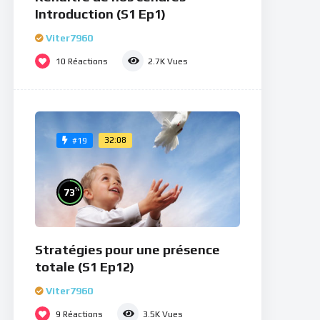
Introduction (S1 Ep1)
Viter7960
10
Réactions
2.7K
Vues
32:08
#19
%
73
Stratégies pour une présence
totale (S1 Ep12)
Viter7960
9
Réactions
3.5K
Vues