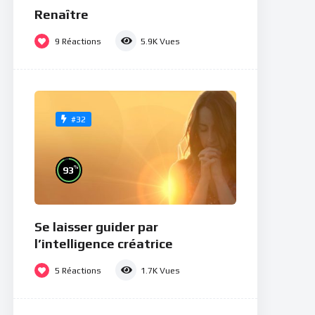
Renaître
9
Réactions
5.9K
Vues
#32
%
93
Se laisser guider par
l’intelligence créatrice
5
Réactions
1.7K
Vues