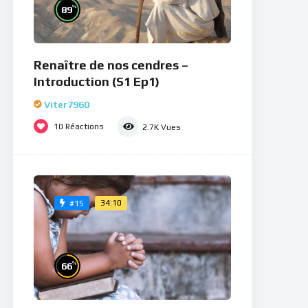
%
89
Renaître de nos cendres –
Introduction (S1 Ep1)
Viter7960
10
Réactions
2.7K
Vues
34:10
#15
%
66