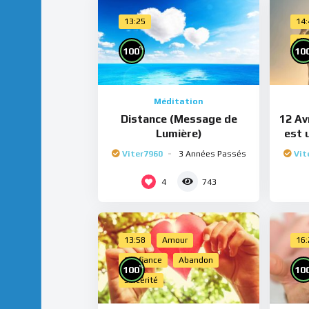
13:25
14
Cho
%
100
10
Méditation
Distance (Message de
12 Avr
Lumière)
est 
Viter7960
3 Années Passés
Vit
4
743
13:58
Amour
16
Confiance
Abandon
%
100
10
Sincérité