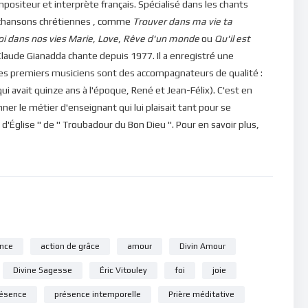
mpositeur et interprète français. Spécialisé dans les chants
 de chansons chrétiennes , comme
Trouver dans ma vie ta
oi dans nos vies
Marie
,
Love
,
Rêve d'un monde
ou
Qu'il est
laude Gianadda chante depuis 1977. Il a enregistré une
Ses premiers musiciens sont des accompagnateurs de qualité :
qui avait quinze ans à l'époque, René et Jean-Félix). C'est en
ner le métier d'enseignant qui lui plaisait tant pour se
 d'Église " de " Troubadour du Bon Dieu ". Pour en savoir plus,
ance
action de grâce
amour
Divin Amour
Divine Sagesse
Éric Vitouley
foi
joie
ésence
présence intemporelle
Prière méditative