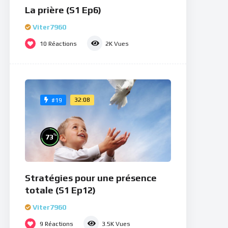
La prière (S1 Ep6)
Viter7960
10
Réactions
2K
Vues
32:08
#19
%
73
Stratégies pour une présence
totale (S1 Ep12)
Viter7960
9
Réactions
3.5K
Vues