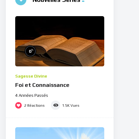
%
0
Sagesse Divine
Foi et Connaissance
4 Années Passés
2
Réactions
1.5K
Vues