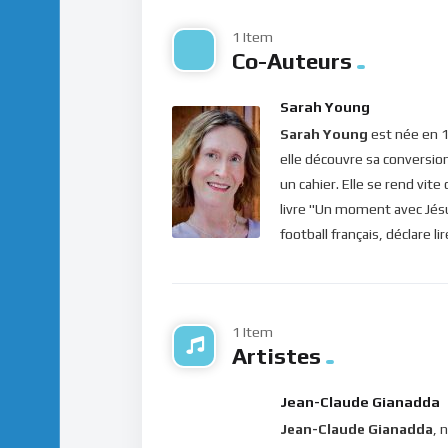
spiritualité ! Ainsi, on ne dira plus : “je crois
1 Item
inconditionnel !
“. Voilà ce qui nous donne une
Co-Auteurs
Bonne méditation
Sarah Young
Pour vous inscrire directement aux publicatio
Sarah Young
est née en 1
label=”S’abonner” design=”twitter”]
elle découvre sa conversio
un cahier. Elle se rend vit
Si vous voulez vous inscrire sur le site (af
livre "Un moment avec Jésus
publications, veuillez cliquer ici :
Inscription
football français, déclare l
1 Item
Artistes
Jean-Claude Gianadda
Jean-Claude Gianadda
, 