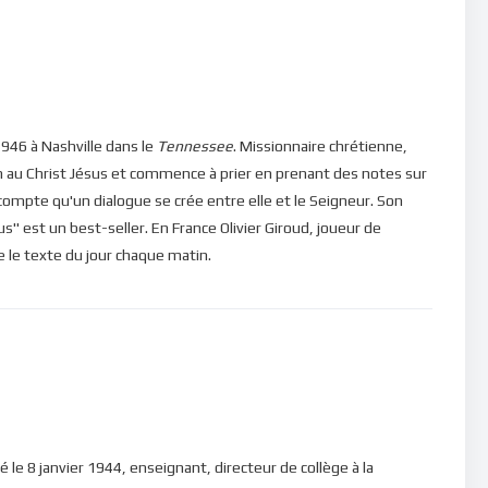
…” mais plutôt “
je sais que Dieu existe et qu’il est amour
 sécurité spirituelle stable.
ns, veuillez cliquer ici : [newsletter_button id=2
946 à Nashville dans le
Tennessee
. Missionnaire chrétienne,
n au Christ Jésus et commence à prier en prenant des notes sur
e compte qu'un dialogue se crée entre elle et le Seigneur. Son
in d’être en mesure de poster des commentaires) et pour les
" est un best-seller. En France Olivier Giroud, joueur de
ire le texte du jour chaque matin.
né le 8 janvier 1944, enseignant, directeur de collège à la