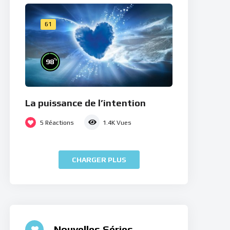
61
%
98
La puissance de l’intention
5
Réactions
1.4K
Vues
CHARGER PLUS
Nouvelles Séries