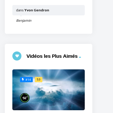
dans
Yvon Gendron
Benjamin
Vidéos les Plus Aimés
53
#14
%
92