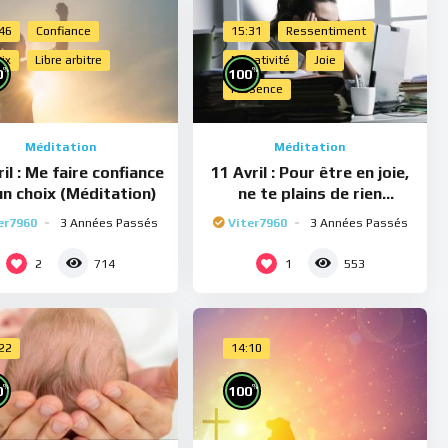
:46
Confiance
15:31
Ressentiment
ix
Libre arbitre
Négativité
Joie
%
%
0
100
Présence
Méditation
Méditation
il : Me faire confiance
11 Avril : Pour être en joie,
un choix (Méditation)
ne te plains de rien
(Méditation)
er7960
3 Années Passés
Viter7960
3 Années Passés
2
1
714
553
:22
14:10
%
%
0
100