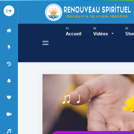
Présence Intempor
Ress
Accueil
Vidéos
Sho
Présence Int
♫ ♩