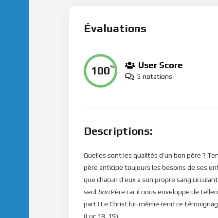
Évaluations
User Score
100
%
5 notations
Descriptions:
Quelles sont les qualités d’un bon père ? Te
père anticipe toujours les besoins de ses enfa
que chacun d’eux a son propre sang circulant e
seul
bon
Père car il nous enveloppe de tell
part ! Le Christ lui-même rend ce témoignage
(Luc 18. 19).