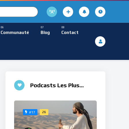
cture
usique Méditative
Communauté
Blog
Contact
De Lecture
ques
Musique Méditative
Podcasts Les Plus
Aimés
26
#17