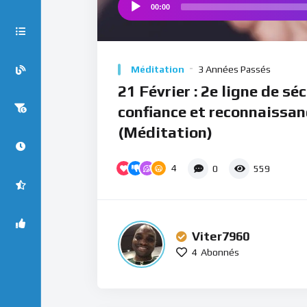
00:00
Audio
Player
Méditation
3 Années Passés
21 Février : 2e ligne de sé
confiance et reconnaissan
(Méditation)
4
0
559
Viter7960
4
Abonnés