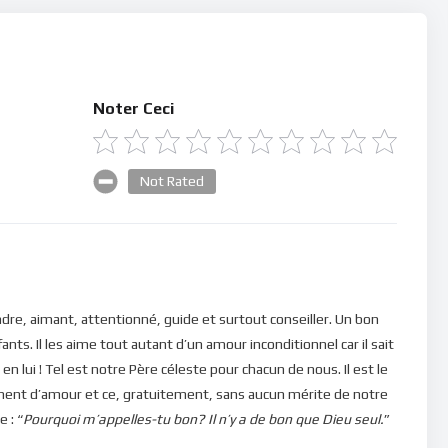
Noter Ceci
Not Rated
ndre, aimant, attentionné, guide et surtout conseiller. Un bon
nts. Il les aime tout autant d’un amour inconditionnel car il sait
n lui ! Tel est notre Père céleste pour chacun de nous. Il est le
ement d’amour et ce, gratuitement, sans aucun mérite de notre
 : “
Pourquoi m’appelles-tu bon? Il n’y a de bon que Dieu seul.
”