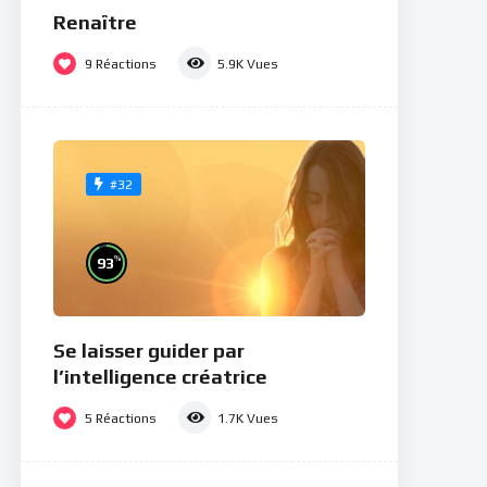
Renaître
9
Réactions
5.9K
Vues
#32
%
93
Se laisser guider par
l’intelligence créatrice
5
Réactions
1.7K
Vues