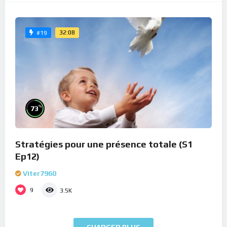
32:08
#19
%
73
Stratégies pour une présence totale (S1
Ep12)
Viter7960
9
3.5K
CHARGER PLUS