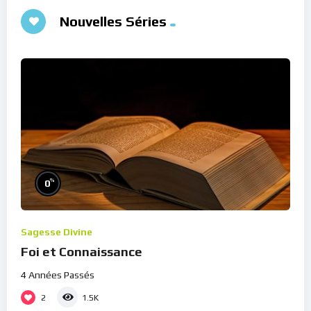
Nouvelles Séries
%
0
Sagesse Divine
Foi et Connaissance
4 Années Passés
2
1.5K