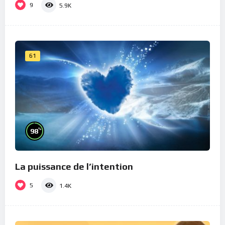
9
5.9K
61
%
98
La puissance de l’intention
5
1.4K