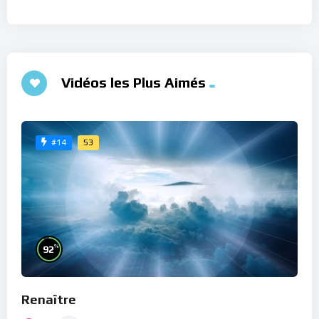
Vidéos les Plus Aimés
53
#14
%
92
Renaître