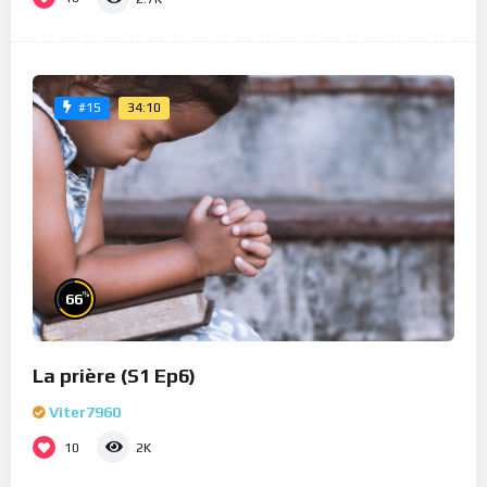
34:10
#15
%
66
La prière (S1 Ep6)
Viter7960
10
2K