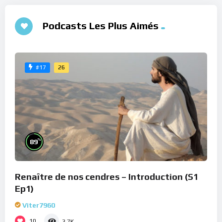
Podcasts Les Plus Aimés
26
#17
%
89
Renaître de nos cendres – Introduction (S1
Ep1)
Viter7960
10
2.7K