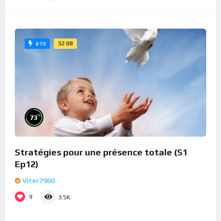
32:08
#19
%
73
Stratégies pour une présence totale (S1
Ep12)
Viter7960
9
3.5K