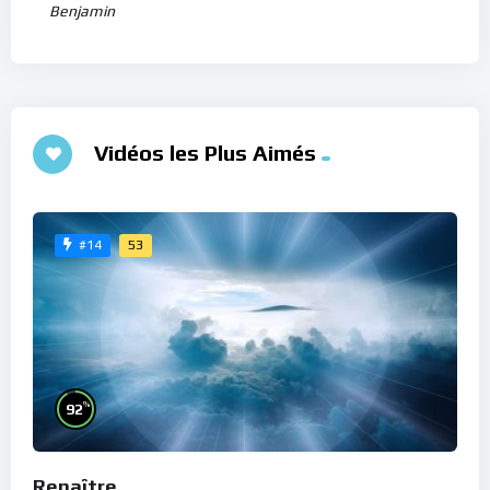
Benjamin
Vidéos les Plus Aimés
53
#14
%
92
Renaître