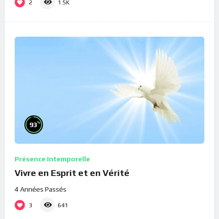
2
1.5K
%
93
Présence Intemporelle
Vivre en Esprit et en Vérité
4 Années Passés
3
641