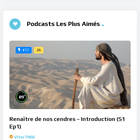
Podcasts Les Plus Aimés
26
#17
%
89
Renaître de nos cendres – Introduction (S1
Ep1)
Viter7960