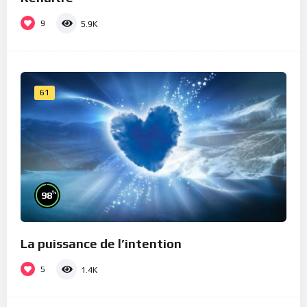
9
5.9K
61
%
98
La puissance de l’intention
5
1.4K