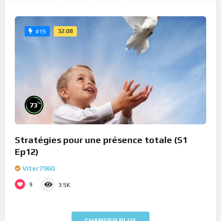
32:08
#19
%
73
Stratégies pour une présence totale (S1
Ep12)
Viter7960
9
3.5K
CHARGER PLUS