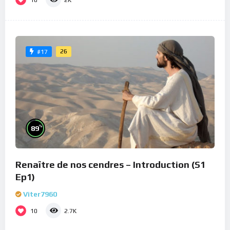
2K
26
#17
%
89
Renaître de nos cendres – Introduction (S1
Ep1)
Viter7960
10
2.7K