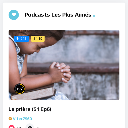
Podcasts Les Plus Aimés
34:10
#15
%
66
La prière (S1 Ep6)
Viter7960
10