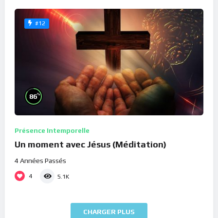
#12
%
86
Présence Intemporelle
Un moment avec Jésus (Méditation)
4 Années Passés
4
5.1K
CHARGER PLUS