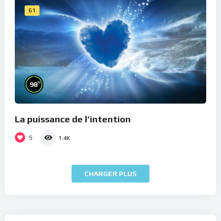
61
%
98
La puissance de l’intention
5
1.4K
CHARGER PLUS