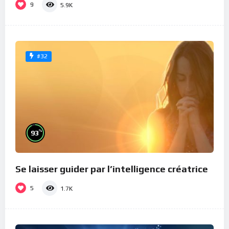
9
5.9K
#32
%
93
Se laisser guider par l’intelligence créatrice
5
1.7K