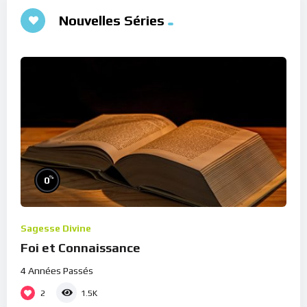
Nouvelles Séries
%
0
Sagesse Divine
Foi et Connaissance
4 Années Passés
2
1.5K