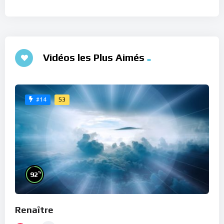
Vidéos les Plus Aimés
53
#14
%
92
Renaître