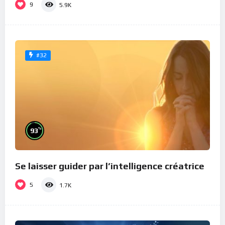
9
5.9K
#32
%
93
Se laisser guider par l’intelligence créatrice
5
1.7K