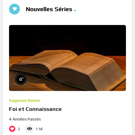
Nouvelles Séries
%
0
Sagesse Divine
Foi et Connaissance
4 Années Passés
2
1.5K