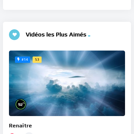
Vidéos les Plus Aimés
53
#14
%
92
Renaître