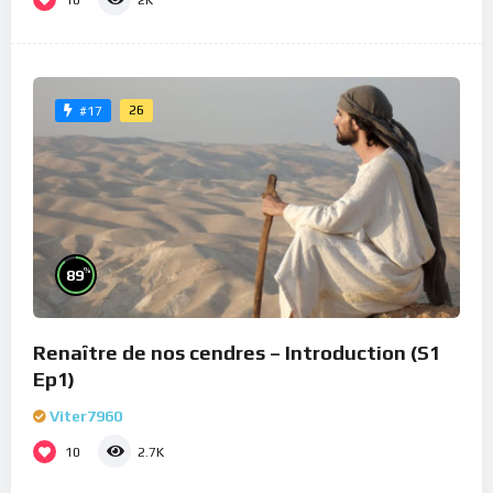
2K
26
#17
%
89
Renaître de nos cendres – Introduction (S1
Ep1)
Viter7960
10
2.7K