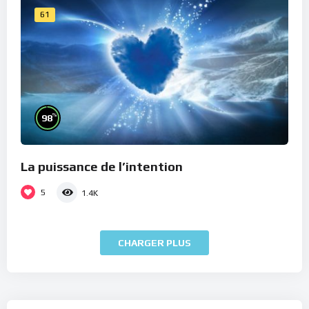
61
%
98
La puissance de l’intention
5
1.4K
CHARGER PLUS