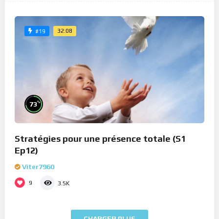
32:08
#19
%
73
Stratégies pour une présence totale (S1
Ep12)
Viter7960
9
3.5K
CHARGER PLUS