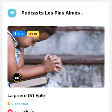
Podcasts Les Plus Aimés
34:10
#15
%
66
La prière (S1 Ep6)
Viter7960
10