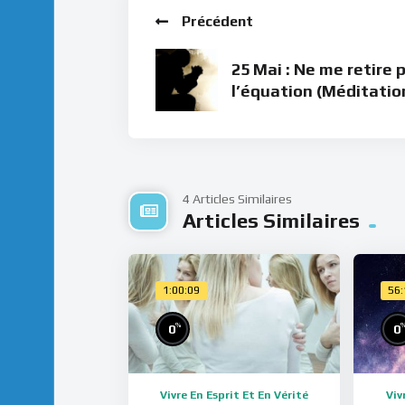
Précédent
25 Mai : Ne me retire 
l’équation (Méditatio
4 Articles Similaires
Articles Similaires
1:00:09
56
%
0
0
Vivre En Esprit Et En Vérité
Viv