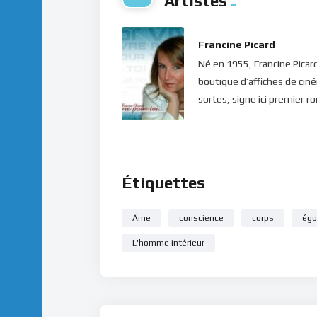
Artistes
Francine Picard
Né en 1955, Francine Picard 
boutique d’affiches de ciné
sortes, signe ici premier r
Étiquettes
Âme
conscience
corps
égo
L'homme intérieur