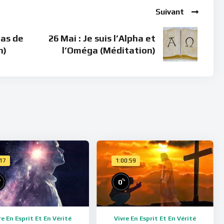
Suivant
pas de
26 Mai : Je suis l’Alpha et
n)
l’Oméga (Méditation)
:17
1:00:59
%
%
0
re En Esprit Et En Vérité
Vivre En Esprit Et En Vérité