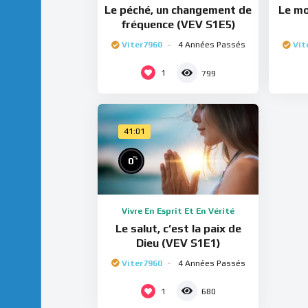
Le péché, un changement de
Le mo
fréquence (VEV S1E5)
Viter7960
4 Années Passés
Vit
1
799
41:01
%
0
Vivre En Esprit Et En Vérité
Le salut, c’est la paix de
Dieu (VEV S1E1)
Viter7960
4 Années Passés
1
680