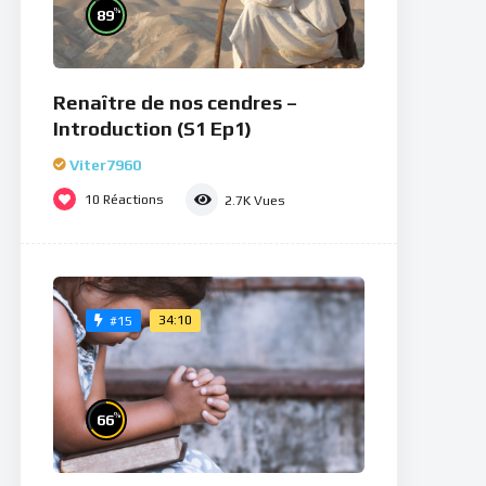
%
89
Renaître de nos cendres –
Introduction (S1 Ep1)
Viter7960
10
Réactions
2.7K
Vues
34:10
#15
%
66