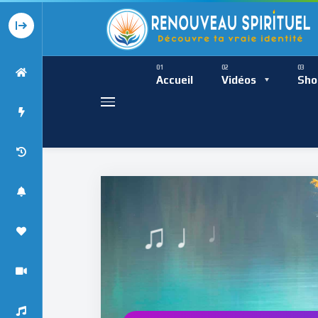
Présence Intempor
Ress
Accueil
Vidéos
Sho
♩
Présence Int
♯
♫ ♩