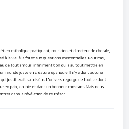
ns notre constitution spirituelle à la lumière de ce que Saint-
t Saint-Pierre (2 Pi 3, 16), ces textes de Saint-Paul ne sont pas
és par des individus ignorants qui le transforment selon leurs
e nous sommes appelés à tuer en nous le vieil homme, dépasser
espace spirituel intérieur de la conscience afin d’avoir
’est seulement par là, que nous pourrions voir, avec les yeux de
er un amour véritable qui changera le monde.
étien catholique pratiquant, musicien et directeur de chorale,
é à la vie, à la foi et aux questions existentielles. Pour moi,
eu de tout amour, infiniment bon qui a su tout mettre en
ns, veuillez cliquer ici : [newsletter_button id=2
 un monde juste en créature épanouie. Il n'y a donc aucune
qui justifierait sa misère. L'univers regorge de tout ce dont
re en paix, en joie et dans un bonheur constant. Mais nous
in d’être en mesure de poster des commentaires) et pour les
rer dans la révélation de ce trésor.