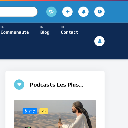
cture
usique Méditative
Communauté
Blog
Contact
De Lecture
ques
Musique Méditative
 ♮
Podcasts Les Plus
Aimés
26
#17