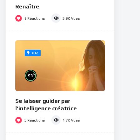
Renaître
9
Réactions
5.9K
Vues
#32
%
93
Se laisser guider par
l’intelligence créatrice
5
Réactions
1.7K
Vues