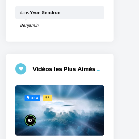
dans
Yvon Gendron
Benjamin
Vidéos les Plus Aimés
53
#14
%
92