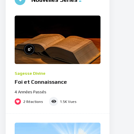
%
0
Sagesse Divine
Foi et Connaissance
4 Années Passés
2
Réactions
1.5K
Vues