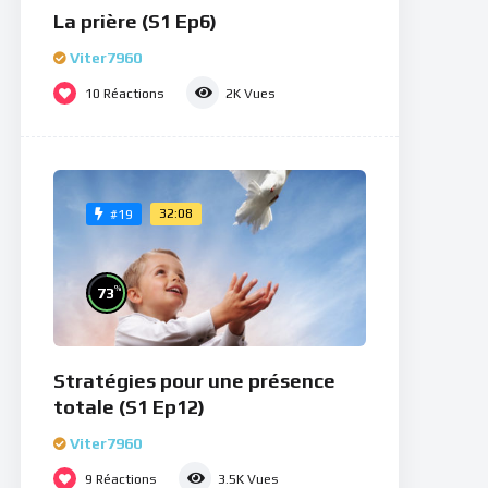
La prière (S1 Ep6)
Viter7960
10
Réactions
2K
Vues
32:08
#19
%
73
Stratégies pour une présence
totale (S1 Ep12)
Viter7960
9
Réactions
3.5K
Vues