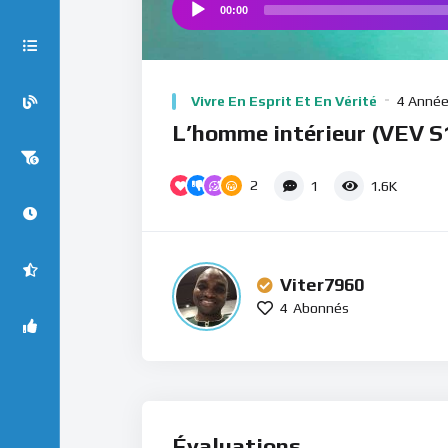
00:00
Audio
Player
Vivre En Esprit Et En Vérité
4 Année
L’homme intérieur (VEV S
2
1
1.6K
Viter7960
4
Abonnés
Évaluations