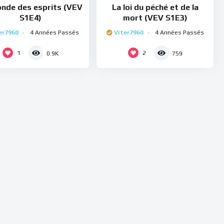
nde des esprits (VEV
La loi du péché et de la
S1E4)
mort (VEV S1E3)
er7960
4 Années Passés
Viter7960
4 Années Passés
1
2
0.9K
759