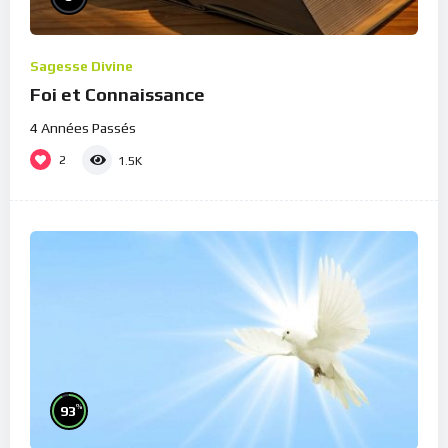
Sagesse Divine
Foi et Connaissance
4 Années Passés
2
1.5K
%
93