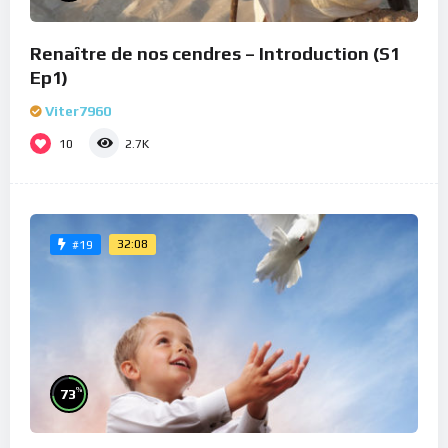
Renaître de nos cendres – Introduction (S1
Ep1)
Viter7960
10
2.7K
32:08
#19
%
73