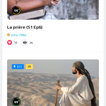
%
66
La prière (S1 Ep6)
Viter7960
10
2K
26
#17
%
89