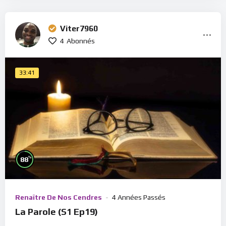
Viter7960
4
Abonnés
33:41
%
88
Renaître De Nos Cendres
4 Années Passés
La Parole (S1 Ep19)