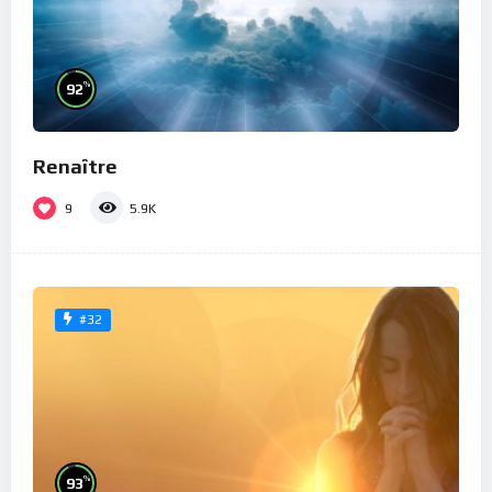
%
92
Renaître
9
5.9K
#32
%
93