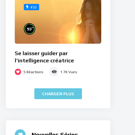
#32
%
93
Se laisser guider par
l’intelligence créatrice
5
Réactions
1.7K
Vues
CHARGER PLUS
Nouvelles Séries