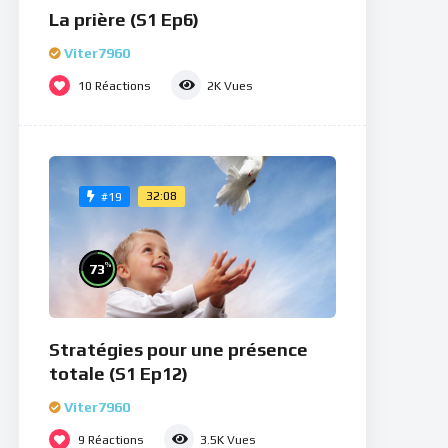
La prière (S1 Ep6)
Viter7960
10
Réactions
2K
Vues
32:08
#19
%
73
Stratégies pour une présence
totale (S1 Ep12)
Viter7960
9
Réactions
3.5K
Vues