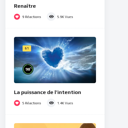
Renaître
9
Réactions
5.9K
Vues
61
%
98
La puissance de l’intention
5
Réactions
1.4K
Vues