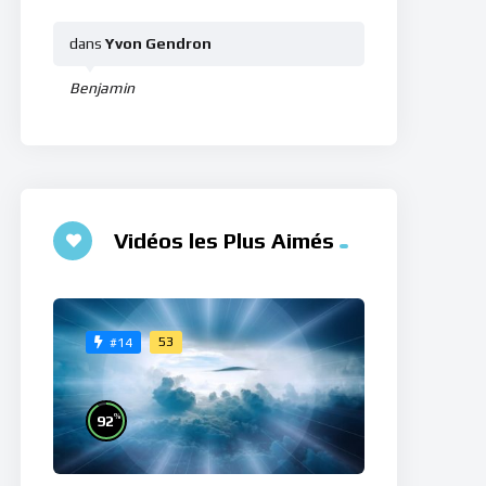
dans
Yvon Gendron
Benjamin
Vidéos les Plus Aimés
53
#14
%
92