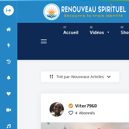
Présence Intempor
Ress
Accueil
Vidéos
Sho
Trié par: Nouveaux Articles
Présence Int
Viter7960
4
Abonnés