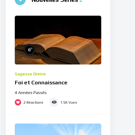
%
0
Sagesse Divine
Foi et Connaissance
4 Années Passés
2
Réactions
1.5K
Vues