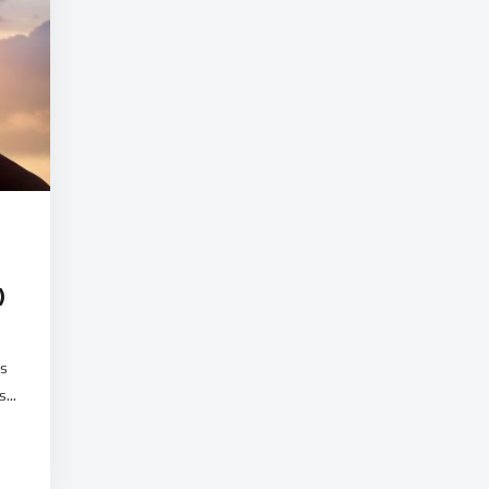
)
us
...