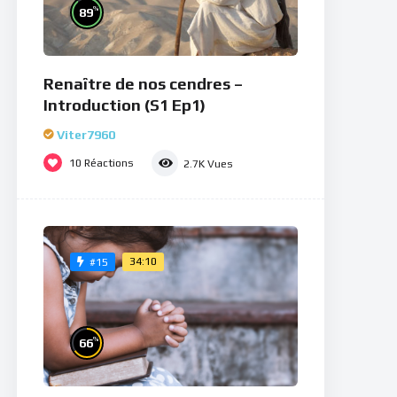
%
89
Renaître de nos cendres –
Introduction (S1 Ep1)
Viter7960
10
Réactions
2.7K
Vues
34:10
#15
%
66