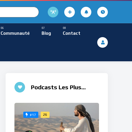
cture
usique Méditative
Communauté
Blog
Contact
De Lecture
ques
Musique Méditative
Podcasts Les Plus
Aimés
26
#17