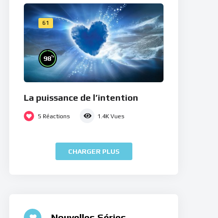
61
%
98
La puissance de l’intention
5
Réactions
1.4K
Vues
CHARGER PLUS
Nouvelles Séries