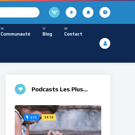
cture
usique Méditative
Communauté
Blog
Contact
De Lecture
ques
Musique Méditative
Podcasts Les Plus
Aimés
34:10
#15