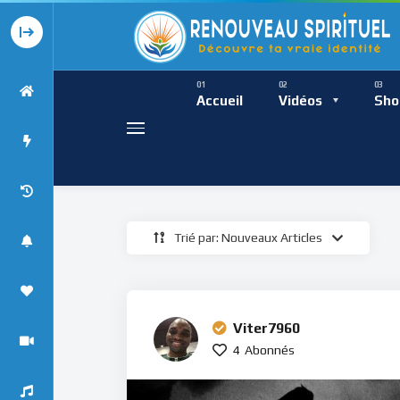
Présence Intempor
Ress
Accueil
Vidéos
Sho
Trié par: Nouveaux Articles
Présence Int
Viter7960
4
Abonnés