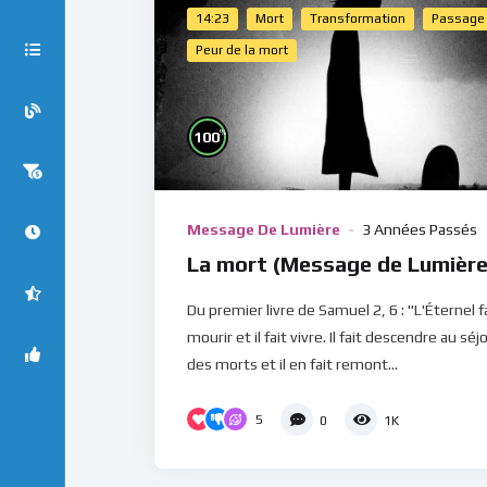
14:23
Mort
Transformation
Passage
Peur de la mort
%
100
Message De Lumière
3 Années Passés
La mort (Message de Lumière
Du premier livre de Samuel 2, 6 : "L'Éternel f
mourir et il fait vivre. Il fait descendre au séj
des morts et il en fait remont...
5
0
1K