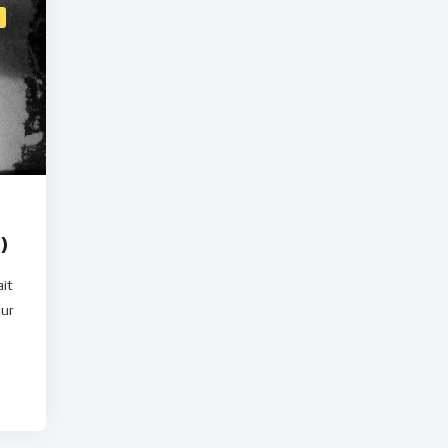
)
ait
our