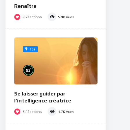
Renaître
9
Réactions
5.9K
Vues
#32
%
93
Se laisser guider par
l’intelligence créatrice
5
Réactions
1.7K
Vues