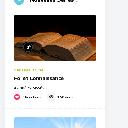
%
0
Sagesse Divine
Foi et Connaissance
4 Années Passés
2
Réactions
1.5K
Vues