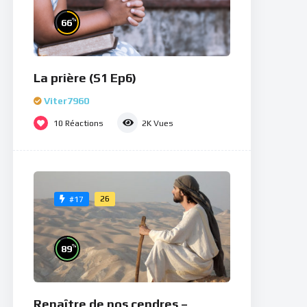
%
66
La prière (S1 Ep6)
Viter7960
10
Réactions
2K
Vues
26
#17
%
89
Renaître de nos cendres –