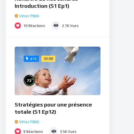
Introduction (S1 Ep1)
Viter7960
10
Réactions
2.7K
Vues
32:08
#19
%
73
Stratégies pour une présence
totale (S1 Ep12)
Viter7960
9
Réactions
3.5K
Vues