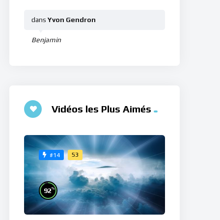
dans
Yvon Gendron
Benjamin
Vidéos les Plus Aimés
53
#14
%
92