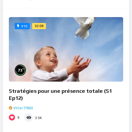
32:08
#19
%
73
Stratégies pour une présence totale (S1
Ep12)
Viter7960
9
3.5K