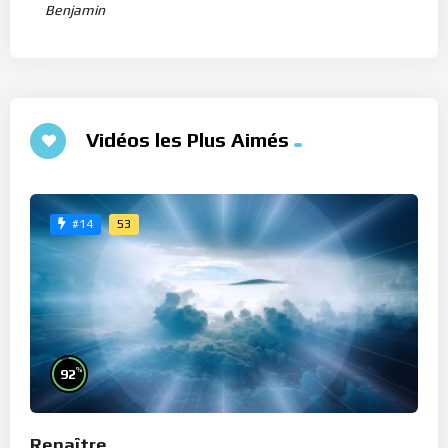
Benjamin
Vidéos les Plus Aimés
53
#14
%
92
Renaître