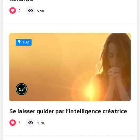
9
5.9K
#32
%
93
Se laisser guider par l’intelligence créatrice
5
1.7K