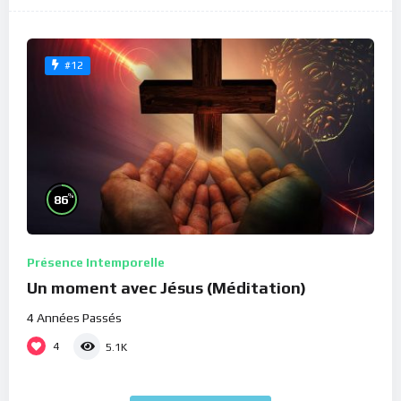
#12
%
86
Présence Intemporelle
Un moment avec Jésus (Méditation)
4 Années Passés
4
5.1K