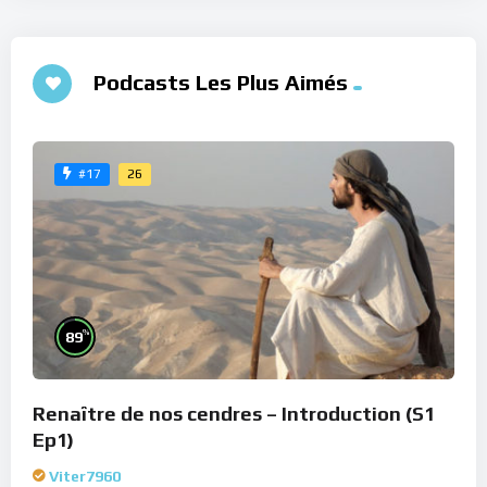
Podcasts Les Plus Aimés
26
#17
%
89
Renaître de nos cendres – Introduction (S1
Ep1)
Viter7960