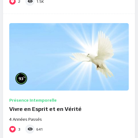
2
1.5K
%
93
Présence Intemporelle
Vivre en Esprit et en Vérité
4 Années Passés
3
641