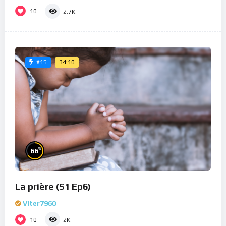
10
2.7K
34:10
#15
%
66
La prière (S1 Ep6)
Viter7960
10
2K