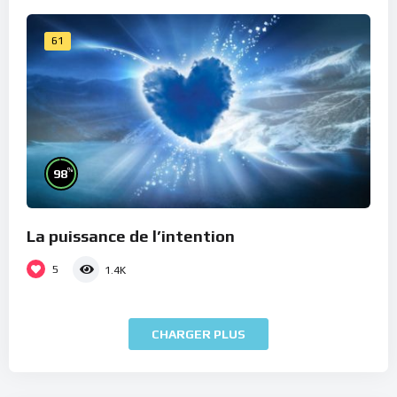
61
%
98
La puissance de l’intention
5
1.4K
CHARGER PLUS