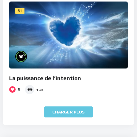
61
%
98
La puissance de l’intention
5
1.4K
CHARGER PLUS