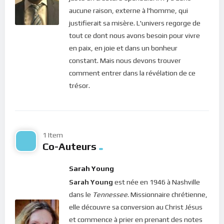
Prince de la paix.
aucune raison, externe à l'homme, qui
Tu as besoin de ma paix à chaque instant pour
justifierait sa misère. L'univers regorge de
accomplir mes objectifs dans ta vie. Tu peux,
tout ce dont nous avons besoin pour vivre
parfois, avoir envie de prendre des raccourcis
en paix, en joie et dans un bonheur
afin d’atteindre ton but le plus rapidement
constant. Mais nous devons trouver
possible. Si le raccourci nécessite que tu
comment entrer dans la révélation de ce
tournes le dos à ma présence, tu dois choisir
trésor.
l’autre route, plus longue. Marche avec moi sur
le chemin de la paix, jouis de ton voyage dans
ma présence.
1 Item
Co-Auteurs
Sarah Young,
Un moment avec Jésus,
page 445.
Sarah Young
Bonne méditation.
Sarah Young
est née en 1946 à Nashville
dans le
Tennessee
. Missionnaire chrétienne,
Pour vous inscrire directement aux publications, veuillez
elle découvre sa conversion au Christ Jésus
cliquer ici : [newsletter_button id=2 label=”S’abonner”
et commence à prier en prenant des notes