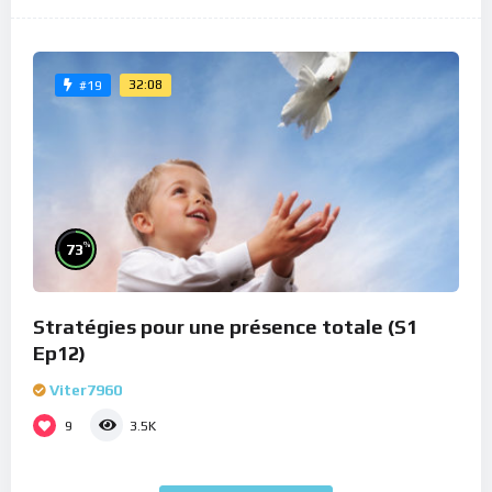
32:08
#19
%
73
Stratégies pour une présence totale (S1
Ep12)
Viter7960
9
3.5K