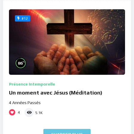
#12
%
86
Présence Intemporelle
Un moment avec Jésus (Méditation)
4 Années Passés
4
5.1K