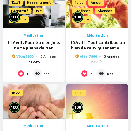
15:31
Ressentiment
13:58
Amour
Négativité
Joie
Confiance
Abandon
%
%
100
100
Présence
Sincérité
Méditation
Méditation
11 Avril : Pour être en joie,
10 Avril : Tout contribue au
ne te plains de rien
bien de ceux qui m’aiment
(Méditation)
(Méditation)
Viter7960
3 Années
Viter7960
3 Années
Passés
Passés
1
2
554
673
16:22
14:10
%
%
100
100
Méditation
Méditation