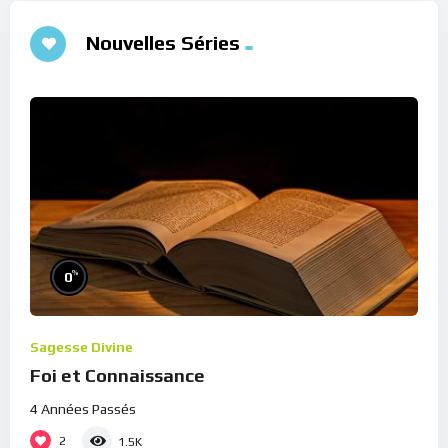
Nouvelles Séries
%
0
Sagesse Divine
Foi et Connaissance
4 Années Passés
2
1.5K