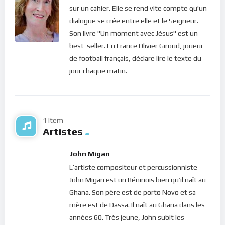
design=”twitter”]
sur un cahier. Elle se rend vite compte qu'un
dialogue se crée entre elle et le Seigneur.
Si vous voulez vous inscrire sur le site (afin d’être en mesure
Son livre "Un moment avec Jésus" est un
de poster des commentaires) et pour les publications,
best-seller. En France Olivier Giroud, joueur
veuillez cliquer ici :
Inscription
de football français, déclare lire le texte du
jour chaque matin.
1 Item
Artistes
John Migan
L’artiste compositeur et percussionniste
John Migan est un Béninois bien qu’il naît au
Ghana. Son père est de porto Novo et sa
mère est de Dassa. Il naît au Ghana dans les
années 60. Très jeune, John subit les