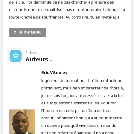
de la vie. Il te demande de ne pas chercher à prendre des
raccourcis que tu ne maîtrises pas et qui pourraient allonger ta
route jonchée de souffrances. Au contraire, tu es invité(e) à
suivre le seul chemin fiable qui mène à la liberté et à la paix
dont tu as besoin chaque jour pour une vie stable et épanouie
SHOW MORE
!
Méditons :
1 Item
Auteurs
Eric Vitouley
Je suis le Prince de la paix. Ce que j’ai dit à mes
Ingénieur de formation, chrétien catholique
disciples, je te le dis aussi :
Que la paix soit
pratiquant, musicien et directeur de chorale,
avec toi !
Puisque je suis ton fidèle
je me suis toujours intéressé à la vie, à la foi
compagnon, ma paix est toujours à ta
et aux questions existentielles. Pour moi,
disposition. Lorsque tu gardes le regard fixé sur
l'homme est créé par un Dieu de tout
moi, tu fais l’expérience à la fois de ma
amour, infiniment bon qui a su tout mettre
présence et de ma paix. Adore-moi comme le
en oeuvre pour qu'il vive dans un monde
Roi des rois, le Seigneur des seigneurs et le
juste en créature épanouie. Il n'y a donc