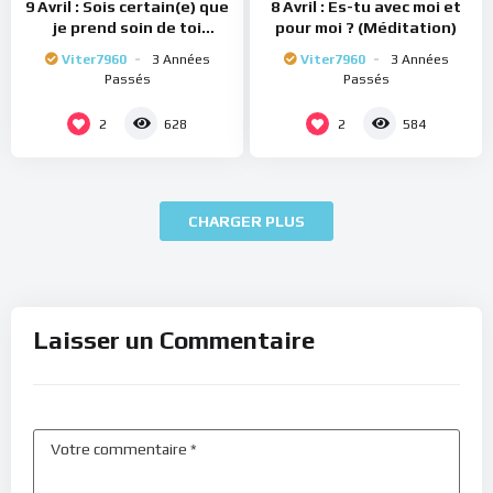
9 Avril : Sois certain(e) que
8 Avril : Es-tu avec moi et
je prend soin de toi
pour moi ? (Méditation)
(Méditation)
Viter7960
3 Années
Viter7960
3 Années
Passés
Passés
2
2
628
584
CHARGER PLUS
Laisser un Commentaire