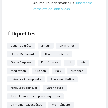
albums. Pour en savoir plus :
Biographie
complète de John Migan
Étiquettes
action de grâce
amour
Divin Amour
Divine Miséricorde
Divine Providence
Divine Sagesse
Éric Vitouley
foi
joie
méditation
Oraison
Paix
présence
présence intemporelle
Prière méditative
renouveau spirituel
Sarah Young
Tu as besoin de ma paix chaque jour
un moment avec Jésus
Vie intérieure