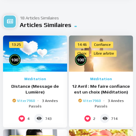
18 Articles Similaires
Articles Similaires
13:25
14:46
Confiance
Choix
Libre arbitre
%
%
100
100
Méditation
Méditation
Distance (Message de
12 Avril : Me faire confiance
Lumière)
est un choix (Méditation)
Viter7960
3 Années
Viter7960
3 Années
Passés
Passés
4
2
743
714