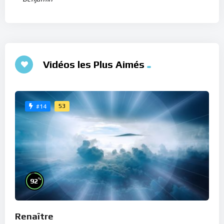
Vidéos les Plus Aimés
53
#14
%
92
Renaître