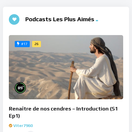
Podcasts Les Plus Aimés
26
#17
%
89
Renaître de nos cendres – Introduction (S1
Ep1)
Viter7960