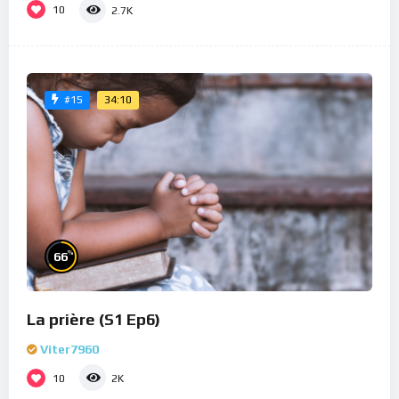
10
2.7K
34:10
#15
%
66
La prière (S1 Ep6)
Viter7960
10
2K