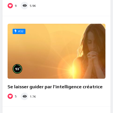
9
5.9K
#32
%
93
Se laisser guider par l’intelligence créatrice
5
1.7K