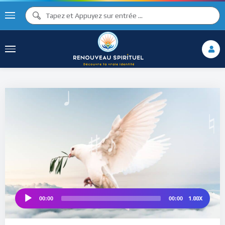
♪
♫ ♩
♩
♫
♯ ♬
♯ ♪
♮
1.00X
00:00
00:00
Audio