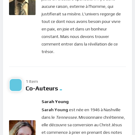
aucune raison, externe à l'homme, qui
manière de vivre sans moi. Je veux occuper
justifierait sa misère. L'univers regorge de
chaque instant de ton existence et embellir tes
tout ce dont nous avons besoin pour vivre
pensées, tes paroles et ton comportement.
en paix, en joie et dans un bonheur
constant. Mais nous devons trouver
comment entrer dans la révélation de ce
A méditer : Romains 8. 1-2; Colossiens 1. 27; 1 Corinthiens 6.
trésor.
19
Sarah Young,
Un moment avec Jésus,
page 115.
Bonne méditation.
1 Item
Co-Auteurs
Pour vous inscrire directement aux publications, veuillez
cliquer ici : [newsletter_button id=2 label=”S’abonner”
Sarah Young
design=”twitter”]
Sarah Young
est née en 1946 à Nashville
dans le
Tennessee
. Missionnaire chrétienne,
Si vous voulez vous inscrire sur le site (afin d’être en mesure
elle découvre sa conversion au Christ Jésus
de poster des commentaires) et pour les publications,
et commence à prier en prenant des notes
veuillez cliquer ici :
Inscription