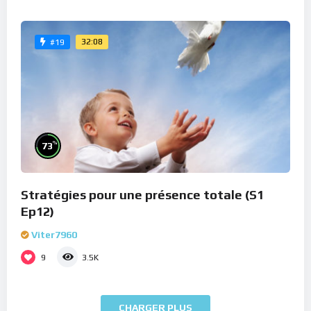
32:08
#19
%
73
Stratégies pour une présence totale (S1
Ep12)
Viter7960
9
3.5K
CHARGER PLUS