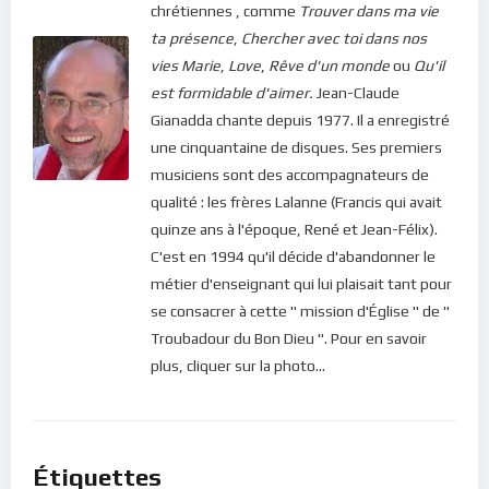
chrétiennes , comme
Trouver dans ma vie
ta présence
,
Chercher avec toi dans nos
vies
Marie
,
Love
,
Rêve d'un monde
ou
Qu'il
est formidable d'aimer.
Jean-Claude
Gianadda chante depuis 1977. Il a enregistré
une cinquantaine de disques. Ses premiers
musiciens sont des accompagnateurs de
qualité : les frères Lalanne (Francis qui avait
quinze ans à l'époque, René et Jean-Félix).
C'est en 1994 qu'il décide d'abandonner le
métier d'enseignant qui lui plaisait tant pour
se consacrer à cette " mission d'Église " de "
Troubadour du Bon Dieu ". Pour en savoir
plus, cliquer sur la photo...
Étiquettes