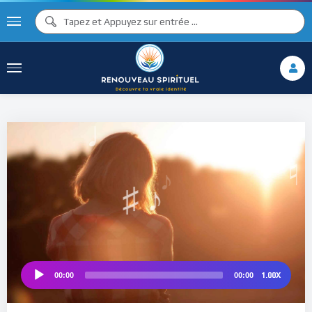
♪
♫ ♩
♩
♫
♯ ♬
♯ ♪
♮
1.00X
00:00
00:00
Audio