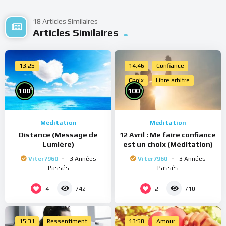
18 Articles Similaires
Articles Similaires
13:25
14:46
Confiance
Choix
Libre arbitre
%
%
100
100
Méditation
Méditation
Distance (Message de
12 Avril : Me faire confiance
Lumière)
est un choix (Méditation)
Viter7960
3 Années
Viter7960
3 Années
Passés
Passés
4
2
742
710
15:31
Ressentiment
13:58
Amour