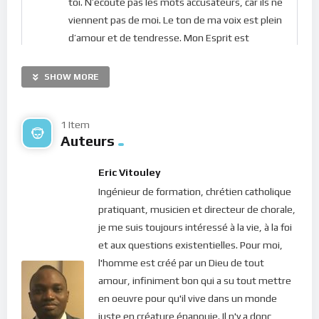
toi. N’écoute pas les mots accusateurs, car ils ne
viennent pas de moi. Le ton de ma voix est plein
d’amour et de tendresse. Mon Esprit est
capable de te convaincre sans t’écraser sous le
poids de la honte. Laisse-le s’occuper de ton
SHOW MORE
esprit et dévoiler ce qui est tromperie. Laisse-
toi transformer par ma vie en toi.
1 Item
Auteurs
La lumière de ma présence brille sur toi en te
procurant la bénédiction de la paix. Laisse-la
Eric Vitouley
briller, ne l’affaiblis pas par tes craintes et tes
Ingénieur de formation, chrétien catholique
préoccupations.
La sainteté consiste à me
pratiquant, musicien et directeur de chorale,
laisser vivre à travers toi
.
Puisque j’habite en
je me suis toujours intéressé à la vie, à la foi
toi, tu es pleinement équipé(e) pour être
et aux questions existentielles. Pour moi,
saint(e)
. Ne réagis pas immédiatement face
l'homme est créé par un Dieu de tout
aux gens ou aux situations, mais laisse la place à
amour, infiniment bon qui a su tout mettre
mon Esprit afin que ce soit lui qui agisse à
en oeuvre pour qu'il vive dans un monde
travers toi. Les paroles et les actes précipités ne
juste en créature épanouie. Il n'y a donc
me permettent pas de m’exprimer; c’est une