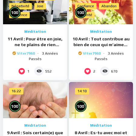
Négativité
Joie
Confiance
Abandon
%
%
100
100
Présence
Sincérité
Méditation
Méditation
11 Avril : Pour être en joie,
10 Avril : Tout contribue au
ne te plains de rien
bien de ceux qui m’aiment
(Méditation)
(Méditation)
Viter7960
3 Années
Viter7960
3 Années
Passés
Passés
1
2
552
670
16:22
14:10
%
%
100
100
Méditation
Méditation
9 Avril : Sois certain(e) que
8 Avril : Es-tu avec moi et