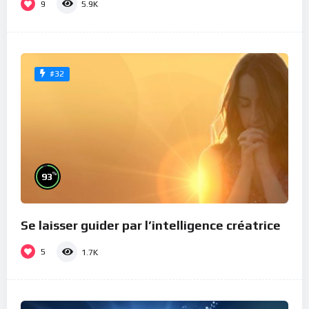
9
5.9K
#32
%
93
Se laisser guider par l’intelligence créatrice
5
1.7K