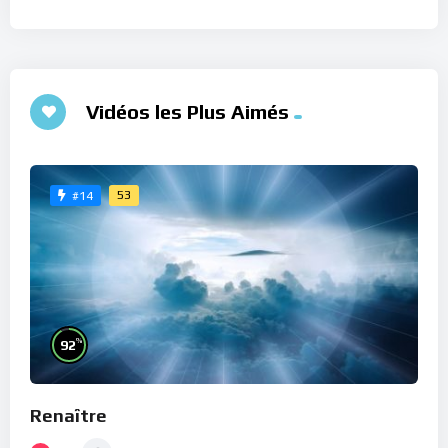
Vidéos les Plus Aimés
53
#14
%
92
Renaître