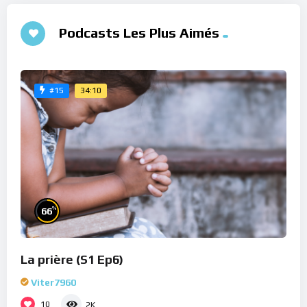
Podcasts Les Plus Aimés
34:10
#15
%
66
La prière (S1 Ep6)
Viter7960
10
2K