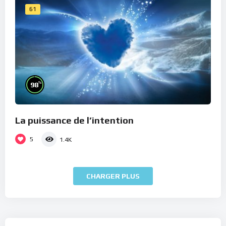
61
%
98
La puissance de l’intention
5
1.4K
CHARGER PLUS