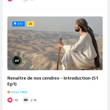
26
#17
%
89
Renaître de nos cendres – Introduction (S1
Ep1)
Viter7960
10
2.7K