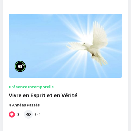
%
93
Présence Intemporelle
Vivre en Esprit et en Vérité
4 Années Passés
3
641