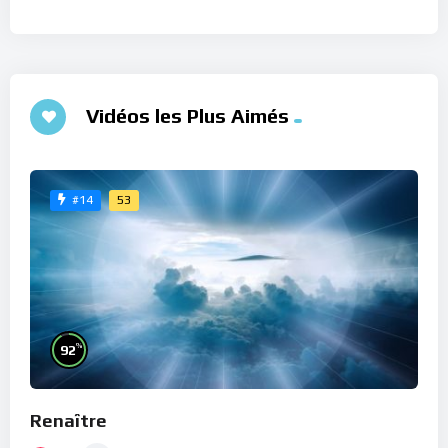
Vidéos les Plus Aimés
53
#14
%
92
Renaître