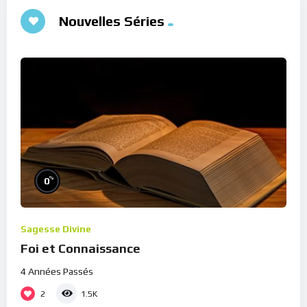
Nouvelles Séries
%
0
Sagesse Divine
Foi et Connaissance
4 Années Passés
2
1.5K