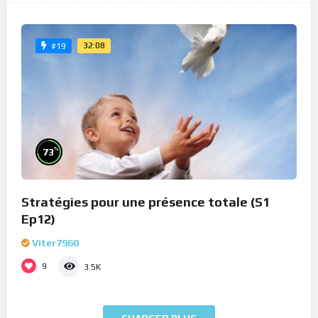
32:08
#19
%
73
Stratégies pour une présence totale (S1
Ep12)
Viter7960
9
3.5K
CHARGER PLUS