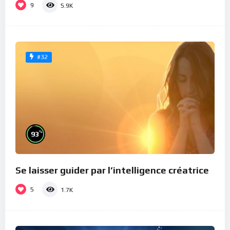
9
5.9K
#32
%
93
Se laisser guider par l’intelligence créatrice
5
1.7K