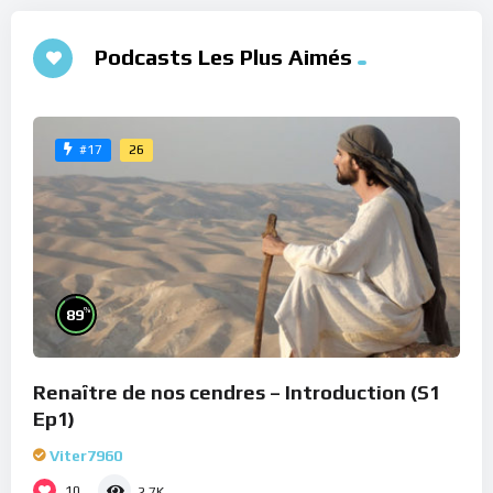
Podcasts Les Plus Aimés
26
#17
%
89
Renaître de nos cendres – Introduction (S1
Ep1)
Viter7960
10
2.7K