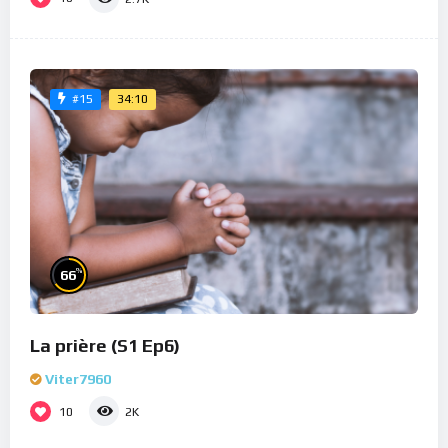
34:10
#15
%
66
La prière (S1 Ep6)
Viter7960
10
2K