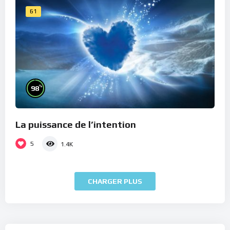
61
%
98
La puissance de l’intention
5
1.4K
CHARGER PLUS