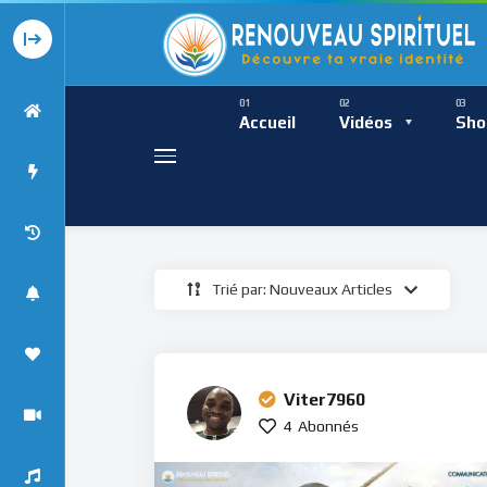
Présence Intempor
Ress
Accueil
Vidéos
Sho
Trié par: Nouveaux Articles
Présence Int
Viter7960
4
Abonnés