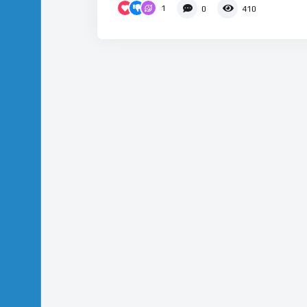
1
0
410