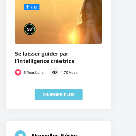
#32
%
93
Se laisser guider par
l’intelligence créatrice
5
Réactions
1.7K
Vues
CHARGER PLUS
Nouvelles Séries