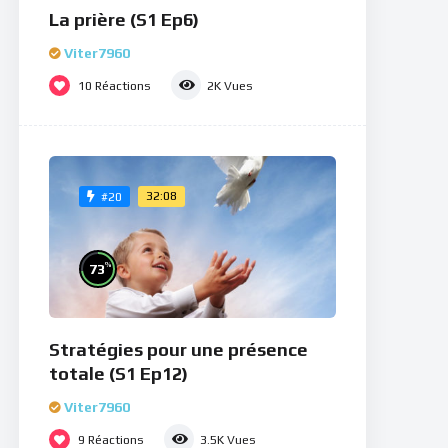
La prière (S1 Ep6)
Viter7960
10
Réactions
2K
Vues
32:08
#20
%
73
Stratégies pour une présence
totale (S1 Ep12)
Viter7960
9
Réactions
3.5K
Vues