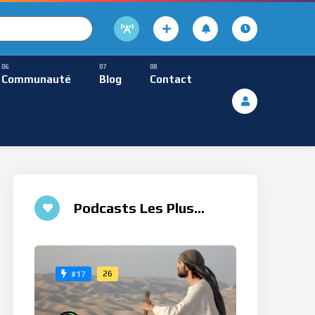
cture
usique Méditative
Communauté
Blog
Contact
De Lecture
ques
Musique Méditative
Podcasts Les Plus
Aimés
26
#17