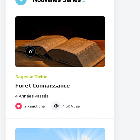
%
0
Sagesse Divine
Foi et Connaissance
4 Années Passés
2
Réactions
1.5K
Vues