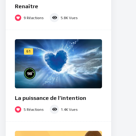
Renaître
9
Réactions
5.8K
Vues
61
%
98
La puissance de l’intention
5
Réactions
1.4K
Vues