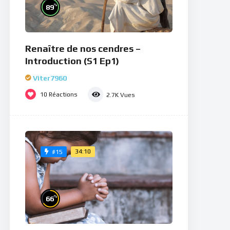
%
89
Renaître de nos cendres –
Introduction (S1 Ep1)
Viter7960
10
Réactions
2.7K
Vues
34:10
#15
%
66