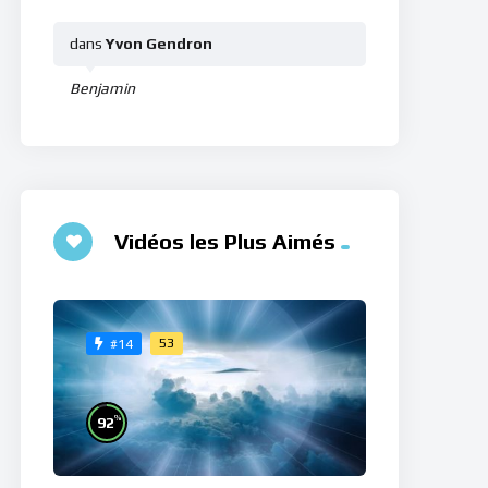
dans
Yvon Gendron
Benjamin
Vidéos les Plus Aimés
53
#14
%
92