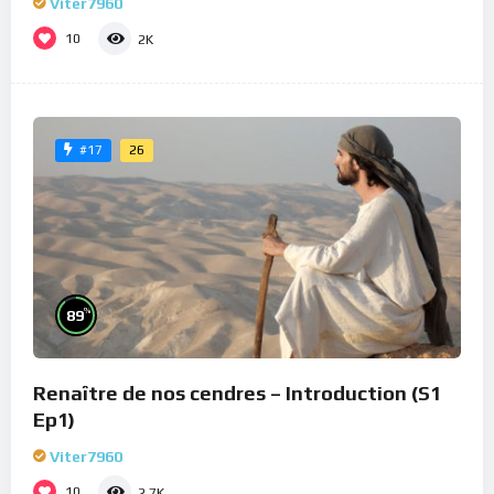
Viter7960
10
2K
26
#17
%
89
Renaître de nos cendres – Introduction (S1
Ep1)
Viter7960
10
2.7K