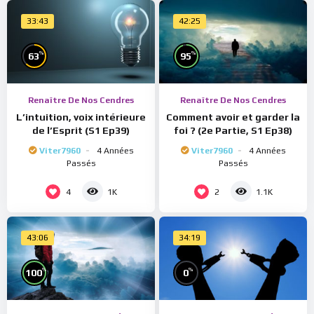
33:43
42:25
%
%
63
95
Renaître De Nos Cendres
Renaître De Nos Cendres
L’intuition, voix intérieure
Comment avoir et garder la
de l’Esprit (S1 Ep39)
foi ? (2e Partie, S1 Ep38)
Viter7960
4 Années
Viter7960
4 Années
Passés
Passés
4
2
1K
1.1K
43:06
34:19
%
%
100
0