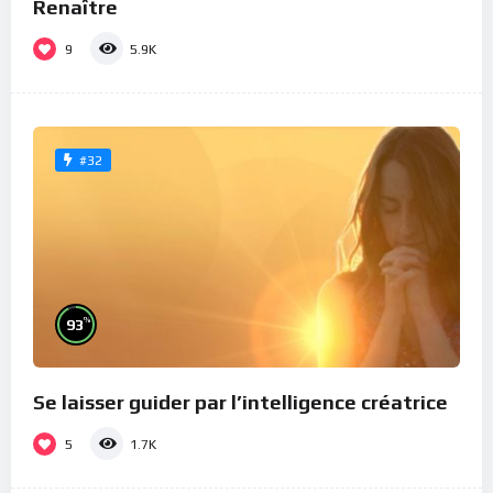
Renaître
9
5.9K
#32
%
93
Se laisser guider par l’intelligence créatrice
5
1.7K