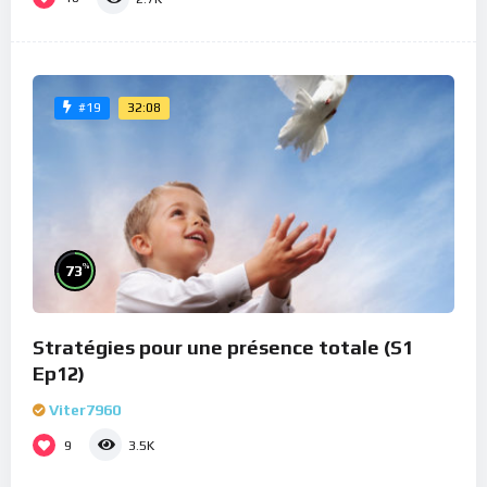
32:08
#19
%
73
Stratégies pour une présence totale (S1
Ep12)
Viter7960
9
3.5K