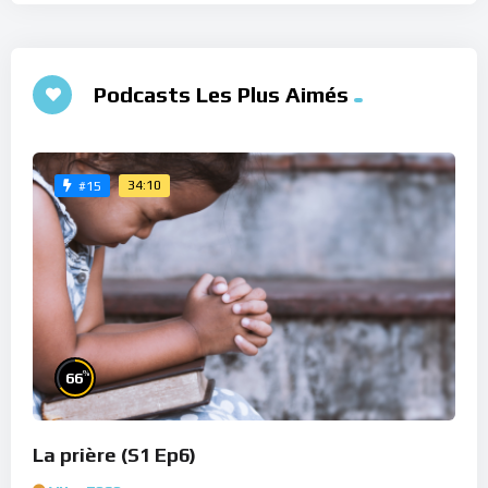
Podcasts Les Plus Aimés
34:10
#15
%
66
La prière (S1 Ep6)