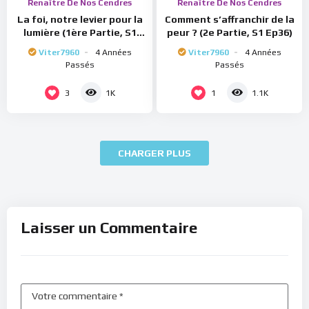
Renaître De Nos Cendres
Renaître De Nos Cendres
La foi, notre levier pour la
Comment s’affranchir de la
lumière (1ère Partie, S1
peur ? (2e Partie, S1 Ep36)
Ep37)
Viter7960
4 Années
Viter7960
4 Années
Passés
Passés
3
1
1K
1.1K
CHARGER PLUS
Laisser un Commentaire