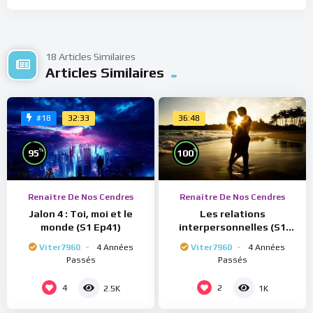
18 Articles Similaires
Articles Similaires
32:33
36:48
#18
%
%
95
100
Renaître De Nos Cendres
Renaître De Nos Cendres
Jalon 4 : Toi, moi et le
Les relations
monde (S1 Ep41)
interpersonnelles (S1
Ep40)
Viter7960
4 Années
Viter7960
4 Années
Passés
Passés
4
2
2.5K
1K