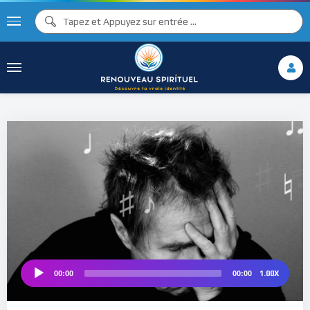
♪
♩
♫ ♩
♫
♯ ♬
♮
1.00X
00:00
00:00
Audio