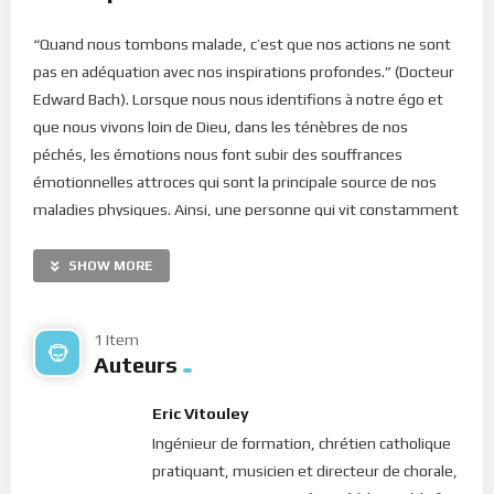
“Quand nous tombons malade, c’est que nos actions ne sont
pas en adéquation avec nos inspirations profondes.” (Docteur
Edward Bach). Lorsque nous nous identifions à notre égo et
que nous vivons loin de Dieu, dans les ténèbres de nos
péchés, les émotions nous font subir des souffrances
émotionnelles attroces qui sont la principale source de nos
maladies physiques. Ainsi, une personne qui vit constamment
dans le passé, sera triste en permanence et évoluera vers un
état dépressif. Un individu toujours nerveux risque d’être en
SHOW MORE
prise avec des problèmes cardiaques créés par l’accumulation
d’énergie négative dans son corps. Malheureusement, la
1 Item
douleur et la souffrance sont inévitables tant et aussi
Auteurs
longtemps que vous êtes identifié à votre mental, c’est-à-
dire inconscient spirituellement parlant.
Eric Vitouley
Ingénieur de formation, chrétien catholique
Mais es-ce ce que notre Dieu veut pour nous ? Comment
pratiquant, musicien et directeur de chorale,
arrimer notre vie avec les aspirations de notre être profond ?