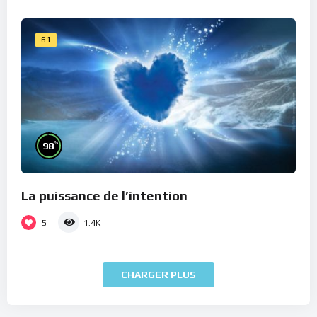
61
%
98
La puissance de l’intention
5
1.4K
CHARGER PLUS