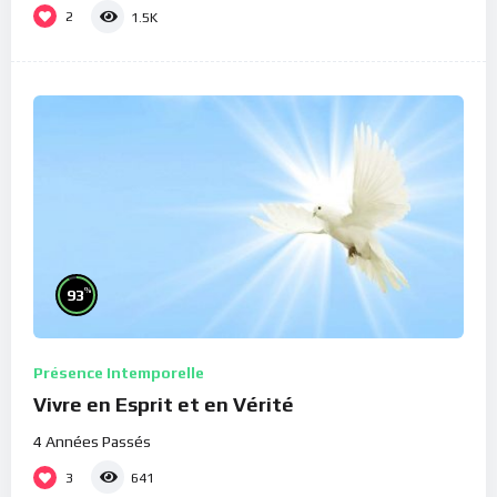
2
1.5K
%
93
Présence Intemporelle
Vivre en Esprit et en Vérité
4 Années Passés
3
641