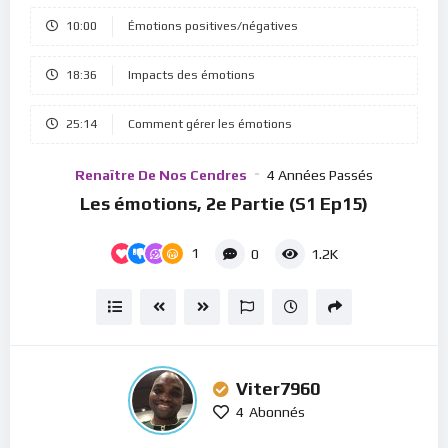
Player
10:00
Émotions positives/négatives
18:36
Impacts des émotions
25:14
Comment gérer les émotions
Renaître De Nos Cendres
4 Années Passés
Les émotions, 2e Partie (S1 Ep15)
1
0
1.2K
Viter7960
4
Abonnés