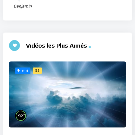
Benjamin
Vidéos les Plus Aimés
53
#14
%
92