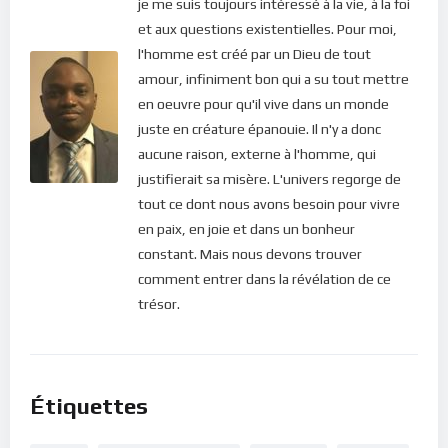
je me suis toujours intéressé à la vie, à la foi
En d’autres mots, comment gérer notre état psychologique
et aux questions existentielles. Pour moi,
et nos émotions ? Ce podcast vous fournit des réponses.
l'homme est créé par un Dieu de tout
amour, infiniment bon qui a su tout mettre
en oeuvre pour qu'il vive dans un monde
juste en créature épanouie. Il n'y a donc
aucune raison, externe à l'homme, qui
justifierait sa misère. L'univers regorge de
tout ce dont nous avons besoin pour vivre
en paix, en joie et dans un bonheur
constant. Mais nous devons trouver
comment entrer dans la révélation de ce
trésor.
Étiquettes