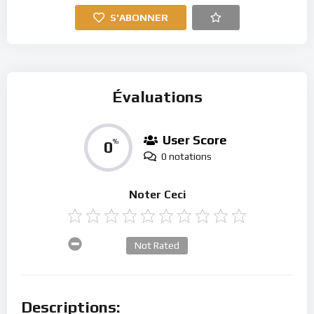
S'ABONNER
Évaluations
User Score
0
%
0 notations
Noter Ceci
Not Rated
Descriptions: