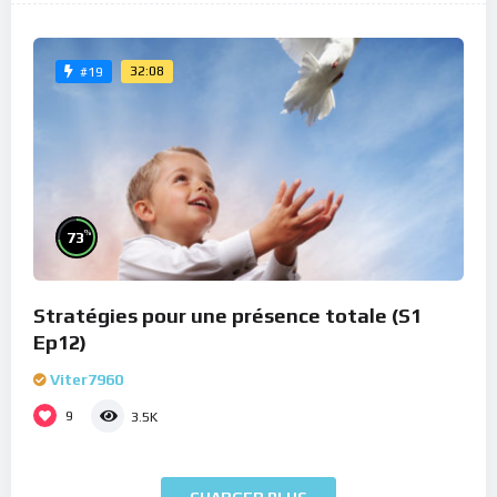
32:08
#19
%
73
Stratégies pour une présence totale (S1
Ep12)
Viter7960
9
3.5K
CHARGER PLUS