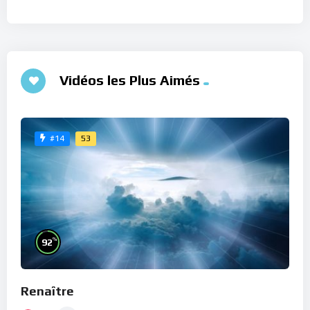
Vidéos les Plus Aimés
53
#14
%
92
Renaître