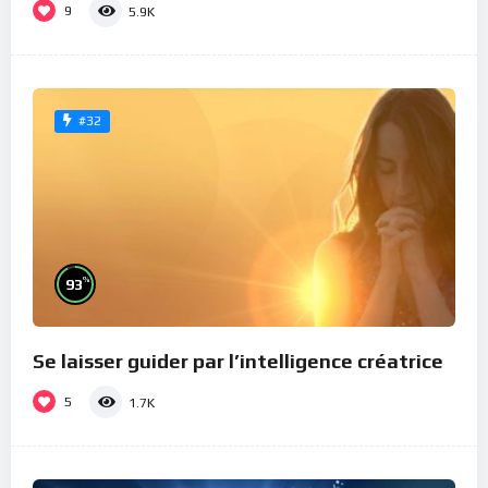
9
5.9K
#32
%
93
Se laisser guider par l’intelligence créatrice
5
1.7K