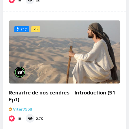
10
2K
26
#17
%
89
Renaître de nos cendres – Introduction (S1
Ep1)
Viter7960
10
2.7K