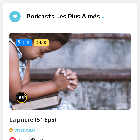
Podcasts Les Plus Aimés
34:10
#15
%
66
La prière (S1 Ep6)
Viter7960