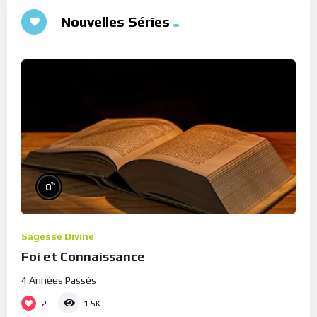
Nouvelles Séries
%
0
Sagesse Divine
Foi et Connaissance
4 Années Passés
2
1.5K