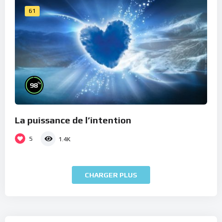
61
%
98
La puissance de l’intention
5
1.4K
CHARGER PLUS