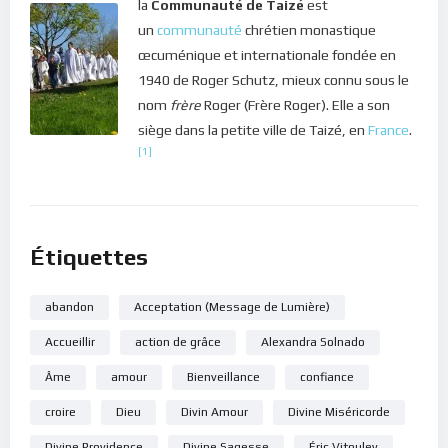
la
Communauté de Taizé
est
un
communauté
chrétien monastique
œcuménique et internationale fondée en
1940 de Roger Schutz, mieux connu sous le
nom
frère
Roger (Frère Roger). Elle a son
siège dans la petite ville de Taizé, en
France
.
[1]
Étiquettes
abandon
Acceptation (Message de Lumière)
Accueillir
action de grâce
Alexandra Solnado
Âme
amour
Bienveillance
confiance
croire
Dieu
Divin Amour
Divine Miséricorde
Divine Providence
Divine Sagesse
Éric Vitouley