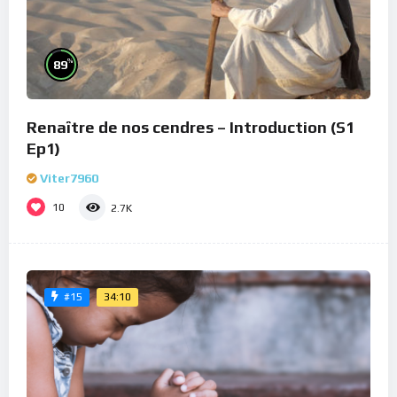
%
89
Renaître de nos cendres – Introduction (S1
Ep1)
Viter7960
10
2.7K
34:10
#15