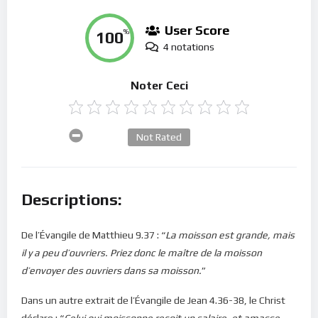
User Score
100
%
4 notations
Noter Ceci
Not Rated
Descriptions:
De l’Évangile de Matthieu 9.37 : “
La moisson est grande, mais
il y a peu d’ouvriers. Priez donc le maître de la moisson
d’envoyer des ouvriers dans sa moisson.
”
Dans un autre extrait de l’Évangile de Jean 4.36-38, le Christ
déclare : “
Celui qui moissonne reçoit un salaire, et amasse