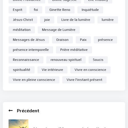
Esprit
foi
Ginette Reno
Inquiétude
Jésus-Christ
joie
Livre de la lumière
lumière
méditation
Message de Lumière
Messages de Jésus
Oraison
Paix
présence
présence intemporelle
Prière méditative
Reconnaissance
renouveau spirituel
Soucis
spiritualité
Vie intérieure
Vivre en conscience
Vivre en pleine conscience
Vivre l'instant présent
Précédent