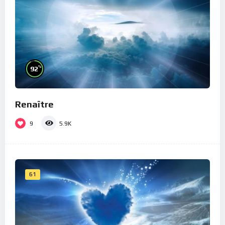
%
92
Renaître
9
5.9K
61