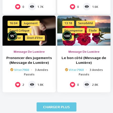
0
0
1.7K
1.6K
16:04
Jugement
13:18
Sensibilité
Esprit Critique
Récompense
Étoile
%
%
95
100
Analyse
Droit d'être
Merci
Message De Lumière
Message De Lumière
Prononcer des jugements
Le bon côté (Message de
(Message de Lumière)
Lumière)
Viter7960
3 Années
Viter7960
3 Années
Passés
Passés
2
0
1.8K
2.8K
CHARGER PLUS