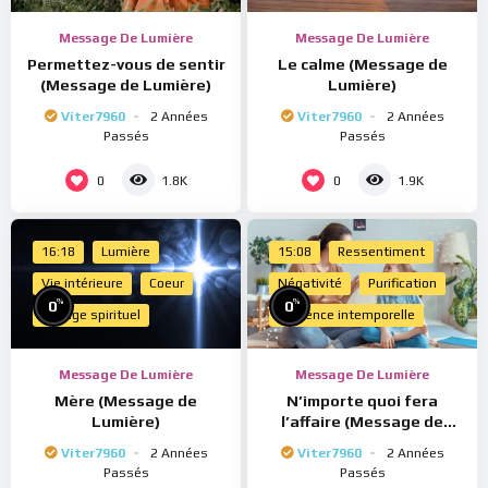
Message De Lumière
Message De Lumière
Permettez-vous de sentir
Le calme (Message de
(Message de Lumière)
Lumière)
Viter7960
2 Années
Viter7960
2 Années
Passés
Passés
0
0
1.8K
1.9K
16:18
Lumière
15:08
Ressentiment
Vie intérieure
Coeur
Négativité
Purification
%
%
0
0
Voyage spirituel
Présence intemporelle
Message De Lumière
Message De Lumière
Mère (Message de
N’importe quoi fera
Lumière)
l’affaire (Message de
Lumière)
Viter7960
2 Années
Viter7960
2 Années
Passés
Passés