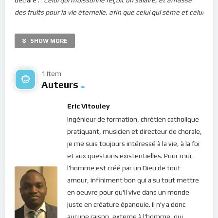
des fruits pour la vie éternelle, afin que celui qui sème et celui
qui moissonne se réjouissent ensemble. Car en ceci ce qu’on
dit est vrai: Autre est celui qui sème, et autre celui qui
SHOW MORE
moissonne. Je vous ai envoyés moissonner ce que vous
n’avez pas travaillé; d’autres ont travaillé, et vous êtes
entrés dans leur travail.
”
1 Item
Auteurs
C’est dire donc que nous ne sommes pas venu ici de nous-
même… Nous avons été envoyé en ce monde. Mais pour
Eric Vitouley
quelle raison ? Pour quel but ? Que signifie “
moissonner
” et
Ingénieur de formation, chrétien catholique
“
amasser des fruits pour la vie éternelle
” ?
pratiquant, musicien et directeur de chorale,
je me suis toujours intéressé à la vie, à la foi
Une chose est claire : si nous menons à bien la mission pour
et aux questions existentielles. Pour moi,
laquelle nous sommes venus ici, nous allons en tirer
l'homme est créé par un Dieu de tout
d’énormes bénéfices pour nos existences futures…
amour, infiniment bon qui a su tout mettre
en oeuvre pour qu'il vive dans un monde
Le moins que l’on puisse dire, c’est que depuis que chacun(e)
juste en créature épanouie. Il n'y a donc
de nous s’est retrouvé(e) sur cette Terre, nous avons fait des
aucune raison, externe à l'homme, qui