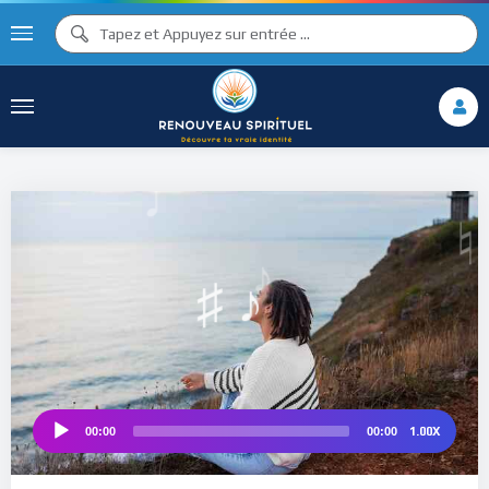
♫ ♩
♫
♩
♯ ♬
♮
♯ ♪
1.00X
00:00
00:00
Audio