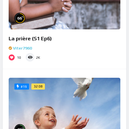
%
66
La prière (S1 Ep6)
Viter7960
10
2K
32:08
#19
%