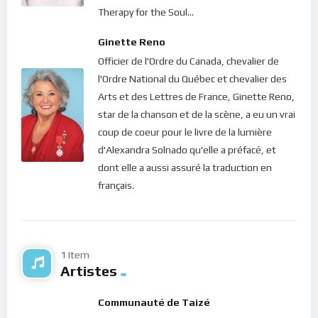
Si nous désirons que la gloire de Dieu se révèle dans notre vie,
Therapy for the Soul...
nous devons apprendre à imiter le Christ. Apprenons donc à
Ginette Reno
changer notre perception de la vie; à accepter tout ce qui nous
Officier de l'Ordre du Canada, chevalier de
arrive comme un don précieux de Dieu pour notre
l'Ordre National du Québec et chevalier des
épanouissement spirituel… “
Après la pluie, c’est le beau
Arts et des Lettres de France, Ginette Reno,
temps, dit-on
“… mais comment le beau temps pourrait-il
star de la chanson et de la scène, a eu un vrai
arriver si la pluie ne tombe ? Comment le grain mis en terre
coup de coeur pour le livre de la lumière
pourrait-il germer et porter des fruits s’il ne meurt ?
d'Alexandra Solnado qu'elle a préfacé, et
Dans le calme et le silence, écoute…
dont elle a aussi assuré la traduction en
français.
Bonne méditation.
1 Item
Artistes
Communauté de Taizé