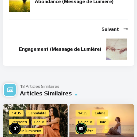
Abondance (Message de Lumière)
Suivant
Engagement (Message de Lumière)
18 Articles Similaires
Articles Similaires
14:35
Sensibilité
14:35
Calme
Ressenti
Coeur
Douceur
Joie
%
%
0
85
Chemin lumineux
Tempête