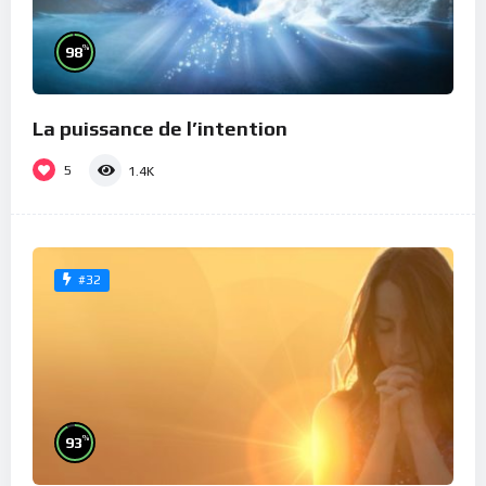
%
98
La puissance de l’intention
5
1.4K
#32
%
93