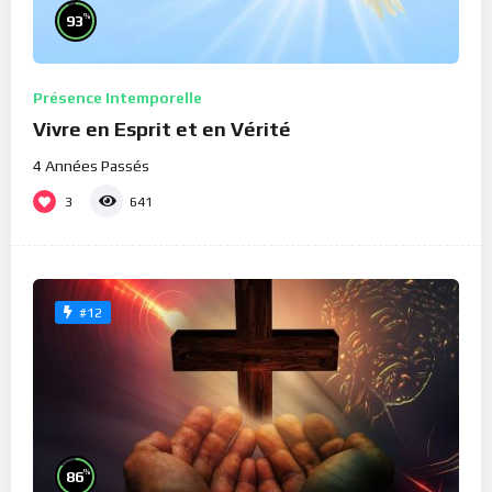
%
93
Présence Intemporelle
Vivre en Esprit et en Vérité
4 Années Passés
3
641
#12
%
86