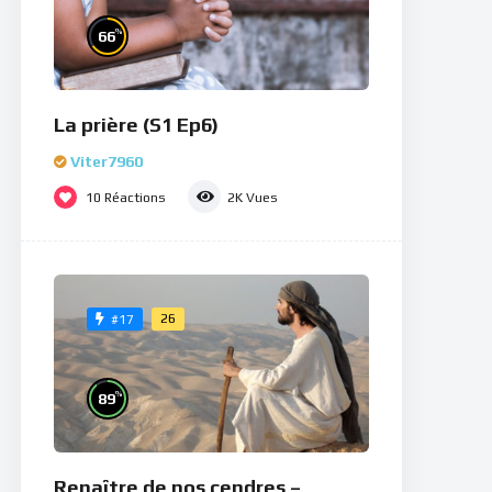
%
66
La prière (S1 Ep6)
Viter7960
10
Réactions
2K
Vues
26
#17
%
89
Renaître de nos cendres –