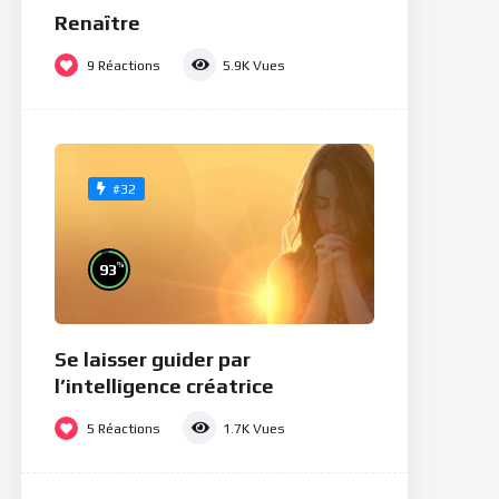
Renaître
9
Réactions
5.9K
Vues
#32
%
93
Se laisser guider par
l’intelligence créatrice
5
Réactions
1.7K
Vues