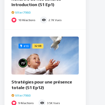
Introduction (S1 Ep1)
Viter7960
10
Réactions
2.7K
Vues
32:08
#19
%
73
Stratégies pour une présence
totale (S1 Ep12)
Viter7960
9
Réactions
3.5K
Vues