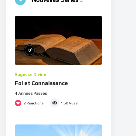
%
0
Sagesse Divine
Foi et Connaissance
4 Années Passés
2
Réactions
1.5K
Vues