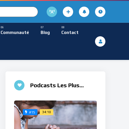
cture
usique Méditative
Communauté
Blog
Contact
De Lecture
ques
Musique Méditative
Podcasts Les Plus
Aimés
34:10
#15