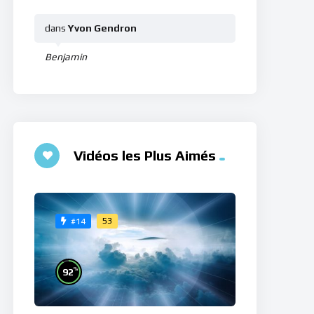
dans
Yvon Gendron
Benjamin
Vidéos les Plus Aimés
53
#14
%
92