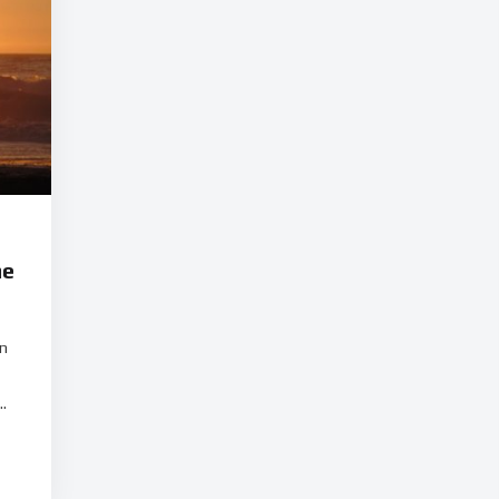
me
un
.