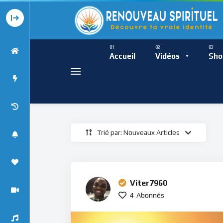
Présence Intempor
Ress
Accueil
Vidéos
Sho
Trié par: Nouveaux Articles
Présence Int
Viter7960
4
Abonnés