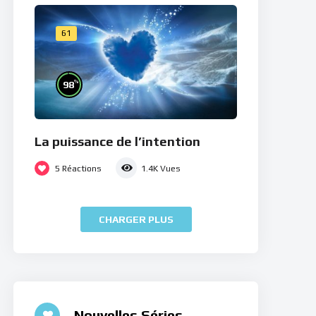
61
%
98
La puissance de l’intention
5
Réactions
1.4K
Vues
CHARGER PLUS
Nouvelles Séries